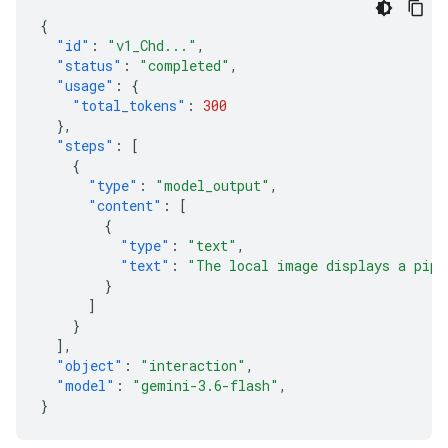
{
"id"
:
"v1_Chd..."
,
"status"
:
"completed"
,
"usage"
:
{
"total_tokens"
:
300
},
"steps"
:
[
{
"type"
:
"model_output"
,
"content"
:
[
{
"type"
:
"text"
,
"text"
:
"The local image displays a pipe
}
]
}
],
"object"
:
"interaction"
,
"model"
:
"gemini-3.6-flash"
,
}