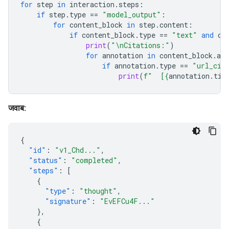
for
step
in
interaction
.
steps
:
if
step
.
type
==
"model_output"
:
for
content_block
in
step
.
content
:
if
content_block
.
type
==
"text"
and
co
print
(
"
\n
Citations:"
)
for
annotation
in
content_block
.
ann
if
annotation
.
type
==
"url_cit
print
(
f
"  [
{
annotation
.
tit
जवाब:
{
"id"
:
"v1_Chd..."
,
"status"
:
"completed"
,
"steps"
:
[
{
"type"
:
"thought"
,
"signature"
:
"EvEFCu4F..."
},
{