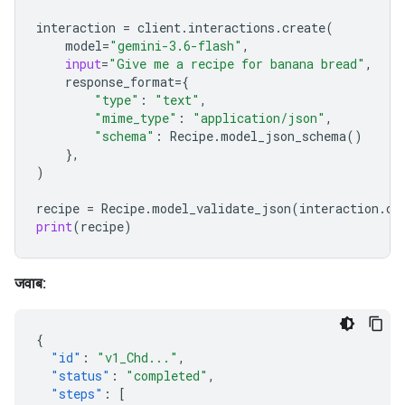
interaction
=
client
.
interactions
.
create
(
model
=
"gemini-3.6-flash"
,
input
=
"Give me a recipe for banana bread"
,
response_format
=
{
"type"
:
"text"
,
"mime_type"
:
"application/json"
,
"schema"
:
Recipe
.
model_json_schema
()
},
)
recipe
=
Recipe
.
model_validate_json
(
interaction
.
ou
print
(
recipe
)
जवाब:
{
"id"
:
"v1_Chd..."
,
"status"
:
"completed"
,
"steps"
:
[