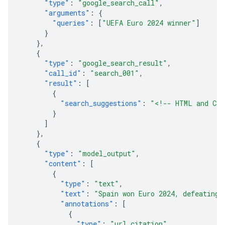
"type"
:
"google_search_call"
,
"arguments"
:
{
"queries"
:
[
"UEFA Euro 2024 winner"
]
}
},
{
"type"
:
"google_search_result"
,
"call_id"
:
"search_001"
,
"result"
:
[
{
"search_suggestions"
:
"<!-- HTML and CSS
}
]
},
{
"type"
:
"model_output"
,
"content"
:
[
{
"type"
:
"text"
,
"text"
:
"Spain won Euro 2024, defeating 
"annotations"
:
[
{
"type"
:
"url_citation"
,