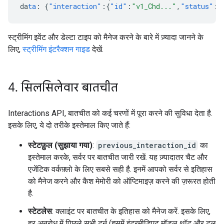
da
ta
:
{
"interaction"
:{
"id"
:
"v1_Chd..."
,
"status"
:
"
स्ट्रीमिंग इवेंट और डेल्टा टाइप को मैनेज करने के बारे में ज़्यादा जानने के
लिए,
स्ट्रीमिंग इंटरैक्शन गाइड
देखें.
4
.
सिलसिलेवार बातचीत
Interactions API, बातचीत को कई चरणों में पूरा करने की सुविधा देता है.
इसके लिए, ये दो तरीके इस्तेमाल किए जाते हैं:
स्टेटफ़ुल (सुझाया गया)
:
previous_interaction_id
का
इस्तेमाल करके, सर्वर पर बातचीत जारी रखें. यह ज़्यादातर चैट और
एजेंटिक वर्कफ़्लो के लिए सबसे सही है. इनमें आपको सर्वर से इतिहास
को मैनेज करने और कैश मेमोरी को ऑप्टिमाइज़ करने की ज़रूरत होती
है.
स्टेटलेस
: क्लाइंट पर बातचीत के इतिहास को मैनेज करें. इसके लिए,
हर अनुरोध में पिछले सभी टर्न (इसमें इंटरमीडिएट मॉडल थॉट और टूल