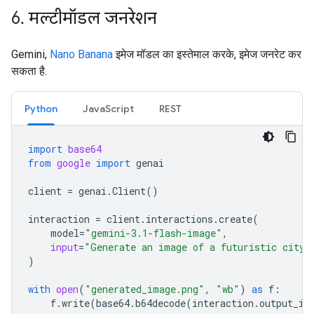
6
.
मल्टीमॉडल जनरेशन
Gemini,
Nano Banana
इमेज मॉडल का इस्तेमाल करके, इमेज जनरेट कर
सकता है.
Python
JavaScript
REST
import
base64
from
google
import
genai
client
=
genai
.
Client
()
interaction
=
client
.
interactions
.
create
(
model
=
"gemini-3.1-flash-image"
,
input
=
"Generate an image of a futuristic city 
)
with
open
(
"generated_image.png"
,
"wb"
)
as
f
:
f
.
write
(
base64
.
b64decode
(
interaction
.
output_im