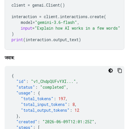
client
=
genai
.
Client
()
interaction
=
client
.
interactions
.
create
(
model
=
"gemini-3.6-flash"
,
input
=
"Explain how AI works in a few words"
)
print
(
interaction
.
output_text
)
जवाब:
{
"id"
:
"v1_ChdpQUFvYXI..."
,
"status"
:
"completed"
,
"usage"
:
{
"total_tokens"
:
197
,
"total_input_tokens"
:
8
,
"total_output_tokens"
:
12
},
"created"
:
"2026-06-09T12:01:25Z"
,
"steps"
:
[