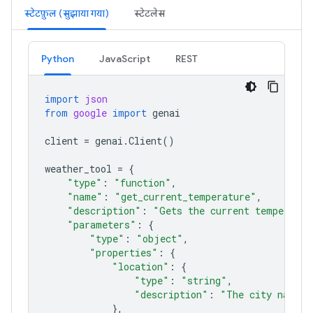
स्टेटफ़ुल (सुझाया गया)
स्टेटलेस
Python
JavaScript
REST
import
json
from
google
import
genai
client
=
genai
.
Client
()
weather_tool
=
{
"type"
:
"function"
,
"name"
:
"get_current_temperature"
,
"description"
:
"Gets the current temperatur
"parameters"
:
{
"type"
:
"object"
,
"properties"
:
{
"location"
:
{
"type"
:
"string"
,
"description"
:
"The city name, 
},