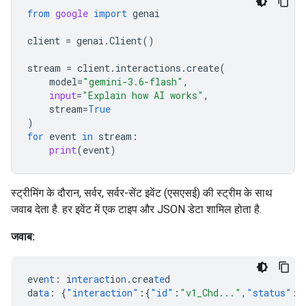
from
google
import
genai
client
=
genai
.
Client
()
stream
=
client
.
interactions
.
create
(
model
=
"gemini-3.6-flash"
,
input
=
"Explain how AI works"
,
stream
=
True
)
for
event
in
stream
:
print
(
event
)
स्ट्रीमिंग के दौरान, सर्वर, सर्वर-सेंट इवेंट (एसएसई) की स्ट्रीम के साथ
जवाब देता है. हर इवेंट में एक टाइप और JSON डेटा शामिल होता है.
जवाब:
eve
nt
:
i
ntera
c
t
io
n
.crea
te
d
da
ta
:
{
"interaction"
:{
"id"
:
"v1_Chd..."
,
"status"
:
"