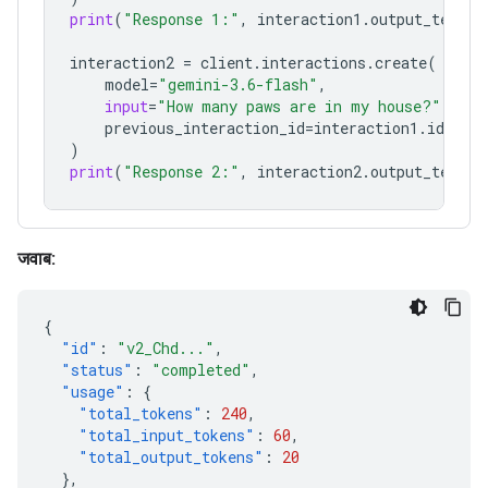
print
(
"Response 1:"
,
interaction1
.
output_text
)
interaction2
=
client
.
interactions
.
create
(
model
=
"gemini-3.6-flash"
,
input
=
"How many paws are in my house?"
,
previous_interaction_id
=
interaction1
.
id
,
)
print
(
"Response 2:"
,
interaction2
.
output_text
)
जवाब:
{
"id"
:
"v2_Chd..."
,
"status"
:
"completed"
,
"usage"
:
{
"total_tokens"
:
240
,
"total_input_tokens"
:
60
,
"total_output_tokens"
:
20
},