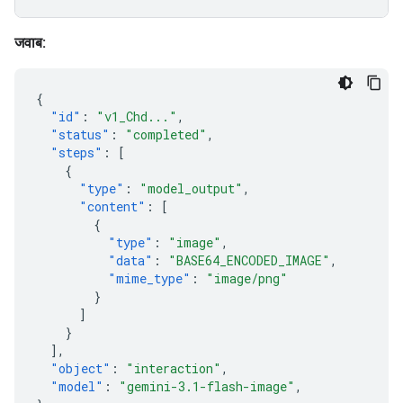
जवाब:
{
"id"
:
"v1_Chd..."
,
"status"
:
"completed"
,
"steps"
:
[
{
"type"
:
"model_output"
,
"content"
:
[
{
"type"
:
"image"
,
"data"
:
"BASE64_ENCODED_IMAGE"
,
"mime_type"
:
"image/png"
}
]
}
],
"object"
:
"interaction"
,
"model"
:
"gemini-3.1-flash-image"
,