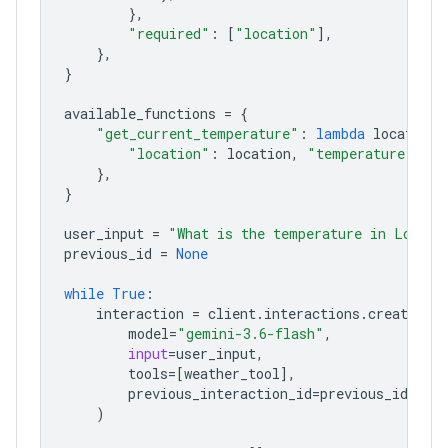
},
"required"
:
[
"location"
],
},
}
available_functions
=
{
"get_current_temperature"
:
lambda
location
:
"location"
:
location
,
"temperature"
:
"2
},
}
user_input
=
"What is the temperature in London
previous_id
=
None
while
True
:
interaction
=
client
.
interactions
.
create
(
model
=
"gemini-3.6-flash"
,
input
=
user_input
,
tools
=
[
weather_tool
],
previous_interaction_id
=
previous_id
,
)