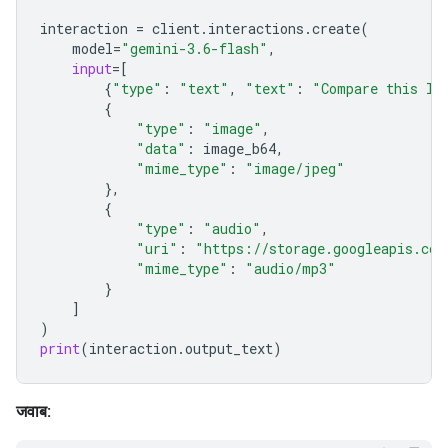
interaction
=
client
.
interactions
.
create
(
model
=
"gemini-3.6-flash"
,
input
=
[
{
"type"
:
"text"
,
"text"
:
"Compare this lo
{
"type"
:
"image"
,
"data"
:
image_b64
,
"mime_type"
:
"image/jpeg"
},
{
"type"
:
"audio"
,
"uri"
:
"https://storage.googleapis.com
"mime_type"
:
"audio/mp3"
}
]
)
print
(
interaction
.
output_text
)
जवाब: