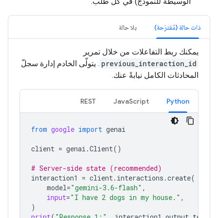
الوسيطة للنموذج) في كل طلب.
ذات حالة (مُقترَحة)
بلا حالة
يمكنك ربط التفاعلات من خلال تمرير
previous_interaction_id
. يتولّى الخادم إدارة سجلّ
المحادثات الكامل نيابةً عنك.
REST
JavaScript
Python
from
google
import
genai
client
=
genai
.
Client
()
# Server-side state (recommended)
interaction1
=
client
.
interactions
.
create
(
model
=
"gemini-3.6-flash"
,
input
=
"I have 2 dogs in my house."
,
)
print
(
"Response 1:"
,
interaction1
.
output_text
)