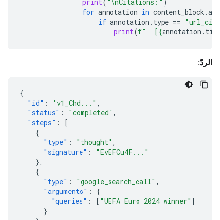
print
(
"
\n
Citations:"
)
for
annotation
in
content_block
.
ann
if
annotation
.
type
==
"url_cit
print
(
f
"  [
{
annotation
.
tit
الردّ:
{
"id"
:
"v1_Chd..."
,
"status"
:
"completed"
,
"steps"
:
[
{
"type"
:
"thought"
,
"signature"
:
"EvEFCu4F..."
},
{
"type"
:
"google_search_call"
,
"arguments"
:
{
"queries"
:
[
"UEFA Euro 2024 winner"
]
}