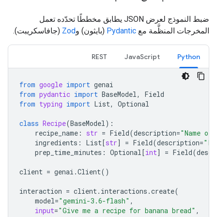
ضبط النموذج لعرض JSON يطابق مخططًا تحدّده تعمل
المخرجات المنظَّمة مع
Pydantic
(بايثون) و
Zod
(جافاسكريبت).
REST
JavaScript
Python
from
google
import
genai
from
pydantic
import
BaseModel
,
Field
from
typing
import
List
,
Optional
class
Recipe
(
BaseModel
):
recipe_name
:
str
=
Field
(
description
=
"Name of 
ingredients
:
List
[
str
]
=
Field
(
description
=
"Li
prep_time_minutes
:
Optional
[
int
]
=
Field
(
descr
client
=
genai
.
Client
()
interaction
=
client
.
interactions
.
create
(
model
=
"gemini-3.6-flash"
,
input
=
"Give me a recipe for banana bread"
,