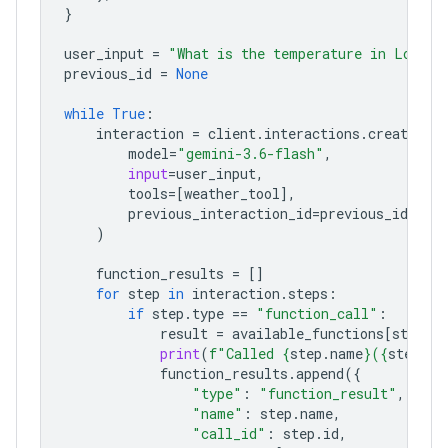
}
user_input
=
"What is the temperature in London
previous_id
=
None
while
True
:
interaction
=
client
.
interactions
.
create
(
model
=
"gemini-3.6-flash"
,
input
=
user_input
,
tools
=
[
weather_tool
],
previous_interaction_id
=
previous_id
,
)
function_results
=
[]
for
step
in
interaction
.
steps
:
if
step
.
type
==
"function_call"
:
result
=
available_functions
[
step
.
n
print
(
f
"Called 
{
step
.
name
}
(
{
step
.
ar
function_results
.
append
({
"type"
:
"function_result"
,
"name"
:
step
.
name
,
"call_id"
:
step
.
id
,