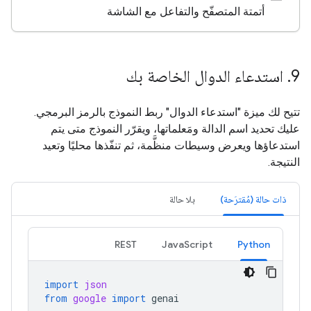
أتمتة المتصفّح والتفاعل مع الشاشة
9
.
استدعاء الدوال الخاصة بك
تتيح لك ميزة "استدعاء الدوال" ربط النموذج بالرمز البرمجي.
عليك تحديد اسم الدالة ومَعلماتها، ويقرّر النموذج متى يتم
استدعاؤها ويعرض وسيطات منظَّمة، ثم تنفّذها محليًا وتعيد
النتيجة.
ذات حالة (مُقترَحة)
بلا حالة
REST
JavaScript
Python
import
json
from
google
import
genai