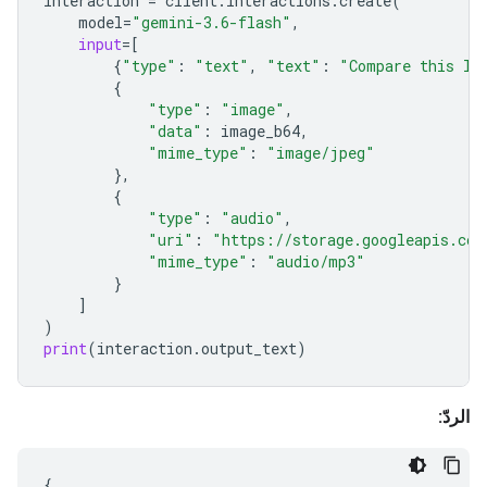
interaction
=
client
.
interactions
.
create
(
model
=
"gemini-3.6-flash"
,
input
=
[
{
"type"
:
"text"
,
"text"
:
"Compare this lo
{
"type"
:
"image"
,
"data"
:
image_b64
,
"mime_type"
:
"image/jpeg"
},
{
"type"
:
"audio"
,
"uri"
:
"https://storage.googleapis.com
"mime_type"
:
"audio/mp3"
}
]
)
print
(
interaction
.
output_text
)
الردّ:
{