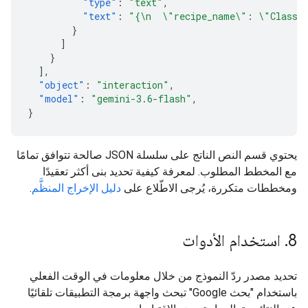
"type"
:
"text"
,
"text"
:
"{\n  \"recipe_name\": \"Classic
}
]
}
],
"object"
:
"interaction"
,
"model"
:
"gemini-3.6-flash"
,
}
يحتوي قسم النص الناتج على سلسلة JSON صالحة تتوافق تمامًا
مع المخطط المطلوب. لمعرفة كيفية تحديد بنى أكثر تعقيدًا
ومخططات متكررة، يُرجى الاطّلاع على
دليل الإخراج المنظَّم
.
8
.
استخدام الأدوات
تحديد مصدر ردّ النموذج من خلال معلومات في الوقت الفعلي
باستخدام "بحث Google" تبحث واجهة برمجة التطبيقات تلقائيًا