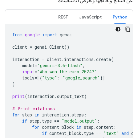
عن النتائج وتعالجها وتعرض الاقتباسات.
REST
JavaScript
Python
from
google
import
genai
client
=
genai
.
Client
()
interaction
=
client
.
interactions
.
create
(
model
=
"gemini-3.6-flash"
,
input
=
"Who won the euro 2024?"
,
tools
=
[{
"type"
:
"google_search"
}]
)
print
(
interaction
.
output_text
)
# Print citations
for
step
in
interaction
.
steps
:
if
step
.
type
==
"model_output"
:
for
content_block
in
step
.
content
:
if
content_block
.
type
==
"text"
and
co