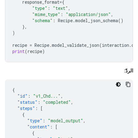
response_format
=
{
"type"
:
"text"
,
"mime_type"
:
"application/json"
,
"schema"
:
Recipe
.
model_json_schema
()
},
)
recipe
=
Recipe
.
model_validate_json
(
interaction
.
ou
print
(
recipe
)
الردّ:
{
"id"
:
"v1_Chd..."
,
"status"
:
"completed"
,
"steps"
:
[
{
"type"
:
"model_output"
,
"content"
:
[
{