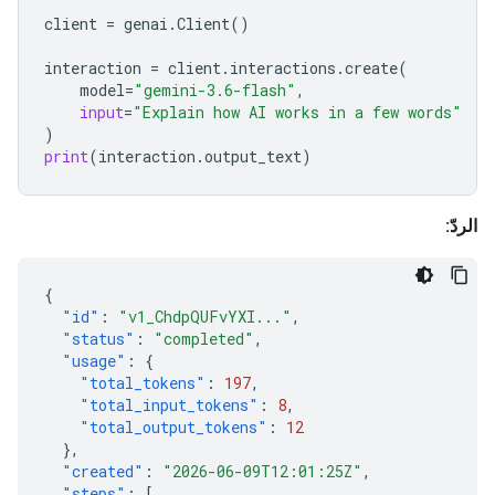
client
=
genai
.
Client
()
interaction
=
client
.
interactions
.
create
(
model
=
"gemini-3.6-flash"
,
input
=
"Explain how AI works in a few words"
)
print
(
interaction
.
output_text
)
الردّ:
{
"id"
:
"v1_ChdpQUFvYXI..."
,
"status"
:
"completed"
,
"usage"
:
{
"total_tokens"
:
197
,
"total_input_tokens"
:
8
,
"total_output_tokens"
:
12
},
"created"
:
"2026-06-09T12:01:25Z"
,
"steps"
:
[