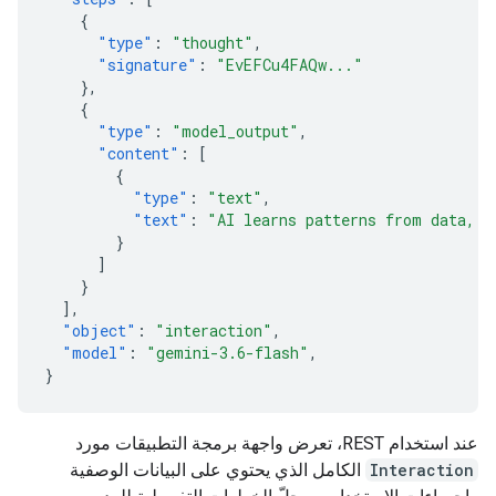
{
"type"
:
"thought"
,
"signature"
:
"EvEFCu4FAQw..."
},
{
"type"
:
"model_output"
,
"content"
:
[
{
"type"
:
"text"
,
"text"
:
"AI learns patterns from data, t
}
]
}
],
"object"
:
"interaction"
,
"model"
:
"gemini-3.6-flash"
,
}
عند استخدام REST، تعرض واجهة برمجة التطبيقات مورد
Interaction
الكامل الذي يحتوي على البيانات الوصفية