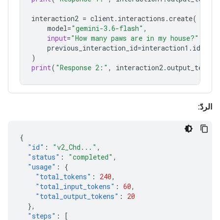
interaction2
=
client
.
interactions
.
create
(
model
=
"gemini-3.6-flash"
,
input
=
"How many paws are in my house?"
,
previous_interaction_id
=
interaction1
.
id
,
)
print
(
"Response 2:"
,
interaction2
.
output_text
)
الردّ:
{
"id"
:
"v2_Chd..."
,
"status"
:
"completed"
,
"usage"
:
{
"total_tokens"
:
240
,
"total_input_tokens"
:
60
,
"total_output_tokens"
:
20
},
"steps"
:
[