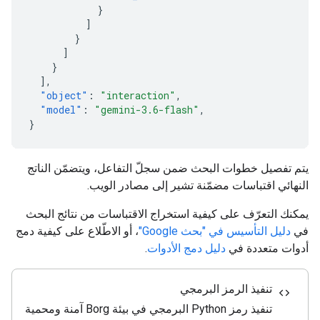
}
]
}
]
}
],
"object"
:
"interaction"
,
"model"
:
"gemini-3.6-flash"
,
}
يتم تفصيل خطوات البحث ضمن سجلّ التفاعل، ويتضمّن الناتج
النهائي اقتباسات مضمّنة تشير إلى مصادر الويب.
يمكنك التعرّف على كيفية استخراج الاقتباسات من نتائج البحث
في
دليل التأسيس في "بحث Google"
، أو الاطّلاع على كيفية دمج
أدوات متعددة في
دليل دمج الأدوات
.
تنفيذ الرمز البرمجي
code
تنفيذ رمز Python البرمجي في بيئة Borg آمنة ومحمية