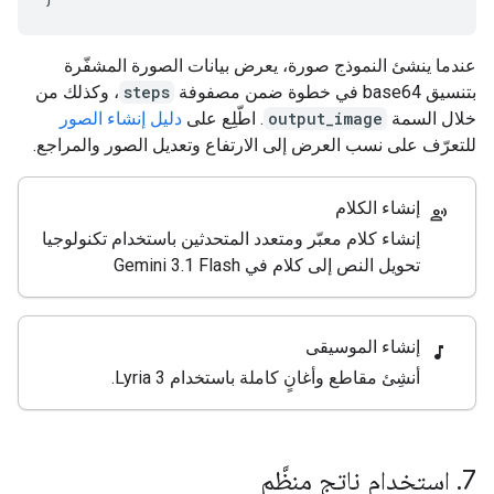
عندما ينشئ النموذج صورة، يعرض بيانات الصورة المشفّرة
بتنسيق base64 في خطوة ضمن مصفوفة
steps
، وكذلك من
خلال السمة
output_image
. اطّلِع على
دليل إنشاء الصور
للتعرّف على نسب العرض إلى الارتفاع وتعديل الصور والمراجع.
إنشاء الكلام
record_voice_over
إنشاء كلام معبّر ومتعدد المتحدثين باستخدام تكنولوجيا
تحويل النص إلى كلام في Gemini 3.1 Flash
إنشاء الموسيقى
music_note
أنشِئ مقاطع وأغانٍ كاملة باستخدام Lyria 3.
7
.
استخدام ناتج منظَّم