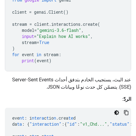
client
=
genai
.
Client
()
stream
=
client
.
interactions
.
create
(
model
=
"gemini-3.6-flash"
,
input
=
"Explain how AI works"
,
stream
=
True
)
for
event
in
stream
:
print
(
event
)
عند البث، يستجيب الخادم بتدفق أحداث Server-Sent Events
(SSE). يتضمّن كل حدث نوعًا وبيانات JSON.
الردّ:
eve
nt
:
i
ntera
c
t
io
n
.crea
te
d
da
ta
:
{
"interaction"
:{
"id"
:
"v1_Chd..."
,
"status"
:
"