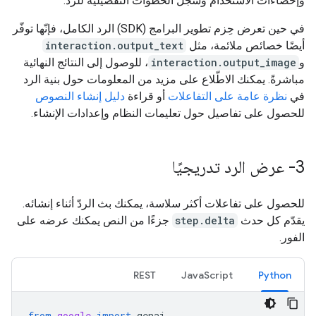
وإحصاءات الاستخدام وسجلّ الخطوات التفصيلية للرد.
في حين تعرض حِزم تطوير البرامج (SDK) الرد الكامل، فإنّها توفّر
أيضًا خصائص ملائمة، مثل
interaction.output_text
و
interaction.output_image
، للوصول إلى النتائج النهائية
مباشرةً. يمكنك الاطّلاع على مزيد من المعلومات حول بنية الرد
في
نظرة عامة على التفاعلات
أو قراءة
دليل إنشاء النصوص
للحصول على تفاصيل حول تعليمات النظام وإعدادات الإنشاء.
3- عرض الرد تدريجيًا
للحصول على تفاعلات أكثر سلاسة، يمكنك بث الردّ أثناء إنشائه.
يقدّم كل حدث
step.delta
جزءًا من النص يمكنك عرضه على
الفور.
REST
JavaScript
Python
from
google
import
genai