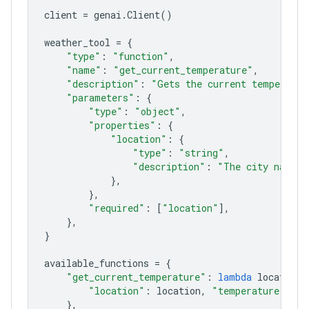
client
=
genai
.
Client
()
weather_tool
=
{
"type"
:
"function"
,
"name"
:
"get_current_temperature"
,
"description"
:
"Gets the current temperatur
"parameters"
:
{
"type"
:
"object"
,
"properties"
:
{
"location"
:
{
"type"
:
"string"
,
"description"
:
"The city name, 
},
},
"required"
:
[
"location"
],
},
}
available_functions
=
{
"get_current_temperature"
:
lambda
location
:
"location"
:
location
,
"temperature"
:
"2
},