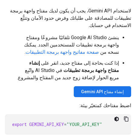
لاستخدام Gemini API، يجب أن يكون لديك مفتاح واجهة برمجة
تطبيقات للمصادقة على طلباتك وفرض حدود الأمان وتتبُّع
الاستخدام في حسابك.
ينشئ Google AI Studio تلقائيًا مشروعًا ومفتاح
واجهة برمجة تطبيقات للمستخدمين الجدد. يمكنك
نسخه من
صفحة مفاتيح واجهة برمجة التطبيقات
.
إذا كنت بحاجة إلى مفتاح جديد، انقر على
إنشاء
مفتاح واجهة برمجة تطبيقات
في AI Studio واتّبِع
مربع الحوار لإضافة زوج جديد من المفتاح والمشروع.
إنشاء مفتاح Gemini API
اضبط مفتاحك كمتغيّر بيئة:
export
GEMINI_API_KEY
=
"YOUR_API_KEY"