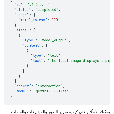
"id"
:
"v1_Chd..."
,
"status"
:
"completed"
,
"usage"
:
{
"total_tokens"
:
300
},
"steps"
:
[
{
"type"
:
"model_output"
,
"content"
:
[
{
"type"
:
"text"
,
"text"
:
"The local image displays a pipe
}
]
}
],
"object"
:
"interaction"
,
"model"
:
"gemini-3.6-flash"
,
}
يمكنك الاطّلاع على كيفية تمرير الصور والفيديوهات والملفات