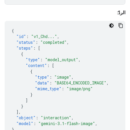
الردّ:
{
"id"
:
"v1_Chd..."
,
"status"
:
"completed"
,
"steps"
:
[
{
"type"
:
"model_output"
,
"content"
:
[
{
"type"
:
"image"
,
"data"
:
"BASE64_ENCODED_IMAGE"
,
"mime_type"
:
"image/png"
}
]
}
],
"object"
:
"interaction"
,
"model"
:
"gemini-3.1-flash-image"
,
}