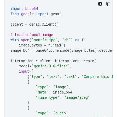
import
base64
from
google
import
genai
client
=
genai
.
Client
()
# Load a local image
with
open
(
"sample.jpg"
,
"rb"
)
as
f
:
image_bytes
=
f
.
read
()
image_b64
=
base64
.
b64encode
(
image_bytes
)
.
decode
(
"
interaction
=
client
.
interactions
.
create
(
model
=
"gemini-3.6-flash"
,
input
=
[
{
"type"
:
"text"
,
"text"
:
"Compare this lo
{
"type"
:
"image"
,
"data"
:
image_b64
,
"mime_type"
:
"image/jpeg"
},
{
"type"
:
"audio"
,