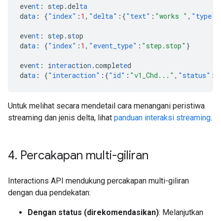
eve
nt
:
s
te
p.del
ta
da
ta
:
{
"index"
:
1
,
"delta"
:{
"text"
:
"works "
,
"type"
:
eve
nt
:
s
te
p.s
t
op
da
ta
:
{
"index"
:
1
,
"event_type"
:
"step.stop"
}
eve
nt
:
i
ntera
c
t
io
n
.comple
te
d
da
ta
:
{
"interaction"
:{
"id"
:
"v1_Chd..."
,
"status"
:
"
Untuk melihat secara mendetail cara menangani peristiwa
streaming dan jenis delta, lihat
panduan interaksi streaming
.
4
.
Percakapan multi-giliran
Interactions API mendukung percakapan multi-giliran
dengan dua pendekatan:
Dengan status (direkomendasikan)
: Melanjutkan