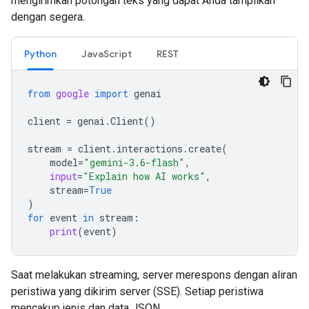
mengirimkan potongan teks yang dapat Anda tampilkan
dengan segera.
Python
JavaScript
REST
from
google
import
genai
client
=
genai
.
Client
()
stream
=
client
.
interactions
.
create
(
model
=
"gemini-3.6-flash"
,
input
=
"Explain how AI works"
,
stream
=
True
)
for
event
in
stream
:
print
(
event
)
Saat melakukan streaming, server merespons dengan aliran
peristiwa yang dikirim server (SSE). Setiap peristiwa
mencakup jenis dan data JSON.