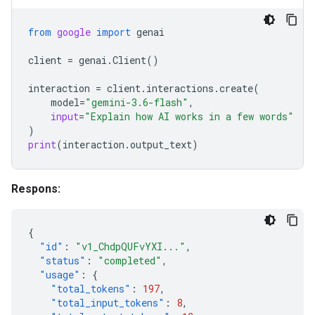
from
google
import
genai
client
=
genai
.
Client
()
interaction
=
client
.
interactions
.
create
(
model
=
"gemini-3.6-flash"
,
input
=
"Explain how AI works in a few words"
)
print
(
interaction
.
output_text
)
Respons:
{
"id"
:
"v1_ChdpQUFvYXI..."
,
"status"
:
"completed"
,
"usage"
:
{
"total_tokens"
:
197
,
"total_input_tokens"
:
8
,