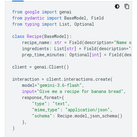
from
google
import
genai
from
pydantic
import
BaseModel
,
Field
from
typing
import
List
,
Optional
class
Recipe
(
BaseModel
):
recipe_name
:
str
=
Field
(
description
=
"Name of 
ingredients
:
List
[
str
]
=
Field
(
description
=
"Li
prep_time_minutes
:
Optional
[
int
]
=
Field
(
descr
client
=
genai
.
Client
()
interaction
=
client
.
interactions
.
create
(
model
=
"gemini-3.6-flash"
,
input
=
"Give me a recipe for banana bread"
,
response_format
=
{
"type"
:
"text"
,
"mime_type"
:
"application/json"
,
"schema"
:
Recipe
.
model_json_schema
()
},
)