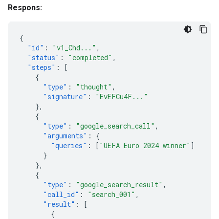
Respons:
{
"id"
:
"v1_Chd..."
,
"status"
:
"completed"
,
"steps"
:
[
{
"type"
:
"thought"
,
"signature"
:
"EvEFCu4F..."
},
{
"type"
:
"google_search_call"
,
"arguments"
:
{
"queries"
:
[
"UEFA Euro 2024 winner"
]
}
},
{
"type"
:
"google_search_result"
,
"call_id"
:
"search_001"
,
"result"
:
[
{