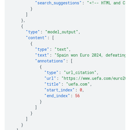
"search_suggestions"
:
"<!-- HTML and CSS
}
]
},
{
"type"
:
"model_output"
,
"content"
:
[
{
"type"
:
"text"
,
"text"
:
"Spain won Euro 2024, defeating 
"annotations"
:
[
{
"type"
:
"url_citation"
,
"url"
:
"https://www.uefa.com/euro202
"title"
:
"uefa.com"
,
"start_index"
:
0
,
"end_index"
:
56
}
]
}
]
}