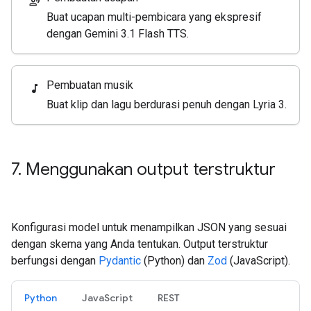
record_voice_over
Buat ucapan multi-pembicara yang ekspresif
dengan Gemini 3.1 Flash TTS.
Pembuatan musik
music_note
Buat klip dan lagu berdurasi penuh dengan Lyria 3.
7
.
Menggunakan output terstruktur
Konfigurasi model untuk menampilkan JSON yang sesuai
dengan skema yang Anda tentukan. Output terstruktur
berfungsi dengan
Pydantic
(Python) dan
Zod
(JavaScript).
Python
JavaScript
REST