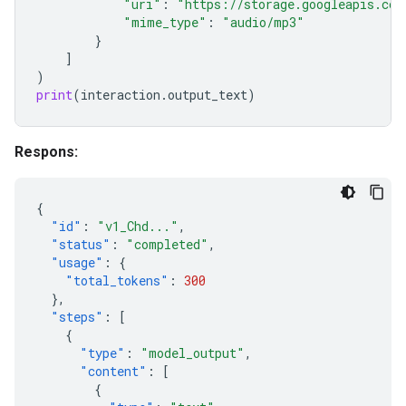
"uri"
:
"https://storage.googleapis.com
"mime_type"
:
"audio/mp3"
}
]
)
print
(
interaction
.
output_text
)
Respons:
{
"id"
:
"v1_Chd..."
,
"status"
:
"completed"
,
"usage"
:
{
"total_tokens"
:
300
},
"steps"
:
[
{
"type"
:
"model_output"
,
"content"
:
[
{