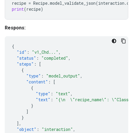
recipe
=
Recipe
.
model_validate_json
(
interaction
.
ou
print
(
recipe
)
Respons:
{
"id"
:
"v1_Chd..."
,
"status"
:
"completed"
,
"steps"
:
[
{
"type"
:
"model_output"
,
"content"
:
[
{
"type"
:
"text"
,
"text"
:
"{\n  \"recipe_name\": \"Classic
}
]
}
],
"object"
:
"interaction"
,