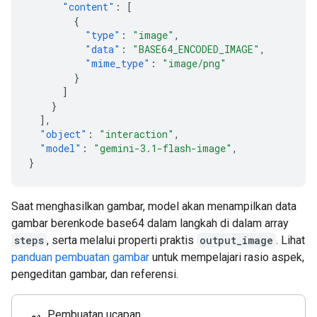
"content"
:
[
{
"type"
:
"image"
,
"data"
:
"BASE64_ENCODED_IMAGE"
,
"mime_type"
:
"image/png"
}
]
}
],
"object"
:
"interaction"
,
"model"
:
"gemini-3.1-flash-image"
,
}
Saat menghasilkan gambar, model akan menampilkan data
gambar berenkode base64 dalam langkah di dalam array
steps
, serta melalui properti praktis
output_image
. Lihat
panduan pembuatan gambar
untuk mempelajari rasio aspek,
pengeditan gambar, dan referensi.
Pembuatan ucapan