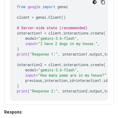
from
google
import
genai
client
=
genai
.
Client
()
# Server-side state (recommended)
interaction1
=
client
.
interactions
.
create
(
model
=
"gemini-3.6-flash"
,
input
=
"I have 2 dogs in my house."
,
)
print
(
"Response 1:"
,
interaction1
.
output_text
)
interaction2
=
client
.
interactions
.
create
(
model
=
"gemini-3.6-flash"
,
input
=
"How many paws are in my house?"
,
previous_interaction_id
=
interaction1
.
id
,
)
print
(
"Response 2:"
,
interaction2
.
output_text
)
Respons: