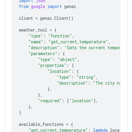
import
json
from
google
import
genai
client
=
genai
.
Client
()
weather_tool
=
{
"type"
:
"function"
,
"name"
:
"get_current_temperature"
,
"description"
:
"Gets the current temperatur
"parameters"
:
{
"type"
:
"object"
,
"properties"
:
{
"location"
:
{
"type"
:
"string"
,
"description"
:
"The city name, 
},
},
"required"
:
[
"location"
],
},
}
available_functions
=
{
"get_current_temperature"
:
lambda
location
: