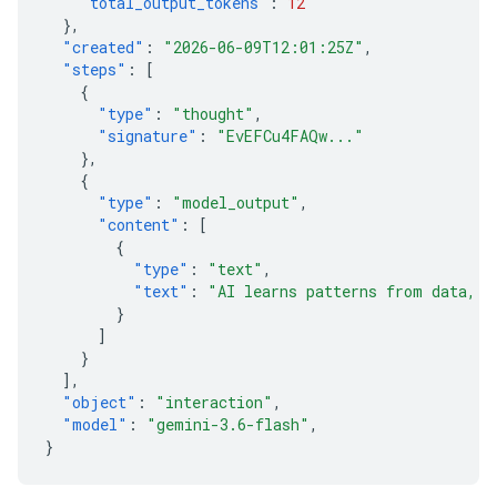
"total_output_tokens"
:
12
},
"created"
:
"2026-06-09T12:01:25Z"
,
"steps"
:
[
{
"type"
:
"thought"
,
"signature"
:
"EvEFCu4FAQw..."
},
{
"type"
:
"model_output"
,
"content"
:
[
{
"type"
:
"text"
,
"text"
:
"AI learns patterns from data, t
}
]
}
],
"object"
:
"interaction"
,
"model"
:
"gemini-3.6-flash"
,
}