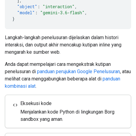
],
"object"
:
"interaction"
,
"model"
:
"gemini-3.6-flash"
,
}
Langkah-langkah penelusuran dijelaskan dalam histori
interaksi, dan output akhir mencakup kutipan inline yang
mengarah ke sumber web.
Anda dapat mempelajari cara mengekstrak kutipan
penelusuran di
panduan perujukan Google Penelusuran
, atau
melihat cara menggabungkan beberapa alat di
panduan
kombinasi alat
.
Eksekusi kode
code
Menjalankan kode Python di lingkungan Borg
sandbox yang aman.