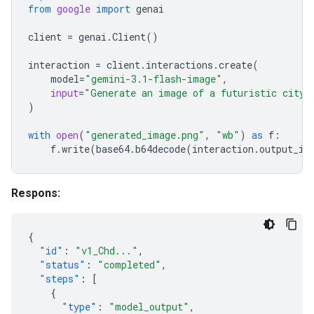
from
google
import
genai
client
=
genai
.
Client
()
interaction
=
client
.
interactions
.
create
(
model
=
"gemini-3.1-flash-image"
,
input
=
"Generate an image of a futuristic city 
)
with
open
(
"generated_image.png"
,
"wb"
)
as
f
:
f
.
write
(
base64
.
b64decode
(
interaction
.
output_im
Respons:
{
"id"
:
"v1_Chd..."
,
"status"
:
"completed"
,
"steps"
:
[
{
"type"
:
"model_output"
,