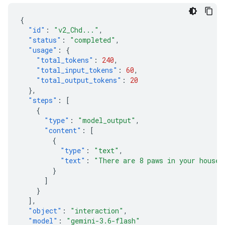
{
"id"
:
"v2_Chd..."
,
"status"
:
"completed"
,
"usage"
:
{
"total_tokens"
:
240
,
"total_input_tokens"
:
60
,
"total_output_tokens"
:
20
},
"steps"
:
[
{
"type"
:
"model_output"
,
"content"
:
[
{
"type"
:
"text"
,
"text"
:
"There are 8 paws in your house.
}
]
}
],
"object"
:
"interaction"
,
"model"
:
"gemini-3.6-flash"