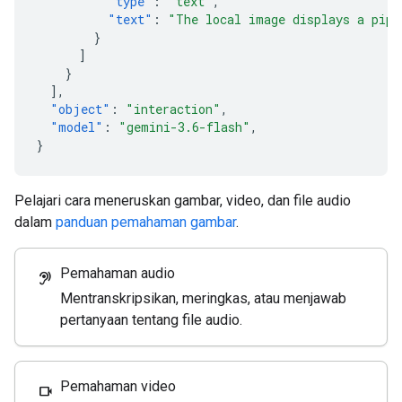
"type"
:
"text"
,
"text"
:
"The local image displays a pipe
}
]
}
],
"object"
:
"interaction"
,
"model"
:
"gemini-3.6-flash"
,
}
Pelajari cara meneruskan gambar, video, dan file audio
dalam
panduan pemahaman gambar
.
Pemahaman audio
hearing
Mentranskripsikan, meringkas, atau menjawab
pertanyaan tentang file audio.
Pemahaman video
videocam