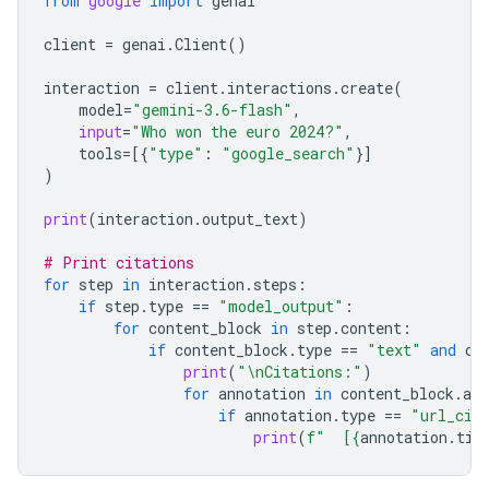
from
google
import
genai
client
=
genai
.
Client
()
interaction
=
client
.
interactions
.
create
(
model
=
"gemini-3.6-flash"
,
input
=
"Who won the euro 2024?"
,
tools
=
[{
"type"
:
"google_search"
}]
)
print
(
interaction
.
output_text
)
# Print citations
for
step
in
interaction
.
steps
:
if
step
.
type
==
"model_output"
:
for
content_block
in
step
.
content
:
if
content_block
.
type
==
"text"
and
co
print
(
"
\n
Citations:"
)
for
annotation
in
content_block
.
ann
if
annotation
.
type
==
"url_cit
print
(
f
"  [
{
annotation
.
tit