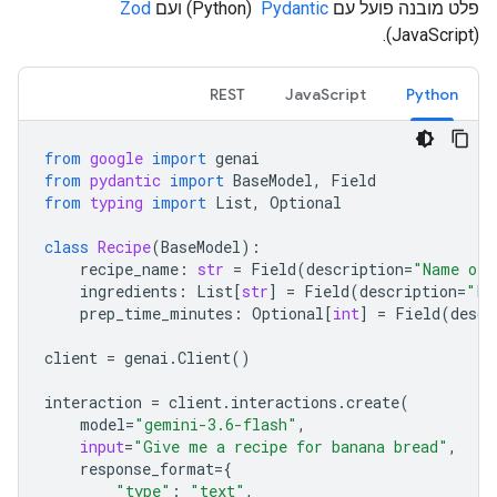
פלט מובנה פועל עם
Pydantic
‏ (Python) ועם
Zod
‏
(JavaScript).
REST
JavaScript
Python
from
google
import
genai
from
pydantic
import
BaseModel
,
Field
from
typing
import
List
,
Optional
class
Recipe
(
BaseModel
):
recipe_name
:
str
=
Field
(
description
=
"Name of 
ingredients
:
List
[
str
]
=
Field
(
description
=
"Li
prep_time_minutes
:
Optional
[
int
]
=
Field
(
descr
client
=
genai
.
Client
()
interaction
=
client
.
interactions
.
create
(
model
=
"gemini-3.6-flash"
,
input
=
"Give me a recipe for banana bread"
,
response_format
=
{
"type"
:
"text"
,