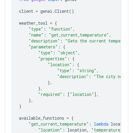
client
=
genai
.
Client
()
weather_tool
=
{
"type"
:
"function"
,
"name"
:
"get_current_temperature"
,
"description"
:
"Gets the current temperatur
"parameters"
:
{
"type"
:
"object"
,
"properties"
:
{
"location"
:
{
"type"
:
"string"
,
"description"
:
"The city name, 
},
},
"required"
:
[
"location"
],
},
}
available_functions
=
{
"get_current_temperature"
:
lambda
location
:
"location"
:
location
,
"temperature"
:
"2