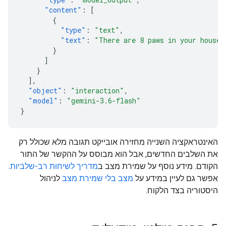
"content"
:
[
{
"type"
:
"text"
,
"text"
:
"There are 8 paws in your house.
}
]
}
],
"object"
:
"interaction"
,
"model"
:
"gemini-3.6-flash"
}
האינטראקציה השנייה מחזירה אובייקט תגובה מלא שכולל רק
את השלבים החדשים, אבל הוא מבוסס על ההקשר של התור
הקודם. מידע נוסף על שמירת מצב ב
מדריך לשיחות רב-שלביות
.
אפשר גם לעיין במידע על
מצב בלי שמירת מצב
לניהול
היסטוריה בצד הלקוח.