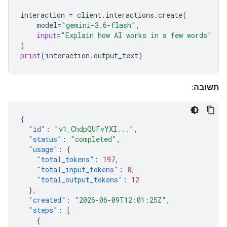
interaction
=
client
.
interactions
.
create
(
model
=
"gemini-3.6-flash"
,
input
=
"Explain how AI works in a few words"
)
print
(
interaction
.
output_text
)
תשובה:
{
"id"
:
"v1_ChdpQUFvYXI..."
,
"status"
:
"completed"
,
"usage"
:
{
"total_tokens"
:
197
,
"total_input_tokens"
:
8
,
"total_output_tokens"
:
12
},
"created"
:
"2026-06-09T12:01:25Z"
,
"steps"
:
[
{