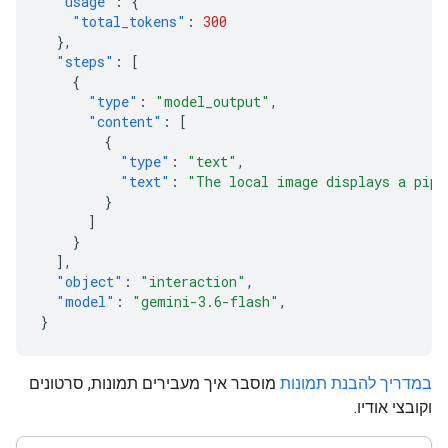
"usage"
:
{
"total_tokens"
:
300
},
"steps"
:
[
{
"type"
:
"model_output"
,
"content"
:
[
{
"type"
:
"text"
,
"text"
:
"The local image displays a pipe
}
]
}
],
"object"
:
"interaction"
,
"model"
:
"gemini-3.6-flash"
,
}
במדריך להבנת תמונות
מוסבר איך מעבירים תמונות, סרטונים
וקובצי אודיו.