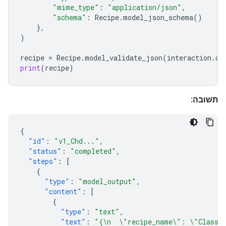
"mime_type"
:
"application/json"
,
"schema"
:
Recipe
.
model_json_schema
()
},
)
recipe
=
Recipe
.
model_validate_json
(
interaction
.
ou
print
(
recipe
)
תשובה:
{
"id"
:
"v1_Chd..."
,
"status"
:
"completed"
,
"steps"
:
[
{
"type"
:
"model_output"
,
"content"
:
[
{
"type"
:
"text"
,
"text"
:
"{\n  \"recipe_name\": \"Classic