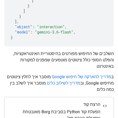
]
}
]
}
],
"object"
:
"interaction"
,
"model"
:
"gemini-3.6-flash"
,
}
השלבים של החיפוש מפורטים בהיסטוריית האינטראקציות,
והפלט הסופי כולל ציטוטים מוטמעים שמפנים למקורות
באינטרנט.
ב
מדריך להארקה של חיפוש Google
מוסבר איך לחלץ ציטוטים
מחיפוש Google, וב
מדריך לשילוב כלים
מוסבר איך לשלב בין
כמה כלים.
הרצת קוד
code
הפעלת קוד Python בסביבת Borg מאובטחת