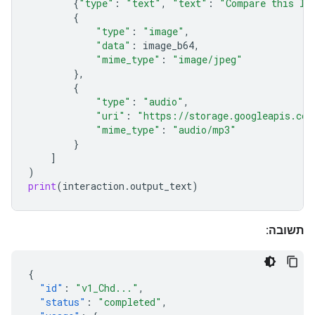
{
"type"
:
"text"
,
"text"
:
"Compare this lo
{
"type"
:
"image"
,
"data"
:
image_b64
,
"mime_type"
:
"image/jpeg"
},
{
"type"
:
"audio"
,
"uri"
:
"https://storage.googleapis.com
"mime_type"
:
"audio/mp3"
}
]
)
print
(
interaction
.
output_text
)
תשובה:
{
"id"
:
"v1_Chd..."
,
"status"
:
"completed"
,