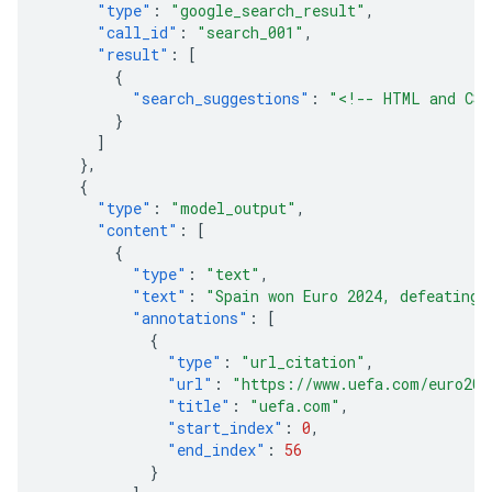
"type"
:
"google_search_result"
,
"call_id"
:
"search_001"
,
"result"
:
[
{
"search_suggestions"
:
"<!-- HTML and CSS
}
]
},
{
"type"
:
"model_output"
,
"content"
:
[
{
"type"
:
"text"
,
"text"
:
"Spain won Euro 2024, defeating 
"annotations"
:
[
{
"type"
:
"url_citation"
,
"url"
:
"https://www.uefa.com/euro202
"title"
:
"uefa.com"
,
"start_index"
:
0
,
"end_index"
:
56
}