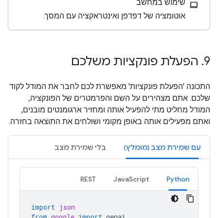
שימוש במחשב
computer
אוטומציה של דפדפן ואינטראקציה עם המסך.
9
.
הפעלת פונקציות משלכם
התכונה 'הפעלת פונקציות' מאפשרת לכם לחבר את המודל לקוד
שלכם. אתם מצהירים על השם והפרמטרים של הפונקציה,
המודל מחליט מתי להפעיל אותה ומחזיר ארגומנטים מובנים,
ואתם מפעילים אותה באופן מקומי ושולחים את התוצאה בחזרה.
עם שמירת מצב (מומלץ)
בלי שמירת מצב
REST
JavaScript
Python
import
json
from
google
import
genai