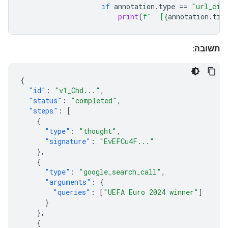
if
annotation
.
type
==
"url_cit
print
(
f
"  [
{
annotation
.
tit
תשובה:
{
"id"
:
"v1_Chd..."
,
"status"
:
"completed"
,
"steps"
:
[
{
"type"
:
"thought"
,
"signature"
:
"EvEFCu4F..."
},
{
"type"
:
"google_search_call"
,
"arguments"
:
{
"queries"
:
[
"UEFA Euro 2024 winner"
]
}
},
{