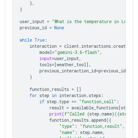
},
}
user_input
=
"What is the temperature in London
previous_id
=
None
while
True
:
interaction
=
client
.
interactions
.
create
(
model
=
"gemini-3.6-flash"
,
input
=
user_input
,
tools
=
[
weather_tool
],
previous_interaction_id
=
previous_id
,
)
function_results
=
[]
for
step
in
interaction
.
steps
:
if
step
.
type
==
"function_call"
:
result
=
available_functions
[
step
.
n
print
(
f
"Called 
{
step
.
name
}
(
{
step
.
ar
function_results
.
append
({
"type"
:
"function_result"
,
"name"
:
step
.
name
,