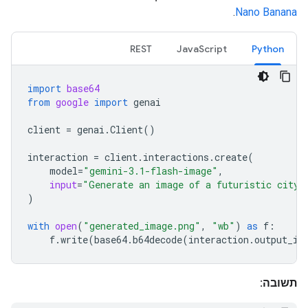
.
Nano Banana
REST
JavaScript
Python
import
base64
from
google
import
genai
client
=
genai
.
Client
()
interaction
=
client
.
interactions
.
create
(
model
=
"gemini-3.1-flash-image"
,
input
=
"Generate an image of a futuristic city 
)
with
open
(
"generated_image.png"
,
"wb"
)
as
f
:
f
.
write
(
base64
.
b64decode
(
interaction
.
output_im
תשובה: