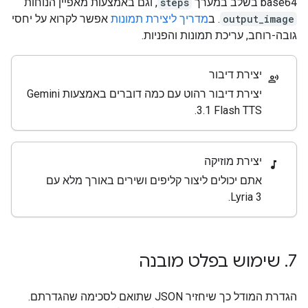
base64 בשלב במערך
steps
, וגם באמצעות מאפיין הנוחות
output_image
. ב
מדריך ליצירת תמונות
אפשר לקרוא על יחסי
גובה-רוחב, עריכת תמונות והפניות.
יצירת דיבור
record_voice_over
יצירת דיבור רהוט עם כמה דוברים באמצעות Gemini
3.1 Flash TTS.
יצירת מוזיקה
music_note
אתם יכולים ליצור קליפים ושירים באורך מלא עם
Lyria 3.
7
.
שימוש בפלט מובנה
הגדרת המודל כך שיחזיר JSON שתואם לסכימה שהגדרתם.