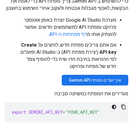
כדי להשתמש ב-Gemini API, צריך מפתח API כדי לאמת את
הבקשות, לאכוף מגבלות אבטחה ולעקוב אחרי השימוש בחשבון.
מערכת Google AI Studio יוצרת באופן אוטומטי
פרויקט ומפתח API למשתמשים חדשים. אפשר
להעתיק אותו מ
דף מפתחות ה-API
.
אם אתם צריכים מפתח חדש, לוחצים על
Create
API key
(יצירת מפתח API) ב-AI Studio ופועלים
לפי ההוראות בתיבת הדו-שיח כדי להוסיף צמד
חדש של מפתח ופרויקט.
איך יוצרים מפתח Gemini API
מגדירים את המפתח כמשתנה סביבה:
export
GEMINI_API_KEY
=
"YOUR_API_KEY"