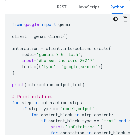
REST
JavaScript
Python
from
google
import
genai
client
=
genai
.
Client
()
interaction
=
client
.
interactions
.
create
(
model
=
"gemini-3.6-flash"
,
input
=
"Who won the euro 2024?"
,
tools
=
[{
"type"
:
"google_search"
}]
)
print
(
interaction
.
output_text
)
# Print citations
for
step
in
interaction
.
steps
:
if
step
.
type
==
"model_output"
:
for
content_block
in
step
.
content
:
if
content_block
.
type
==
"text"
and
co
print
(
"
\n
Citations:"
)
for
annotation
in
content_block
.
ann