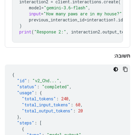
interaction2
=
client
.
interactions
.
create
(
model
=
"gemini-3.6-flash"
,
input
=
"How many paws are in my house?"
,
previous_interaction_id
=
interaction1
.
id
,
)
print
(
"Response 2:"
,
interaction2
.
output_text
)
תשובה:
{
"id"
:
"v2_Chd..."
,
"status"
:
"completed"
,
"usage"
:
{
"total_tokens"
:
240
,
"total_input_tokens"
:
60
,
"total_output_tokens"
:
20
},
"steps"
:
[
{
"type"
:
"model_output"
,