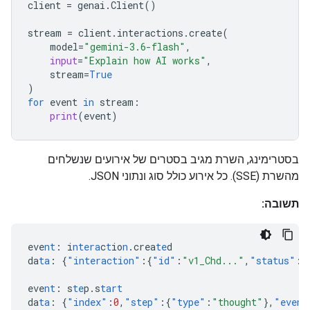
client
=
genai
.
Client
()
stream
=
client
.
interactions
.
create
(
model
=
"gemini-3.6-flash"
,
input
=
"Explain how AI works"
,
stream
=
True
)
for
event
in
stream
:
print
(
event
)
בסטרימינג, השרת מגיב בסטרים של אירועים שנשלחים
מהשרת (SSE). כל אירוע כולל סוג ונתוני JSON.
תשובה:
eve
nt
:
i
ntera
c
t
io
n
.crea
te
d
da
ta
:
{
"interaction"
:{
"id"
:
"v1_Chd..."
,
"status"
:
"
eve
nt
:
s
te
p.s
tart
da
ta
:
{
"index"
:
0
,
"step"
:{
"type"
:
"thought"
},
"event