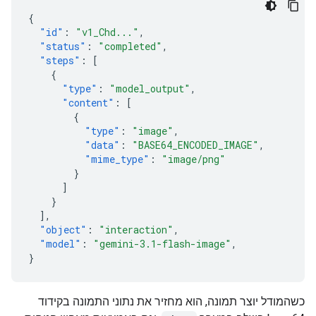
{
"id"
:
"v1_Chd..."
,
"status"
:
"completed"
,
"steps"
:
[
{
"type"
:
"model_output"
,
"content"
:
[
{
"type"
:
"image"
,
"data"
:
"BASE64_ENCODED_IMAGE"
,
"mime_type"
:
"image/png"
}
]
}
],
"object"
:
"interaction"
,
"model"
:
"gemini-3.1-flash-image"
,
}
כשהמודל יוצר תמונה, הוא מחזיר את נתוני התמונה בקידוד