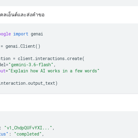
นไคลเอ็นต์และส่งคำขอ
oogle
import
genai
=
genai
.
Client
()
ction
=
client
.
interactions
.
create
(
del
=
"gemini-3.6-flash"
,
put
=
"Explain how AI works in a few words"
interaction
.
output_text
)
:
"v1_ChdpQUFvYXI..."
,
tus"
:
"completed"
,