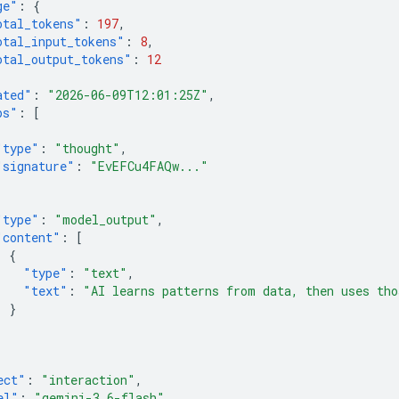
ge"
:
{
otal_tokens"
:
197
,
otal_input_tokens"
:
8
,
otal_output_tokens"
:
12
ated"
:
"2026-06-09T12:01:25Z"
,
ps"
:
[
"type"
:
"thought"
,
"signature"
:
"EvEFCu4FAQw..."
"type"
:
"model_output"
,
"content"
:
[
{
"type"
:
"text"
,
"text"
:
"AI learns patterns from data, then uses tho
}
]
ect"
:
"interaction"
,
el"
:
"gemini-3.6-flash"
,