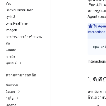
Veo
เรียก API 
Gemini Omni Flash
หลายรูปแบบ
Agent และก
Lyria 3
Lyria Real
Time
ใช้ Agen
Imagen
Interactions
การอ่านออกเสียงข้อความ
สด
npx sk
แปลสด
การฝัง
Interactio
หุ่นยนต์
ความสามารถหลัก
1
.
รับคีย
ข้อความ
หากต้องการ
อิมเมจ
ด้านความป
วิดีโอ
เอกสาร