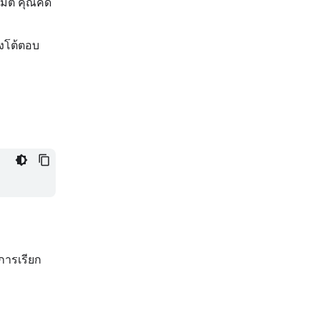
มัติ คุณคัด
องโต้ตอบ
การเรียก