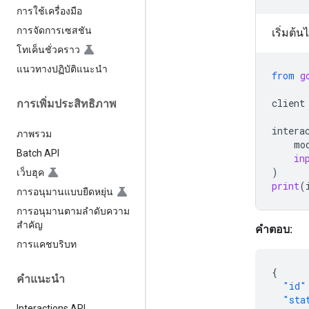
การใช้เครื่องมือ
การจัดการเซสชัน
เริ่มต้
โทเค็นชั่วคราว
แนวทางปฏิบัติแนะนำ
from
g
client
การเพิ่มประสิทธิภาพ
intera
ภาพรวม
mo
Batch API
in
)
เว็บฮุค
print
(
การอนุมานแบบยืดหยุ่น
การอนุมานตามลำดับความ
สำคัญ
คำตอบ:
การแคชบริบท
{
คำแนะนำ
"id"
"sta
Interactions API