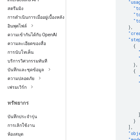
"usa
"t
สตรีมมิง
"t
การดำเนินการเมื่ออยู่เบื้องหลัง
"t
อินพุตไฟล์
},
"cre
ความเข้ากันได้กับ Open
AI
"ste
ความละเอียดของสื่อ
{
การนับโทเค็น
บริการวิศวกรรมทันที
},
บันทึกและชุดข้อมูล
{
ความปลอดภัย
เฟรมเวิร์ก
ทรัพยากร
บันทึกประจำรุ่น
}
การเลิกใช้งาน
],
"obj
ห้องสมุด
"mod