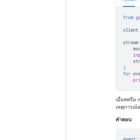
from
g
client
stream
mo
in
st
)
for
ev
pr
เมื่อสตรีม 
เหตุการณ์
คำตอบ:
eve
nt
: