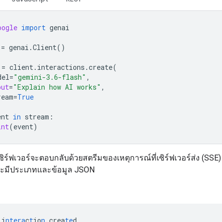
oogle
import
genai
=
genai
.
Client
()
=
client
.
interactions
.
create
(
del
=
"gemini-3.6-flash"
,
put
=
"Explain how AI works"
,
ream
=
True
ent
in
stream
:
int
(
event
)
เซิร์ฟเวอร์จะตอบกลับด้วยสตรีมของเหตุการณ์ที่เซิร์ฟเวอร์ส่ง (SSE)
จะมีประเภทและข้อมูล JSON
i
ntera
c
t
io
n
.crea
te
d