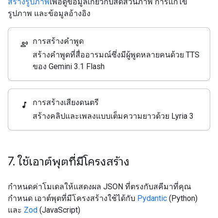
สร้างรูปภาพ
เพื่อดูข้อมูลเกี่ยวกับสัดส่วนภาพ การแก้ไข
รูปภาพ และข้อมูลอ้างอิง
การสร้างคำพูด
record_voice_over
สร้างคำพูดที่สื่ออารมณ์ซึ่งมีผู้พูดหลายคนด้วย TTS
ของ Gemini 3.1 Flash
การสร้างเสียงดนตรี
music_note
สร้างคลิปและเพลงแบบเต็มความยาวด้วย Lyria 3
7
.
ใช้เอาต์พุตที่มีโครงสร้าง
กำหนดค่าโมเดลให้แสดงผล JSON ที่ตรงกับสคีมาที่คุณ
กำหนด เอาต์พุตที่มีโครงสร้างใช้ได้กับ
Pydantic
(Python)
และ
Zod
(JavaScript)