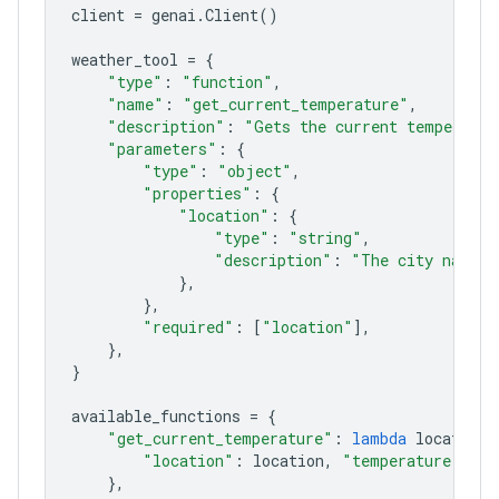
client
=
genai
.
Client
()
weather_tool
=
{
"type"
:
"function"
,
"name"
:
"get_current_temperature"
,
"description"
:
"Gets the current temperatur
"parameters"
:
{
"type"
:
"object"
,
"properties"
:
{
"location"
:
{
"type"
:
"string"
,
"description"
:
"The city name, 
},
},
"required"
:
[
"location"
],
},
}
available_functions
=
{
"get_current_temperature"
:
lambda
location
:
"location"
:
location
,
"temperature"
:
"2
},