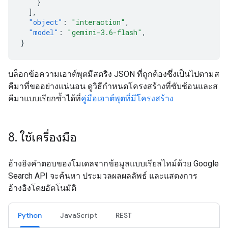
}
],
"object"
:
"interaction"
,
"model"
:
"gemini-3.6-flash"
,
}
บล็อกข้อความเอาต์พุตมีสตริง JSON ที่ถูกต้องซึ่งเป็นไปตามส
คีมาที่ขออย่างแน่นอน ดูวิธีกำหนดโครงสร้างที่ซับซ้อนและส
คีมาแบบเรียกซ้ำได้ที่
คู่มือเอาต์พุตที่มีโครงสร้าง
8
.
ใช้เครื่องมือ
อ้างอิงคำตอบของโมเดลจากข้อมูลแบบเรียลไทม์ด้วย Google
Search API จะค้นหา ประมวลผลผลลัพธ์ และแสดงการ
อ้างอิงโดยอัตโนมัติ
Python
JavaScript
REST