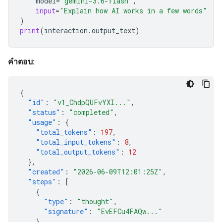
model
=
"gemini-3.6-flash"
,
input
=
"Explain how AI works in a few words"
)
print
(
interaction
.
output_text
)
คำตอบ:
{
"id"
:
"v1_ChdpQUFvYXI..."
,
"status"
:
"completed"
,
"usage"
:
{
"total_tokens"
:
197
,
"total_input_tokens"
:
8
,
"total_output_tokens"
:
12
},
"created"
:
"2026-06-09T12:01:25Z"
,
"steps"
:
[
{
"type"
:
"thought"
,
"signature"
:
"EvEFCu4FAQw..."
},