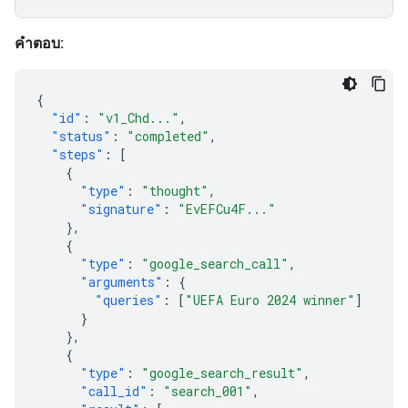
คำตอบ:
{
"id"
:
"v1_Chd..."
,
"status"
:
"completed"
,
"steps"
:
[
{
"type"
:
"thought"
,
"signature"
:
"EvEFCu4F..."
},
{
"type"
:
"google_search_call"
,
"arguments"
:
{
"queries"
:
[
"UEFA Euro 2024 winner"
]
}
},
{
"type"
:
"google_search_result"
,
"call_id"
:
"search_001"
,