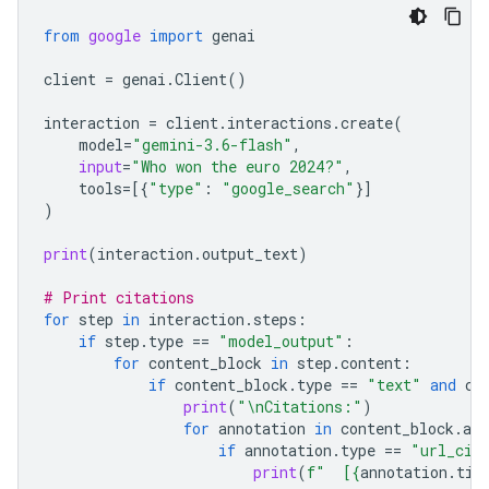
from
google
import
genai
client
=
genai
.
Client
()
interaction
=
client
.
interactions
.
create
(
model
=
"gemini-3.6-flash"
,
input
=
"Who won the euro 2024?"
,
tools
=
[{
"type"
:
"google_search"
}]
)
print
(
interaction
.
output_text
)
# Print citations
for
step
in
interaction
.
steps
:
if
step
.
type
==
"model_output"
:
for
content_block
in
step
.
content
:
if
content_block
.
type
==
"text"
and
co
print
(
"
\n
Citations:"
)
for
annotation
in
content_block
.
ann
if
annotation
.
type
==
"url_cit
print
(
f
"  [
{
annotation
.
tit