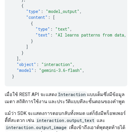
{
"type"
:
"model_output"
,
"content"
:
[
{
"type"
:
"text"
,
"text"
:
"AI learns patterns from data, t
}
]
}
],
"object"
:
"interaction"
,
"model"
:
"gemini-3.6-flash"
,
}
เมื่อใช้ REST API จะแสดง
Interaction
แบบเต็มซึ่งมีข้อมูล
เมตา สถิติการใช้งาน และประวัติแบบทีละขั้นตอนของคำพูด
แม้ว่า SDK จะแสดงการตอบกลับทั้งหมด แต่ก็ยังมีพร็อพเพอร์
ตี้ที่สะดวก เช่น
interaction.output_text
และ
interaction.output_image
เพื่อเข้าถึงเอาต์พุตสุดท้ายได้