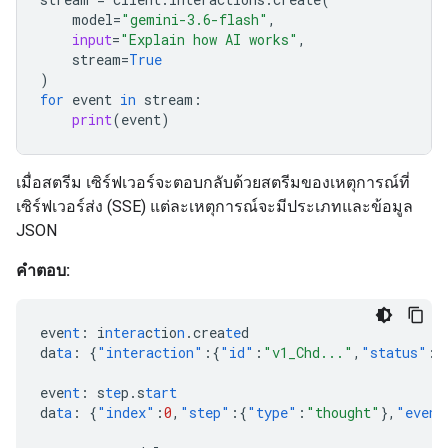
model
=
"gemini-3.6-flash"
,
input
=
"Explain how AI works"
,
stream
=
True
)
for
event
in
stream
:
print
(
event
)
เมื่อสตรีม เซิร์ฟเวอร์จะตอบกลับด้วยสตรีมของเหตุการณ์ที่
เซิร์ฟเวอร์ส่ง (SSE) แต่ละเหตุการณ์จะมีประเภทและข้อมูล
JSON
คำตอบ:
eve
nt
:
i
ntera
c
t
io
n
.crea
te
d
da
ta
:
{
"interaction"
:{
"id"
:
"v1_Chd..."
,
"status"
:
"
eve
nt
:
s
te
p.s
tart
da
ta
:
{
"index"
:
0
,
"step"
:{
"type"
:
"thought"
},
"event