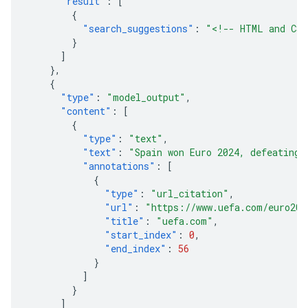
"result"
:
[
{
"search_suggestions"
:
"<!-- HTML and CSS
}
]
},
{
"type"
:
"model_output"
,
"content"
:
[
{
"type"
:
"text"
,
"text"
:
"Spain won Euro 2024, defeating 
"annotations"
:
[
{
"type"
:
"url_citation"
,
"url"
:
"https://www.uefa.com/euro202
"title"
:
"uefa.com"
,
"start_index"
:
0
,
"end_index"
:
56
}
]
}
]