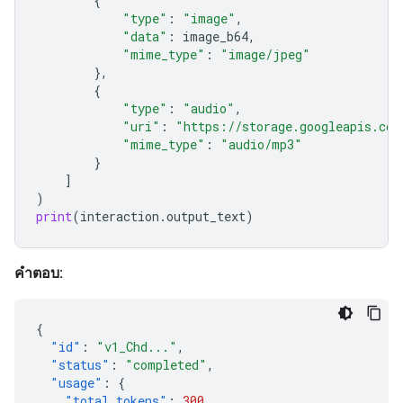
{
"type"
:
"image"
,
"data"
:
image_b64
,
"mime_type"
:
"image/jpeg"
},
{
"type"
:
"audio"
,
"uri"
:
"https://storage.googleapis.com
"mime_type"
:
"audio/mp3"
}
]
)
print
(
interaction
.
output_text
)
คำตอบ:
{
"id"
:
"v1_Chd..."
,
"status"
:
"completed"
,
"usage"
:
{
"total_tokens"
:
300