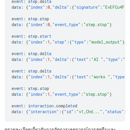
eve
nt
:
s
te
p.del
ta
da
ta
:
{
"index"
:
0
,
"delta"
:{
"signature"
:
"EvEFCu4F..
eve
nt
:
s
te
p.s
t
op
da
ta
:
{
"index"
:
0
,
"event_type"
:
"step.stop"
}
eve
nt
:
s
te
p.s
tart
da
ta
:
{
"index"
:
1
,
"step"
:{
"type"
:
"model_output"
},
"
eve
nt
:
s
te
p.del
ta
da
ta
:
{
"index"
:
1
,
"delta"
:{
"text"
:
"AI "
,
"type"
:
"te
eve
nt
:
s
te
p.del
ta
da
ta
:
{
"index"
:
1
,
"delta"
:{
"text"
:
"works "
,
"type"
:
eve
nt
:
s
te
p.s
t
op
da
ta
:
{
"index"
:
1
,
"event_type"
:
"step.stop"
}
eve
nt
:
i
ntera
c
t
io
n
.comple
te
d
da
ta
:
{
"interaction"
:{
"id"
:
"v1_Chd..."
,
"status"
:
"
ดูรายละเอียดเกี่ยวกับการจัดการเหตุการณ์การสตรีมและ