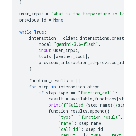
}
user_input
=
"What is the temperature in London
previous_id
=
None
while
True
:
interaction
=
client
.
interactions
.
create
(
model
=
"gemini-3.6-flash"
,
input
=
user_input
,
tools
=
[
weather_tool
],
previous_interaction_id
=
previous_id
,
)
function_results
=
[]
for
step
in
interaction
.
steps
:
if
step
.
type
==
"function_call"
:
result
=
available_functions
[
step
.
n
print
(
f
"Called 
{
step
.
name
}
(
{
step
.
ar
function_results
.
append
({
"type"
:
"function_result"
,
"name"
:
step
.
name
,
"call_id"
:
step
.
id
,
"result"
:
[{
"type"
:
"text"
,
"t