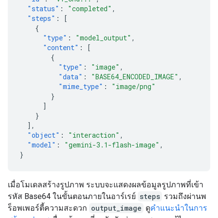
"status"
:
"completed"
,
"steps"
:
[
{
"type"
:
"model_output"
,
"content"
:
[
{
"type"
:
"image"
,
"data"
:
"BASE64_ENCODED_IMAGE"
,
"mime_type"
:
"image/png"
}
]
}
],
"object"
:
"interaction"
,
"model"
:
"gemini-3.1-flash-image"
,
}
เมื่อโมเดลสร้างรูปภาพ ระบบจะแสดงผลข้อมูลรูปภาพที่เข้า
รหัส Base64 ในขั้นตอนภายในอาร์เรย์
steps
รวมถึงผ่านพ
ร็อพเพอร์ตี้ความสะดวก
output_image
ดู
คำแนะนำในการ