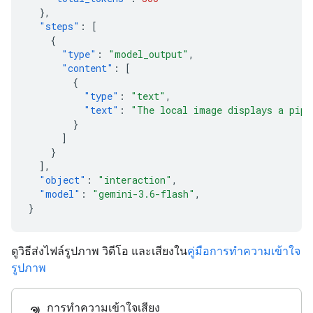
},
"steps"
:
[
{
"type"
:
"model_output"
,
"content"
:
[
{
"type"
:
"text"
,
"text"
:
"The local image displays a pipe
}
]
}
],
"object"
:
"interaction"
,
"model"
:
"gemini-3.6-flash"
,
}
ดูวิธีส่งไฟล์รูปภาพ วิดีโอ และเสียงใน
คู่มือการทำความเข้าใจ
รูปภาพ
การทำความเข้าใจเสียง
hearing