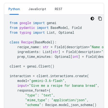
Python
JavaScript
REST
from
google
import
genai
from
pydantic
import
BaseModel
,
Field
from
typing
import
List
,
Optional
class
Recipe
(
BaseModel
):
recipe_name
:
str
=
Field
(
description
=
"Name of 
ingredients
:
List
[
str
]
=
Field
(
description
=
"Li
prep_time_minutes
:
Optional
[
int
]
=
Field
(
descr
client
=
genai
.
Client
()
interaction
=
client
.
interactions
.
create
(
model
=
"gemini-3.6-flash"
,
input
=
"Give me a recipe for banana bread"
,
response_format
=
{
"type"
:
"text"
,
"mime_type"
:
"application/json"
,
"schema"
:
Recipe
.
model_json_schema
()