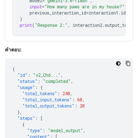
model
=
"gemini-3.6-flash"
,
input
=
"How many paws are in my house?"
,
previous_interaction_id
=
interaction1
.
id
,
)
print
(
"Response 2:"
,
interaction2
.
output_text
)
คำตอบ:
{
"id"
:
"v2_Chd..."
,
"status"
:
"completed"
,
"usage"
:
{
"total_tokens"
:
240
,
"total_input_tokens"
:
60
,
"total_output_tokens"
:
20
},
"steps"
:
[
{
"type"
:
"model_output"
,
"content"
:
[