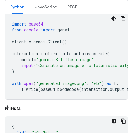
Python
JavaScript
REST
import
base64
from
google
import
genai
client
=
genai
.
Client
()
interaction
=
client
.
interactions
.
create
(
model
=
"gemini-3.1-flash-image"
,
input
=
"Generate an image of a futuristic city 
)
with
open
(
"generated_image.png"
,
"wb"
)
as
f
:
f
.
write
(
base64
.
b64decode
(
interaction
.
output_im
คำตอบ:
{
"id"
:
"v1_Chd..."
,