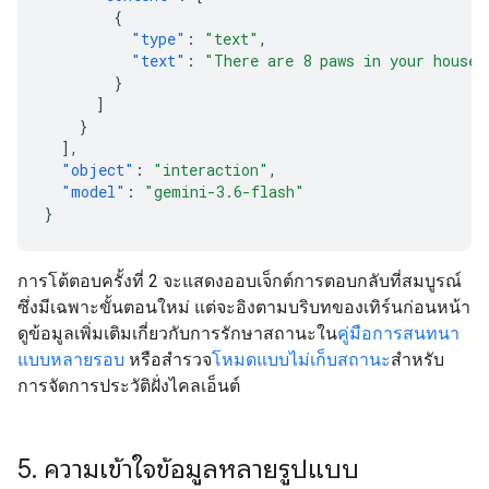
{
"type"
:
"text"
,
"text"
:
"There are 8 paws in your house.
}
]
}
],
"object"
:
"interaction"
,
"model"
:
"gemini-3.6-flash"
}
การโต้ตอบครั้งที่ 2 จะแสดงออบเจ็กต์การตอบกลับที่สมบูรณ์
ซึ่งมีเฉพาะขั้นตอนใหม่ แต่จะอิงตามบริบทของเทิร์นก่อนหน้า
ดูข้อมูลเพิ่มเติมเกี่ยวกับการรักษาสถานะใน
คู่มือการสนทนา
แบบหลายรอบ
หรือสำรวจ
โหมดแบบไม่เก็บสถานะ
สำหรับ
การจัดการประวัติฝั่งไคลเอ็นต์
5
.
ความเข้าใจข้อมูลหลายรูปแบบ