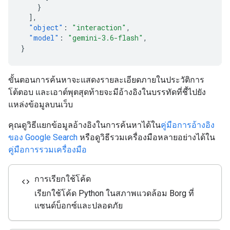
}
],
"object"
:
"interaction"
,
"model"
:
"gemini-3.6-flash"
,
}
ขั้นตอนการค้นหาจะแสดงรายละเอียดภายในประวัติการ
โต้ตอบ และเอาต์พุตสุดท้ายจะมีอ้างอิงในบรรทัดที่ชี้ไปยัง
แหล่งข้อมูลบนเว็บ
คุณดูวิธีแยกข้อมูลอ้างอิงในการค้นหาได้ใน
คู่มือการอ้างอิง
ของ Google Search
หรือดูวิธีรวมเครื่องมือหลายอย่างได้ใน
คู่มือการรวมเครื่องมือ
การเรียกใช้โค้ด
code
เรียกใช้โค้ด Python ในสภาพแวดล้อม Borg ที่
แซนด์บ็อกซ์และปลอดภัย