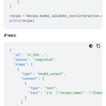
},
)
recipe
=
Recipe
.
model_validate_json
(
interaction
.
ou
print
(
recipe
)
คำตอบ:
{
"id"
:
"v1_Chd..."
,
"status"
:
"completed"
,
"steps"
:
[
{
"type"
:
"model_output"
,
"content"
:
[
{
"type"
:
"text"
,
"text"
:
"{\n  \"recipe_name\": \"Classic
}
]