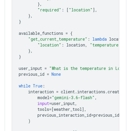
},
"required"
:
[
"location"
],
},
}
available_functions
=
{
"get_current_temperature"
:
lambda
location
:
"location"
:
location
,
"temperature"
:
"2
},
}
user_input
=
"What is the temperature in London
previous_id
=
None
while
True
:
interaction
=
client
.
interactions
.
create
(
model
=
"gemini-3.6-flash"
,
input
=
user_input
,
tools
=
[
weather_tool
],
previous_interaction_id
=
previous_id
,
)