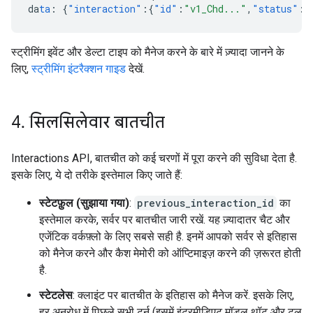
da
ta
:
{
"interaction"
:{
"id"
:
"v1_Chd..."
,
"status"
:
"
स्ट्रीमिंग इवेंट और डेल्टा टाइप को मैनेज करने के बारे में ज़्यादा जानने के
लिए,
स्ट्रीमिंग इंटरैक्शन गाइड
देखें.
4
.
सिलसिलेवार बातचीत
Interactions API, बातचीत को कई चरणों में पूरा करने की सुविधा देता है.
इसके लिए, ये दो तरीके इस्तेमाल किए जाते हैं:
स्टेटफ़ुल (सुझाया गया)
:
previous_interaction_id
का
इस्तेमाल करके, सर्वर पर बातचीत जारी रखें. यह ज़्यादातर चैट और
एजेंटिक वर्कफ़्लो के लिए सबसे सही है. इनमें आपको सर्वर से इतिहास
को मैनेज करने और कैश मेमोरी को ऑप्टिमाइज़ करने की ज़रूरत होती
है.
स्टेटलेस
: क्लाइंट पर बातचीत के इतिहास को मैनेज करें. इसके लिए,
हर अनुरोध में पिछले सभी टर्न (इसमें इंटरमीडिएट मॉडल थॉट और टूल