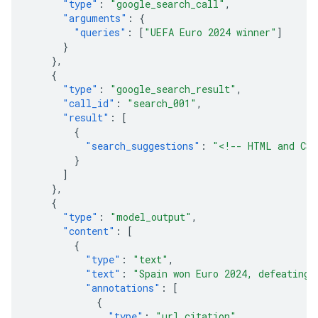
"type"
:
"google_search_call"
,
"arguments"
:
{
"queries"
:
[
"UEFA Euro 2024 winner"
]
}
},
{
"type"
:
"google_search_result"
,
"call_id"
:
"search_001"
,
"result"
:
[
{
"search_suggestions"
:
"<!-- HTML and CSS
}
]
},
{
"type"
:
"model_output"
,
"content"
:
[
{
"type"
:
"text"
,
"text"
:
"Spain won Euro 2024, defeating 
"annotations"
:
[
{
"type"
:
"url_citation"
,