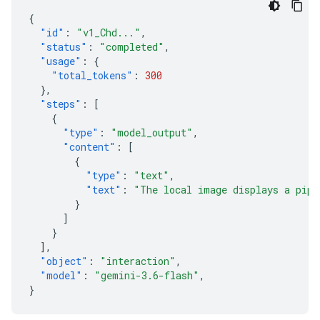
{
"id"
:
"v1_Chd..."
,
"status"
:
"completed"
,
"usage"
:
{
"total_tokens"
:
300
},
"steps"
:
[
{
"type"
:
"model_output"
,
"content"
:
[
{
"type"
:
"text"
,
"text"
:
"The local image displays a pipe
}
]
}
],
"object"
:
"interaction"
,
"model"
:
"gemini-3.6-flash"
,
}