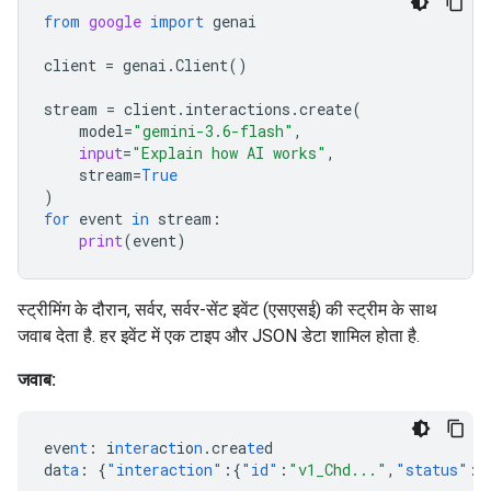
from
google
import
genai
client
=
genai
.
Client
()
stream
=
client
.
interactions
.
create
(
model
=
"gemini-3.6-flash"
,
input
=
"Explain how AI works"
,
stream
=
True
)
for
event
in
stream
:
print
(
event
)
स्ट्रीमिंग के दौरान, सर्वर, सर्वर-सेंट इवेंट (एसएसई) की स्ट्रीम के साथ
जवाब देता है. हर इवेंट में एक टाइप और JSON डेटा शामिल होता है.
जवाब:
eve
nt
:
i
ntera
c
t
io
n
.crea
te
d
da
ta
:
{
"interaction"
:{
"id"
:
"v1_Chd..."
,
"status"
:
"