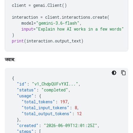
client
=
genai
.
Client
()
interaction
=
client
.
interactions
.
create
(
model
=
"gemini-3.6-flash"
,
input
=
"Explain how AI works in a few words"
)
print
(
interaction
.
output_text
)
जवाब:
{
"id"
:
"v1_ChdpQUFvYXI..."
,
"status"
:
"completed"
,
"usage"
:
{
"total_tokens"
:
197
,
"total_input_tokens"
:
8
,
"total_output_tokens"
:
12
},
"created"
:
"2026-06-09T12:01:25Z"
,
"steps"
:
[