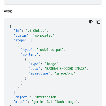
जवाब:
{
"id"
:
"v1_Chd..."
,
"status"
:
"completed"
,
"steps"
:
[
{
"type"
:
"model_output"
,
"content"
:
[
{
"type"
:
"image"
,
"data"
:
"BASE64_ENCODED_IMAGE"
,
"mime_type"
:
"image/png"
}
]
}
],
"object"
:
"interaction"
,
"model"
:
"gemini-3.1-flash-image"
,