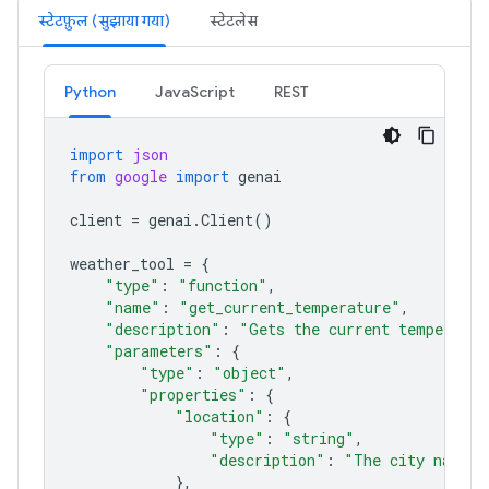
स्टेटफ़ुल (सुझाया गया)
स्टेटलेस
Python
JavaScript
REST
import
json
from
google
import
genai
client
=
genai
.
Client
()
weather_tool
=
{
"type"
:
"function"
,
"name"
:
"get_current_temperature"
,
"description"
:
"Gets the current temperatur
"parameters"
:
{
"type"
:
"object"
,
"properties"
:
{
"location"
:
{
"type"
:
"string"
,
"description"
:
"The city name, 
},