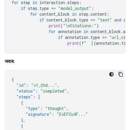
for
step
in
interaction
.
steps
:
if
step
.
type
==
"model_output"
:
for
content_block
in
step
.
content
:
if
content_block
.
type
==
"text"
and
co
print
(
"
\n
Citations:"
)
for
annotation
in
content_block
.
ann
if
annotation
.
type
==
"url_cit
print
(
f
"  [
{
annotation
.
tit
जवाब:
{
"id"
:
"v1_Chd..."
,
"status"
:
"completed"
,
"steps"
:
[
{
"type"
:
"thought"
,
"signature"
:
"EvEFCu4F..."
},
{