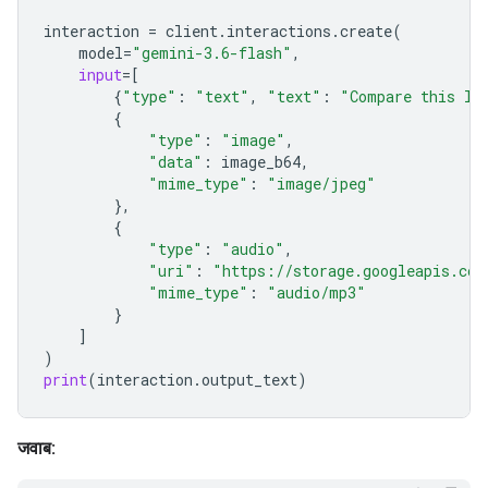
interaction
=
client
.
interactions
.
create
(
model
=
"gemini-3.6-flash"
,
input
=
[
{
"type"
:
"text"
,
"text"
:
"Compare this lo
{
"type"
:
"image"
,
"data"
:
image_b64
,
"mime_type"
:
"image/jpeg"
},
{
"type"
:
"audio"
,
"uri"
:
"https://storage.googleapis.com
"mime_type"
:
"audio/mp3"
}
]
)
print
(
interaction
.
output_text
)
जवाब: