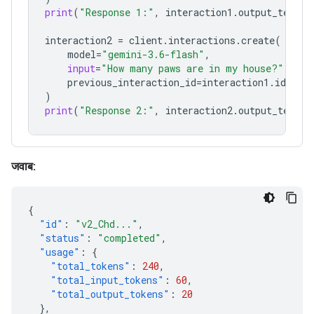
print
(
"Response 1:"
,
interaction1
.
output_text
)
interaction2
=
client
.
interactions
.
create
(
model
=
"gemini-3.6-flash"
,
input
=
"How many paws are in my house?"
,
previous_interaction_id
=
interaction1
.
id
,
)
print
(
"Response 2:"
,
interaction2
.
output_text
)
जवाब:
{
"id"
:
"v2_Chd..."
,
"status"
:
"completed"
,
"usage"
:
{
"total_tokens"
:
240
,
"total_input_tokens"
:
60
,
"total_output_tokens"
:
20
},