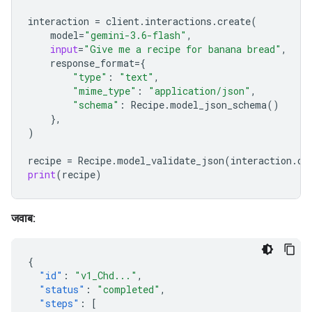
interaction
=
client
.
interactions
.
create
(
model
=
"gemini-3.6-flash"
,
input
=
"Give me a recipe for banana bread"
,
response_format
=
{
"type"
:
"text"
,
"mime_type"
:
"application/json"
,
"schema"
:
Recipe
.
model_json_schema
()
},
)
recipe
=
Recipe
.
model_validate_json
(
interaction
.
ou
print
(
recipe
)
जवाब:
{
"id"
:
"v1_Chd..."
,
"status"
:
"completed"
,
"steps"
:
[