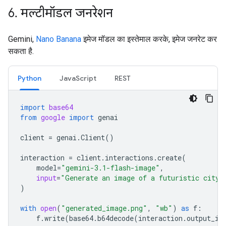
6
.
मल्टीमॉडल जनरेशन
Gemini,
Nano Banana
इमेज मॉडल का इस्तेमाल करके, इमेज जनरेट कर
सकता है.
Python
JavaScript
REST
import
base64
from
google
import
genai
client
=
genai
.
Client
()
interaction
=
client
.
interactions
.
create
(
model
=
"gemini-3.1-flash-image"
,
input
=
"Generate an image of a futuristic city 
)
with
open
(
"generated_image.png"
,
"wb"
)
as
f
:
f
.
write
(
base64
.
b64decode
(
interaction
.
output_im