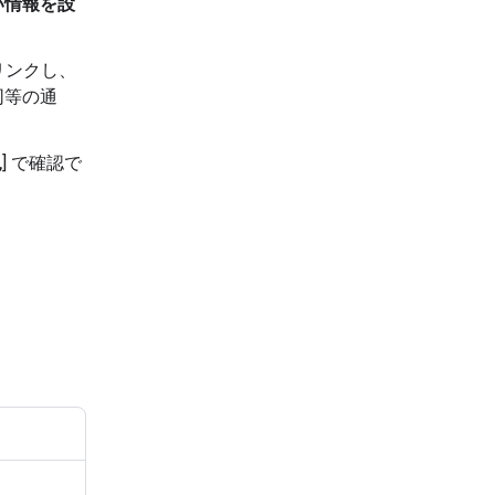
い情報を設
はリンクし、
同等の通
況
] で確認で
う