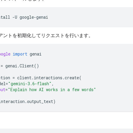
stall
-U
アントを初期化してリクエストを行います。
oogle
import
genai
=
genai
.
Client
()
ction
=
client
.
interactions
.
create
(
del
=
"gemini-3.6-flash"
,
put
=
"Explain how AI works in a few words"
interaction
.
output_text
)