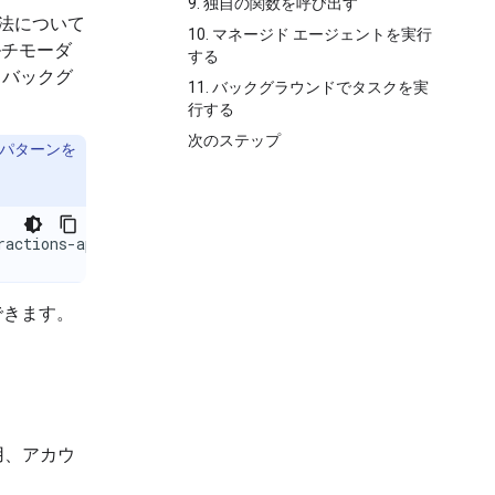
9. 独自の関数を呼び出す
る方法について
10. マネージド エージェントを実行
ルチモーダ
する
、バックグ
11. バックグラウンドでタスクを実
行する
次のステップ
PI パターンを
ractions-api
用できます。
用、アカウ