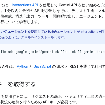
ドでは、
Interactions API
を使用して Gemini API を使い始め
。1 分以内に最初の API 呼び出しを行い、テキスト生成、マ
画像生成、構造化出力、ツール、関数呼び出し、エージェント
実行について学習します。
ング エージェントを使用している場合
エージェントが Interactions A
に保つように、スキルをインストールします。
ills add google-gemini/gemini-skills --skill gemini-inte
ons API は、
Python
と
JavaScript
の SDK と REST を通じて利
 キーを取得する
i API を使用するには、リクエストの認証、セキュリティ上限の適
状況の追跡を行うための API キーが必要です。