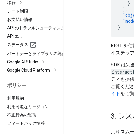
移行
}
],
レート制限
"obj
お支払い情報
"mod
}
API のトラブルシューティング
API エラー
ステータス
REST 
イステッ
パートナーとライブラリの統合
Google AI Studio
SDK は
Google Cloud Platform
interact
ティも提
ポリシー
ご覧くだ
イド
をご
利用規約
利用可能なリージョン
3
.
レス
不正行為の監視
フィードバック情報
よりスム