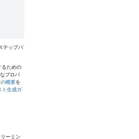
のステップバ
するための
なプロパ
ンの概要
を
スト生成ガ
トリーミン