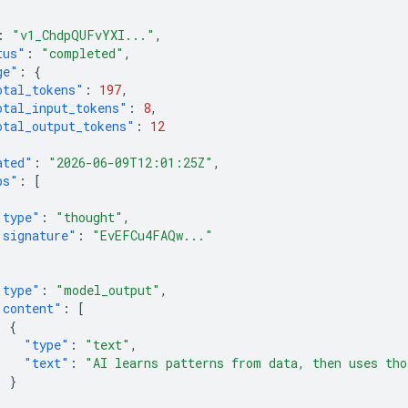
:
"v1_ChdpQUFvYXI..."
,
tus"
:
"completed"
,
ge"
:
{
otal_tokens"
:
197
,
otal_input_tokens"
:
8
,
otal_output_tokens"
:
12
ated"
:
"2026-06-09T12:01:25Z"
,
ps"
:
[
"type"
:
"thought"
,
"signature"
:
"EvEFCu4FAQw..."
"type"
:
"model_output"
,
"content"
:
[
{
"type"
:
"text"
,
"text"
:
"AI learns patterns from data, then uses tho
}
]