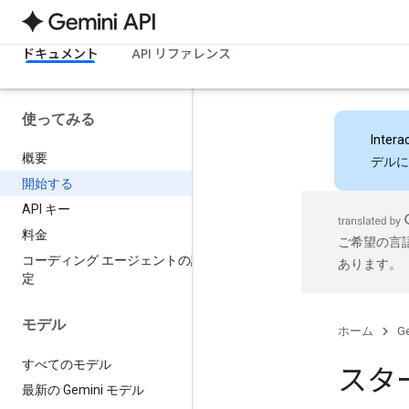
ドキュメント
API リファレンス
使ってみる
Intera
概要
デルに
開始する
API キー
料金
ご希望の言
コーディング エージェントの設
あります。
定
モデル
ホーム
Ge
すべてのモデル
スタ
最新の Gemini モデル