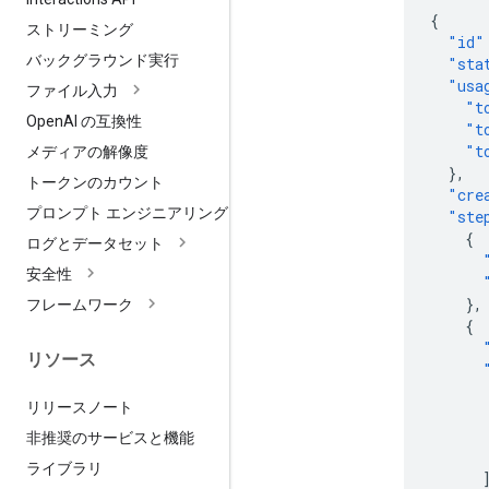
{
ストリーミング
"id"
バックグラウンド実行
"sta
"usa
ファイル入力
"t
Open
AI の互換性
"t
"t
メディアの解像度
},
トークンのカウント
"cre
プロンプト エンジニアリング
"ste
{
ログとデータセット
安全性
},
フレームワーク
{
リソース
リリースノート
非推奨のサービスと機能
ライブラリ