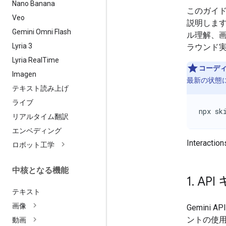
Nano Banana
このガイ
Veo
説明します
Gemini Omni Flash
ル理解、
Lyria 3
ラウンド
Lyria Real
Time
コーディ
Imagen
最新の状態
テキスト読み上げ
ライブ
npx sk
リアルタイム翻訳
エンベディング
Interacti
ロボット工学
中核となる機能
1
.
API
テキスト
画像
Gemin
ントの使用
動画