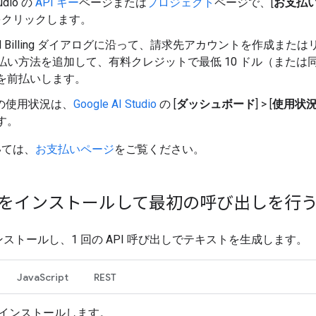
tudio の
API キー
ページまたは
プロジェクト
ページで、[
お支払
 をクリックします。
oud Billing ダイアログに沿って、請求先アカウントを作成また
払い方法を追加して、有料クレジットで最低 10 ドル（または
を前払いします。
I の使用状況は、
Google AI Studio
の [
ダッシュボード
] > [
使用状
す。
いては、
お支払いページ
をご覧ください。
K をインストールして最初の呼び出しを行
インストールし、1 回の API 呼び出しでテキストを生成します。
JavaScript
REST
 をインストールします。