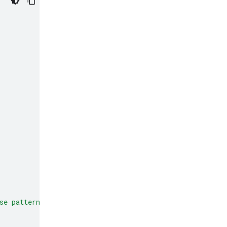
se patterns to make predictions or decisions on new dat