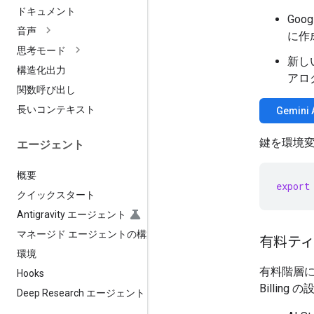
ドキュメント
Goo
音声
に作
思考モード
新しい
構造化出力
アロ
関数呼び出し
長いコンテキスト
Gemin
鍵を環境
エージェント
概要
export
クイックスタート
Antigravity エージェント
マネージド エージェントの構築
有料テ
環境
有料階層に
Hooks
Billin
Deep Research エージェント