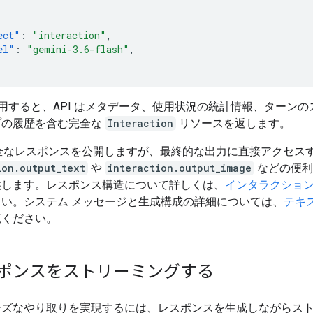
ect"
:
"interaction"
,
el"
:
"gemini-3.6-flash"
,
を使用すると、API はメタデータ、使用状況の統計情報、ターン
プの履歴を含む完全な
Interaction
リソースを返します。
完全なレスポンスを公開しますが、最終的な出力に直接アクセス
ion.output_text
や
interaction.output_image
などの便利
供します。レスポンス構造について詳しくは、
インタラクショ
さい。システム メッセージと生成構成の詳細については、
テキ
覧ください。
ポンスをストリーミングする
ーズなやり取りを実現するには、レスポンスを生成しながらス