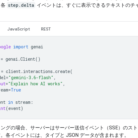
。各
step.delta
イベントは、すぐに表示できるテキストのチ
。
JavaScript
REST
oogle
import
genai
=
genai
.
Client
()
=
client
.
interactions
.
create
(
del
=
"gemini-3.6-flash"
,
put
=
"Explain how AI works"
,
ream
=
True
ent
in
stream
:
int
(
event
)
ングの場合、サーバーはサーバー送信イベント（SSE）のス
。各イベントには、タイプと JSON データが含まれます。