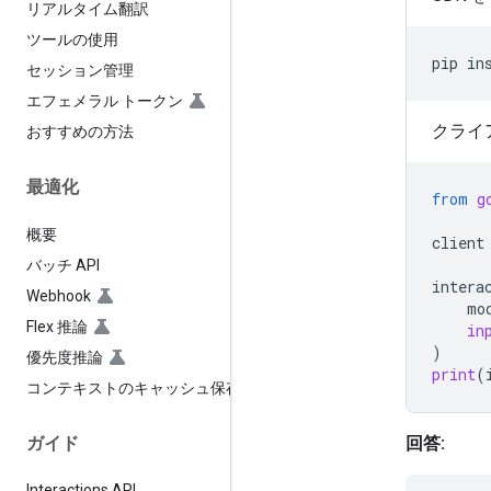
リアルタイム翻訳
ツールの使用
pip
in
セッション管理
エフェメラル トークン
クライ
おすすめの方法
最適化
from
g
概要
client
バッチ API
intera
Webhook
mo
Flex 推論
in
)
優先度推論
print
(
コンテキストのキャッシュ保存
ガイド
回答:
Interactions API