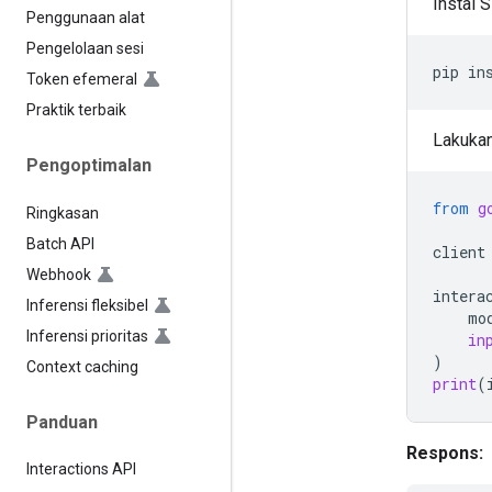
Instal 
Penggunaan alat
Pengelolaan sesi
pip
in
Token efemeral
Praktik terbaik
Lakukan
Pengoptimalan
from
g
Ringkasan
Batch API
client
Webhook
intera
Inferensi fleksibel
mo
Inferensi prioritas
in
)
Context caching
print
(
Panduan
Respons:
Interactions API