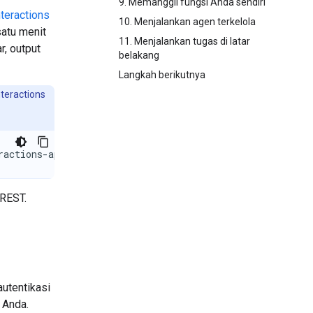
9. Memanggil fungsi Anda sendiri
nteractions
10. Menjalankan agen terkelola
satu menit
11. Menjalankan tugas di latar
, output
belakang
Langkah berikutnya
nteractions
ractions-api
 REST.
utentikasi
 Anda.