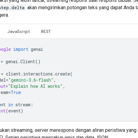
aksi yang lebih lancar, streaming respons saat respons dibuat. S
step.delta
akan mengirimkan potongan teks yang dapat Anda t
era.
JavaScript
REST
oogle
import
genai
=
genai
.
Client
()
=
client
.
interactions
.
create
(
del
=
"gemini-3.6-flash"
,
put
=
"Explain how AI works"
,
ream
=
True
ent
in
stream
:
int
(
event
)
ukan streaming, server merespons dengan aliran peristiwa yang 
E). Setiap peristiwa mencakup jenis dan data JSON.