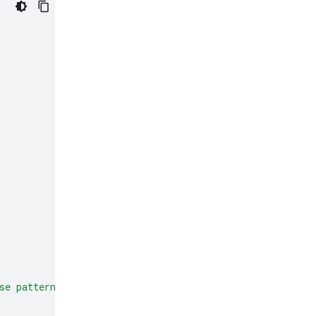
se patterns to make predictions or decisions on new dat