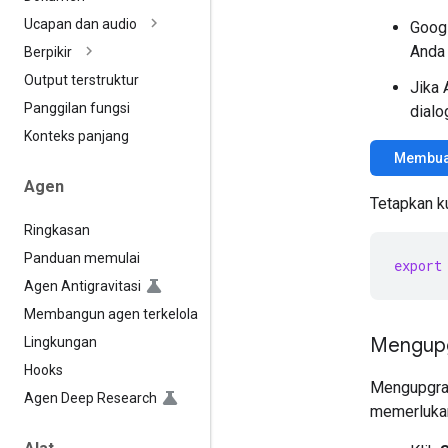
Ucapan dan audio
Googl
Anda 
Berpikir
Output terstruktur
Jika 
Panggilan fungsi
dialo
Konteks panjang
Membuat
Agen
Tetapkan k
Ringkasan
Panduan memulai
export
Agen Antigravitasi
Membangun agen terkelola
Mengupg
Lingkungan
Hooks
Mengupgrad
Agen Deep Research
memerlukan