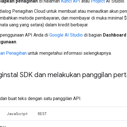
Siapkan penagihan
di halaman
Kunci API
atau
Project
AI Studio.
 dialog Penagihan Cloud untuk membuat atau menautkan akun pen
mbahkan metode pembayaran, dan membayar di muka minimal $
 mata uang yang setara) dalam kredit berbayar.
 penggunaan API Anda di
Google AI Studio
di bagian
Dashboard
gunaan
.
an Penagihan
untuk mengetahui informasi selengkapnya.
nstal SDK dan melakukan panggilan per
 dan buat teks dengan satu panggilan API.
JavaScript
REST