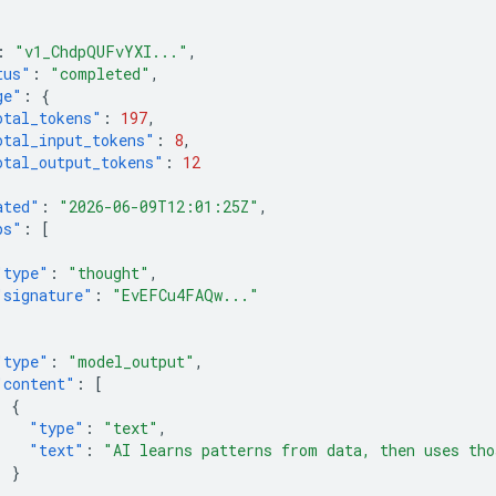
:
"v1_ChdpQUFvYXI..."
,
tus"
:
"completed"
,
ge"
:
{
otal_tokens"
:
197
,
otal_input_tokens"
:
8
,
otal_output_tokens"
:
12
ated"
:
"2026-06-09T12:01:25Z"
,
ps"
:
[
"type"
:
"thought"
,
"signature"
:
"EvEFCu4FAQw..."
"type"
:
"model_output"
,
"content"
:
[
{
"type"
:
"text"
,
"text"
:
"AI learns patterns from data, then uses tho
}
]