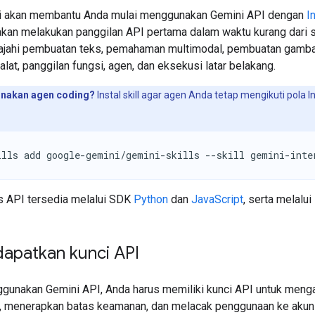
i akan membantu Anda mulai menggunakan Gemini API dengan
I
akan melakukan panggilan API pertama dalam waktu kurang dari 
ajahi pembuatan teks, pemahaman multimodal, pembuatan gambar
, alat, panggilan fungsi, agen, dan eksekusi latar belakang.
nakan agen coding?
Instal skill agar agen Anda tetap mengikuti pola I
ills add google-gemini/gemini-skills --skill gemini-inte
ns API tersedia melalui SDK
Python
dan
JavaScript
, serta melalui
patkan kunci API
gunakan Gemini API, Anda harus memiliki kunci API untuk menga
, menerapkan batas keamanan, dan melacak penggunaan ke akun