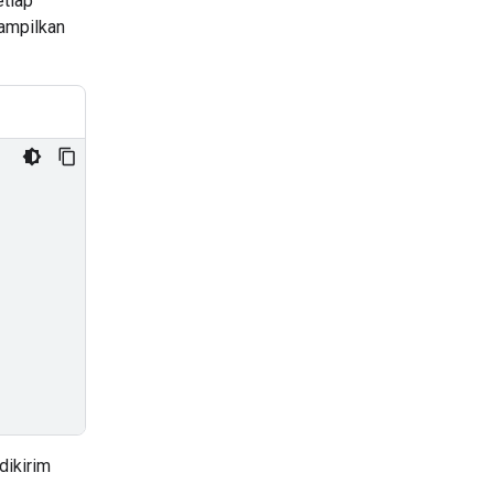
etiap
ampilkan
dikirim