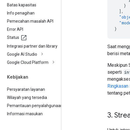
Batas kapasitas
}
],
Info penagihan
"obj
Pemecahan masalah API
"mod
}
Error API
Status
Integrasi partner dan library
Saat meng
berisi meta
Google AI Studio
Google Cloud Platform
Meskipun S
seperti
in
Kebijakan
mengakses o
Ringkasan 
Persyaratan layanan
tentang pe
Wilayah yang tersedia
Pemantauan penyalahgunaan
3
.
Stre
Informasi masukan