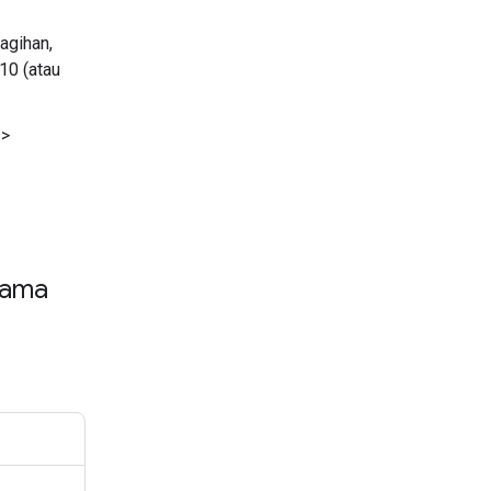
agihan,
10 (atau
>
tama