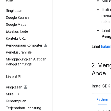
Alat
Klik
Ikuti
Ringkasan
mena
Google Search
nilai
Google Maps
Lihat
Eksekusi kode
Peng
Konteks URL
Penggunaan Komputer
Lihat
halam
Penelusuran File
Menggabungkan Alat dan
2
.
Mengi
Panggilan fungsi
Anda
Live API
Instal SDK
Ringkasan
Mulai
Python
Kemampuan
Terjemahan Langsung