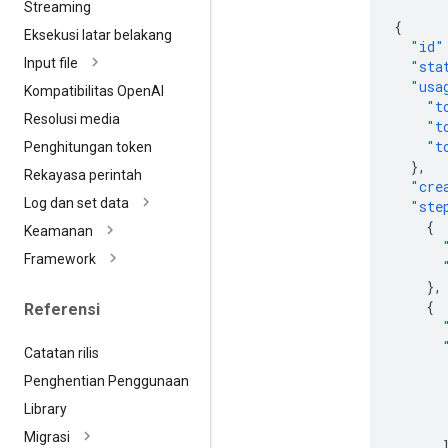
Streaming
{
Eksekusi latar belakang
"id"
Input file
"sta
"usa
Kompatibilitas Open
AI
"t
Resolusi media
"t
"t
Penghitungan token
},
Rekayasa perintah
"cre
Log dan set data
"ste
{
Keamanan
Framework
},
{
Referensi
Catatan rilis
Penghentian Penggunaan
Library
Migrasi