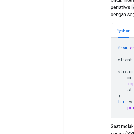
Untuk inter
peristiwa
dengan seg
Python
from
g
client
stream
mo
in
st
)
for
ev
pr
Saat melak
server (SS