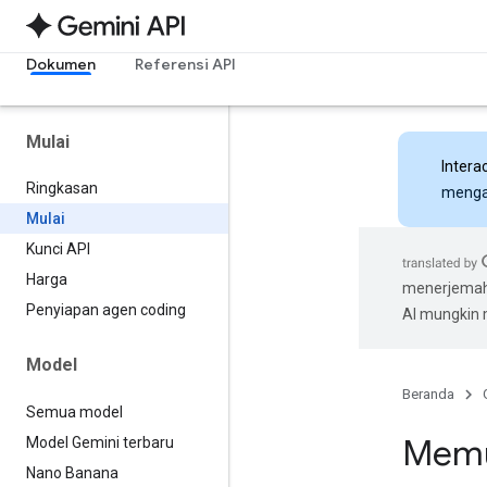
Dokumen
Referensi API
Mulai
Intera
Ringkasan
mengak
Mulai
Kunci API
Harga
menerjemahk
Penyiapan agen coding
AI mungkin
Model
Beranda
Semua model
Memu
Model Gemini terbaru
Nano Banana