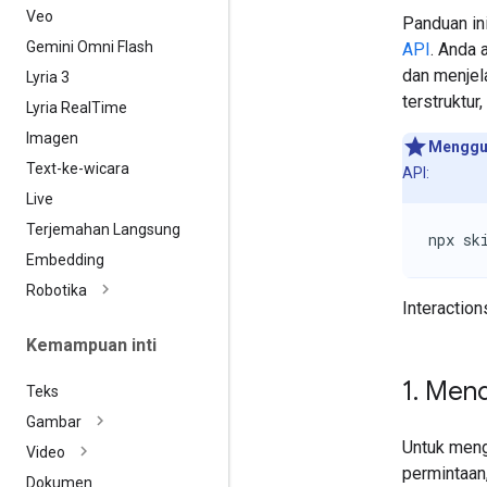
Veo
Panduan in
Gemini Omni Flash
API
. Anda 
dan menjel
Lyria 3
terstruktur
Lyria Real
Time
Imagen
Menggu
Text-ke-wicara
API:
Live
Terjemahan Langsung
npx sk
Embedding
Robotika
Interactio
Kemampuan inti
1
.
Menda
Teks
Gambar
Untuk meng
Video
permintaan
Dokumen