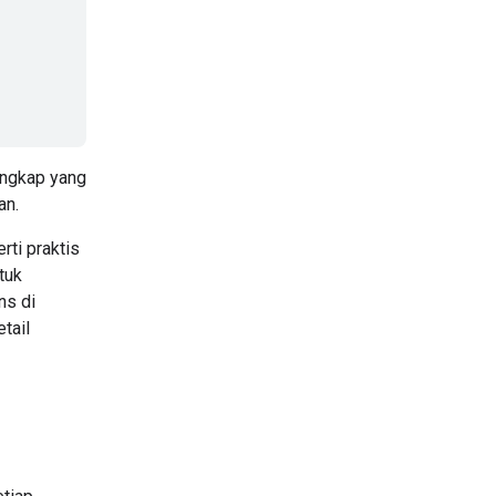
ngkap yang
an.
ti praktis
tuk
ns di
tail