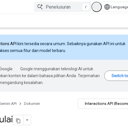
/
ctions API
kini tersedia secara umum. Sebaiknya gunakan API ini untuk
ses semua fitur dan model terbaru.
Google menggunakan teknologi AI untuk
an konten ke dalam bahasa pilihan Anda. Terjemahan
 mengandung kesalahan.
Interactions API (Reco
Gemini API
Dokumen
lai