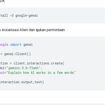
SDK:
stall
-U
 inisialisasi klien dan ajukan permintaan:
oogle
import
genai
=
genai
.
Client
()
ction
=
client
.
interactions
.
create
(
del
=
"gemini-3.6-flash"
,
put
=
"Explain how AI works in a few words"
interaction
.
output_text
)