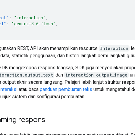
ect"
:
"interaction"
,
el"
:
"gemini-3.6-flash"
,
gunakan REST, API akan menampilkan resource
Interaction
le
data, statistik penggunaan, dan histori langkah demi langkah gilir
DK mengekspos respons lengkap, SDK juga menyediakan proper
teraction.output_text
dan
interaction.output_image
un
utput akhir secara langsung. Pelajari lebih lanjut struktur respo
interaksi
atau baca
panduan pembuatan teks
untuk mengetahui de
tunjuk sistem dan konfigurasi pembuatan.
aming respons