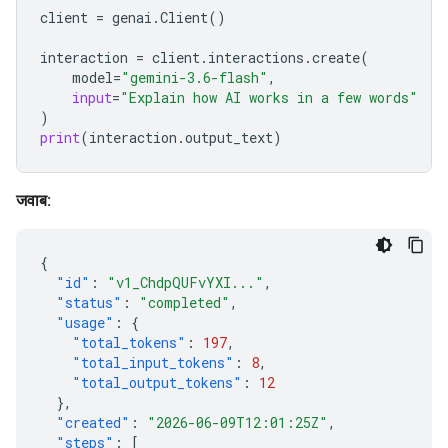
client
=
genai
.
Client
()
interaction
=
client
.
interactions
.
create
(
model
=
"gemini-3.6-flash"
,
input
=
"Explain how AI works in a few words"
)
print
(
interaction
.
output_text
)
जवाब:
{
"id"
:
"v1_ChdpQUFvYXI..."
,
"status"
:
"completed"
,
"usage"
:
{
"total_tokens"
:
197
,
"total_input_tokens"
:
8
,
"total_output_tokens"
:
12
},
"created"
:
"2026-06-09T12:01:25Z"
,
"steps"
:
[