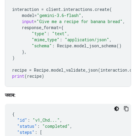
interaction
=
client
.
interactions
.
create
(
model
=
"gemini-3.6-flash"
,
input
=
"Give me a recipe for banana bread"
,
response_format
=
{
"type"
:
"text"
,
"mime_type"
:
"application/json"
,
"schema"
:
Recipe
.
model_json_schema
()
},
)
recipe
=
Recipe
.
model_validate_json
(
interaction
.
ou
print
(
recipe
)
जवाब:
{
"id"
:
"v1_Chd..."
,
"status"
:
"completed"
,
"steps"
:
[