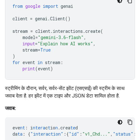
from
google
import
genai
client
=
genai
.
Client
()
stream
=
client
.
interactions
.
create
(
model
=
"gemini-3.6-flash"
,
input
=
"Explain how AI works"
,
stream
=
True
)
for
event
in
stream
:
print
(
event
)
स्ट्रीमिंग के दौरान, सर्वर, सर्वर-सेंट इवेंट (एसएसई) की स्ट्रीम के साथ
जवाब देता है. हर इवेंट में एक टाइप और JSON डेटा शामिल होता है.
जवाब:
eve
nt
:
i
ntera
c
t
io
n
.crea
te
d
da
ta
:
{
"interaction"
:{
"id"
:
"v1_Chd..."
,
"status"
:
"