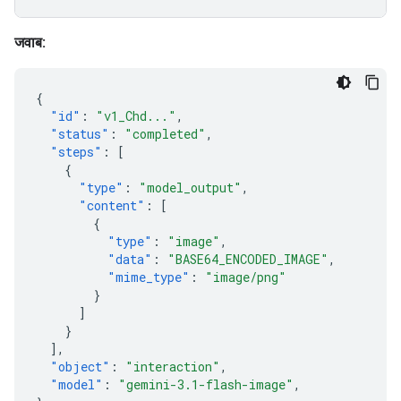
जवाब:
{
"id"
:
"v1_Chd..."
,
"status"
:
"completed"
,
"steps"
:
[
{
"type"
:
"model_output"
,
"content"
:
[
{
"type"
:
"image"
,
"data"
:
"BASE64_ENCODED_IMAGE"
,
"mime_type"
:
"image/png"
}
]
}
],
"object"
:
"interaction"
,
"model"
:
"gemini-3.1-flash-image"
,