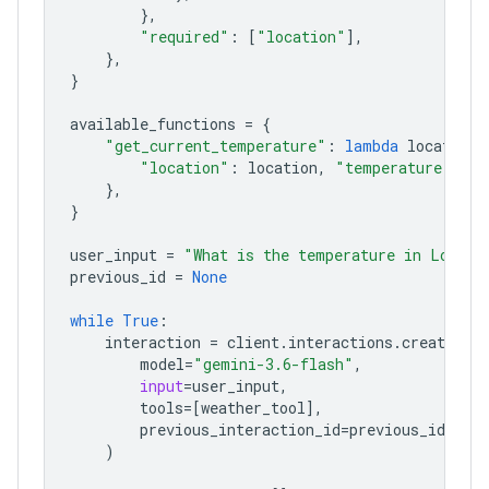
},
"required"
:
[
"location"
],
},
}
available_functions
=
{
"get_current_temperature"
:
lambda
location
:
"location"
:
location
,
"temperature"
:
"2
},
}
user_input
=
"What is the temperature in London
previous_id
=
None
while
True
:
interaction
=
client
.
interactions
.
create
(
model
=
"gemini-3.6-flash"
,
input
=
user_input
,
tools
=
[
weather_tool
],
previous_interaction_id
=
previous_id
,
)