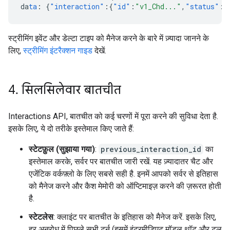
da
ta
:
{
"interaction"
:{
"id"
:
"v1_Chd..."
,
"status"
:
"
स्ट्रीमिंग इवेंट और डेल्टा टाइप को मैनेज करने के बारे में ज़्यादा जानने के
लिए,
स्ट्रीमिंग इंटरैक्शन गाइड
देखें.
4
.
सिलसिलेवार बातचीत
Interactions API, बातचीत को कई चरणों में पूरा करने की सुविधा देता है.
इसके लिए, ये दो तरीके इस्तेमाल किए जाते हैं:
स्टेटफ़ुल (सुझाया गया)
:
previous_interaction_id
का
इस्तेमाल करके, सर्वर पर बातचीत जारी रखें. यह ज़्यादातर चैट और
एजेंटिक वर्कफ़्लो के लिए सबसे सही है. इनमें आपको सर्वर से इतिहास
को मैनेज करने और कैश मेमोरी को ऑप्टिमाइज़ करने की ज़रूरत होती
है.
स्टेटलेस
: क्लाइंट पर बातचीत के इतिहास को मैनेज करें. इसके लिए,
हर अनुरोध में पिछले सभी टर्न (इसमें इंटरमीडिएट मॉडल थॉट और टूल