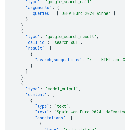
"type"
:
"google_search_call"
,
"arguments"
:
{
"queries"
:
[
"UEFA Euro 2024 winner"
]
}
},
{
"type"
:
"google_search_result"
,
"call_id"
:
"search_001"
,
"result"
:
[
{
"search_suggestions"
:
"<!-- HTML and CSS
}
]
},
{
"type"
:
"model_output"
,
"content"
:
[
{
"type"
:
"text"
,
"text"
:
"Spain won Euro 2024, defeating 
"annotations"
:
[
{
"type"
:
"url_citation"
,