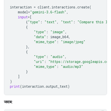
interaction
=
client
.
interactions
.
create
(
model
=
"gemini-3.6-flash"
,
input
=
[
{
"type"
:
"text"
,
"text"
:
"Compare this lo
{
"type"
:
"image"
,
"data"
:
image_b64
,
"mime_type"
:
"image/jpeg"
},
{
"type"
:
"audio"
,
"uri"
:
"https://storage.googleapis.com
"mime_type"
:
"audio/mp3"
}
]
)
print
(
interaction
.
output_text
)
जवाब: