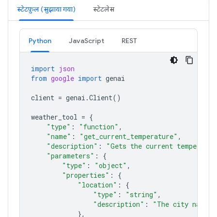
स्टेटफ़ुल (सुझाया गया)
स्टेटलेस
Python
JavaScript
REST
import
json
from
google
import
genai
client
=
genai
.
Client
()
weather_tool
=
{
"type"
:
"function"
,
"name"
:
"get_current_temperature"
,
"description"
:
"Gets the current temperatur
"parameters"
:
{
"type"
:
"object"
,
"properties"
:
{
"location"
:
{
"type"
:
"string"
,
"description"
:
"The city name, 
},