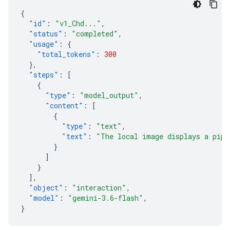
{
"id"
:
"v1_Chd..."
,
"status"
:
"completed"
,
"usage"
:
{
"total_tokens"
:
300
},
"steps"
:
[
{
"type"
:
"model_output"
,
"content"
:
[
{
"type"
:
"text"
,
"text"
:
"The local image displays a pipe
}
]
}
],
"object"
:
"interaction"
,
"model"
:
"gemini-3.6-flash"
,
}