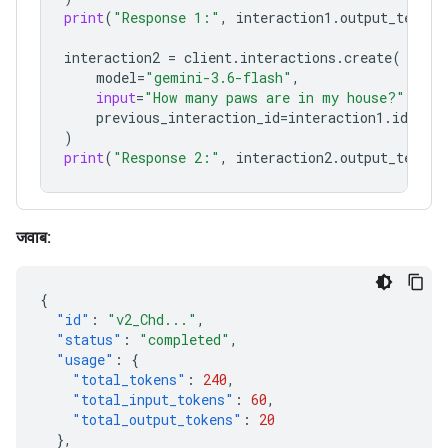
print
(
"Response 1:"
,
interaction1
.
output_text
)
interaction2
=
client
.
interactions
.
create
(
model
=
"gemini-3.6-flash"
,
input
=
"How many paws are in my house?"
,
previous_interaction_id
=
interaction1
.
id
,
)
print
(
"Response 2:"
,
interaction2
.
output_text
)
जवाब:
{
"id"
:
"v2_Chd..."
,
"status"
:
"completed"
,
"usage"
:
{
"total_tokens"
:
240
,
"total_input_tokens"
:
60
,
"total_output_tokens"
:
20
},