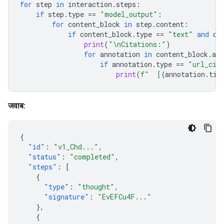
for
step
in
interaction
.
steps
:
if
step
.
type
==
"model_output"
:
for
content_block
in
step
.
content
:
if
content_block
.
type
==
"text"
and
co
print
(
"
\n
Citations:"
)
for
annotation
in
content_block
.
ann
if
annotation
.
type
==
"url_cit
print
(
f
"  [
{
annotation
.
tit
जवाब:
{
"id"
:
"v1_Chd..."
,
"status"
:
"completed"
,
"steps"
:
[
{
"type"
:
"thought"
,
"signature"
:
"EvEFCu4F..."
},
{