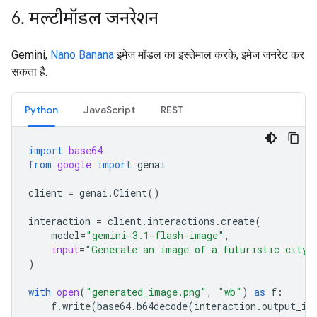
6
.
मल्टीमॉडल जनरेशन
Gemini,
Nano Banana
इमेज मॉडल का इस्तेमाल करके, इमेज जनरेट कर
सकता है.
Python
JavaScript
REST
import
base64
from
google
import
genai
client
=
genai
.
Client
()
interaction
=
client
.
interactions
.
create
(
model
=
"gemini-3.1-flash-image"
,
input
=
"Generate an image of a futuristic city 
)
with
open
(
"generated_image.png"
,
"wb"
)
as
f
:
f
.
write
(
base64
.
b64decode
(
interaction
.
output_im