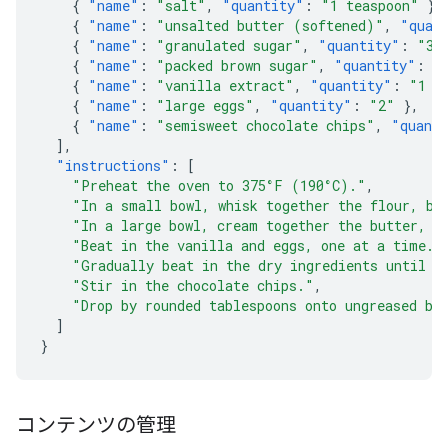
{
"name"
:
"salt"
,
"quantity"
:
"1 teaspoon"
},
{
"name"
:
"unsalted butter (softened)"
,
"quan
{
"name"
:
"granulated sugar"
,
"quantity"
:
"3/
{
"name"
:
"packed brown sugar"
,
"quantity"
:
"
{
"name"
:
"vanilla extract"
,
"quantity"
:
"1 t
{
"name"
:
"large eggs"
,
"quantity"
:
"2"
},
{
"name"
:
"semisweet chocolate chips"
,
"quant
],
"instructions"
:
[
"Preheat the oven to 375°F (190°C)."
,
"In a small bowl, whisk together the flour, ba
"In a large bowl, cream together the butter, g
"Beat in the vanilla and eggs, one at a time."
"Gradually beat in the dry ingredients until j
"Stir in the chocolate chips."
,
"Drop by rounded tablespoons onto ungreased ba
]
}
コンテンツの管理