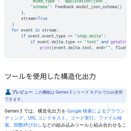
"mime_type"
:
"application/json"
,
"schema"
:
Feedback
.
model_json_schema
()
},
stream
=
True
)
for
event
in
stream
:
if
event
.
event_type
==
"step.delta"
:
if
event
.
delta
.
type
==
"text"
and
getattr
(
print
(
event
.
delta
.
text
,
end
=
""
,
flush
=
ツールを使用した構造化出力
プレビュー:
この機能は Gemini 3 シリーズ モデルでのみ使用
できます。
Gemini 3 では、構造化出力を
Google 検索によるグラウン
ディング
、
URL コンテキスト
、
コード実行
、
ファイル検
索
、
関数呼び出し
などの組み込みツールと組み合わせるこ