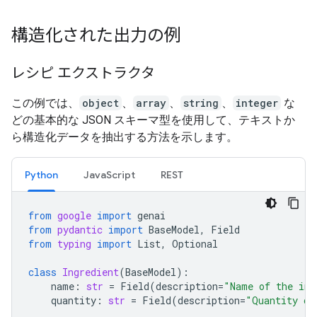
構造化された出力の例
レシピ エクストラクタ
この例では、
object
、
array
、
string
、
integer
な
どの基本的な JSON スキーマ型を使用して、テキストか
ら構造化データを抽出する方法を示します。
Python
JavaScript
REST
from
google
import
genai
from
pydantic
import
BaseModel
,
Field
from
typing
import
List
,
Optional
class
Ingredient
(
BaseModel
):
name
:
str
=
Field
(
description
=
"Name of the ing
quantity
:
str
=
Field
(
description
=
"Quantity of