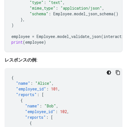
"type"
:
"text"
,
"mime_type"
:
"application/json"
,
"schema"
:
Employee
.
model_json_schema
()
},
)
employee
=
Employee
.
model_validate_json
(
interactio
print
(
employee
)
レスポンスの例:
{
"name"
:
"Alice"
,
"employee_id"
:
101
,
"reports"
:
[
{
"name"
:
"Bob"
,
"employee_id"
:
102
,
"reports"
:
[
{