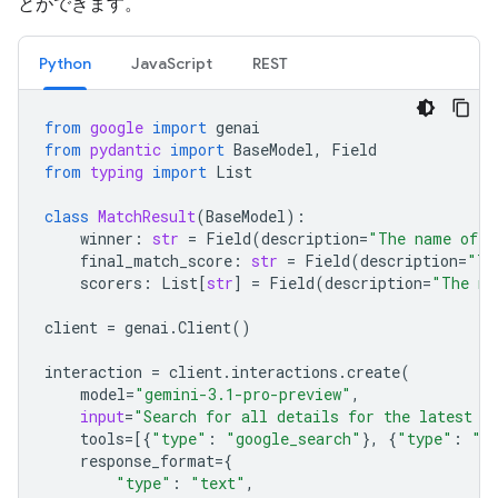
とができます。
Python
JavaScript
REST
from
google
import
genai
from
pydantic
import
BaseModel
,
Field
from
typing
import
List
class
MatchResult
(
BaseModel
):
winner
:
str
=
Field
(
description
=
"The name of t
final_match_score
:
str
=
Field
(
description
=
"Th
scorers
:
List
[
str
]
=
Field
(
description
=
"The na
client
=
genai
.
Client
()
interaction
=
client
.
interactions
.
create
(
model
=
"gemini-3.1-pro-preview"
,
input
=
"Search for all details for the latest E
tools
=
[{
"type"
:
"google_search"
},
{
"type"
:
"u
response_format
=
{
"type"
:
"text"
,