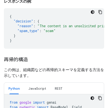
レスポンスの例:
{
"decision"
:
{
"reason"
:
"The content is an unsolicited prize
"spam_type"
:
"scam"
}
}
再帰的構造
この例は、組織図などの再帰的スキーマを定義する方法を
示しています。
Python
JavaScript
REST
from
google
import
genai
from
pydantic
import
BaseModel
,
Field