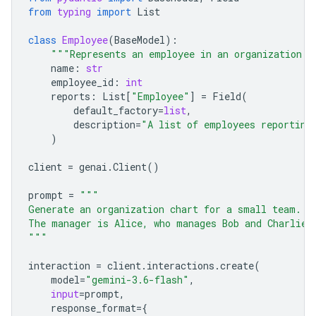
from
typing
import
List
class
Employee
(
BaseModel
):
"""Represents an employee in an organization."
name
:
str
employee_id
:
int
reports
:
List
[
"Employee"
]
=
Field
(
default_factory
=
list
,
description
=
"A list of employees reporting
)
client
=
genai
.
Client
()
prompt
=
"""
Generate an organization chart for a small team.
The manager is Alice, who manages Bob and Charlie.
"""
interaction
=
client
.
interactions
.
create
(
model
=
"gemini-3.6-flash"
,
input
=
prompt
,
response_format
=
{