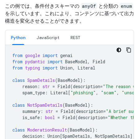
この例では、条件付きスキーマの
anyOf
と分類の
enum
を示しています。これにより、コンテンツに基づいて出力
構造を変化させることができます。
Python
JavaScript
REST
from
google
import
genai
from
pydantic
import
BaseModel
,
Field
from
typing
import
Union
,
Literal
class
SpamDetails
(
BaseModel
):
reason
:
str
=
Field
(
description
=
"The reason wh
spam_type
:
Literal
[
"phishing"
,
"scam"
,
"unsol
class
NotSpamDetails
(
BaseModel
):
summary
:
str
=
Field
(
description
=
"A brief summ
is_safe
:
bool
=
Field
(
description
=
"Whether the
class
ModerationResult
(
BaseModel
):
decision
:
Union
[
SpamDetails
,
NotSpamDetails
]