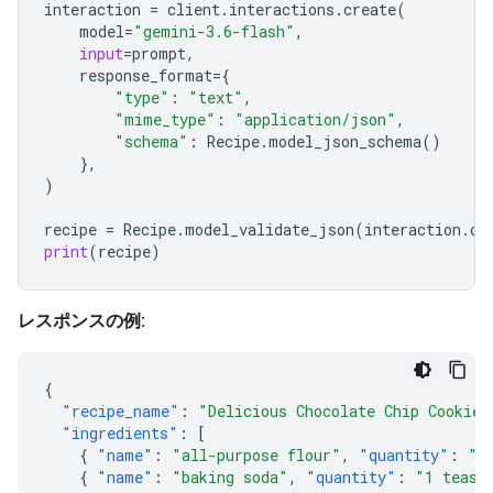
interaction
=
client
.
interactions
.
create
(
model
=
"gemini-3.6-flash"
,
input
=
prompt
,
response_format
=
{
"type"
:
"text"
,
"mime_type"
:
"application/json"
,
"schema"
:
Recipe
.
model_json_schema
()
},
)
recipe
=
Recipe
.
model_validate_json
(
interaction
.
ou
print
(
recipe
)
レスポンスの例:
{
"recipe_name"
:
"Delicious Chocolate Chip Cookies
"ingredients"
:
[
{
"name"
:
"all-purpose flour"
,
"quantity"
:
"2
{
"name"
:
"baking soda"
,
"quantity"
:
"1 teasp