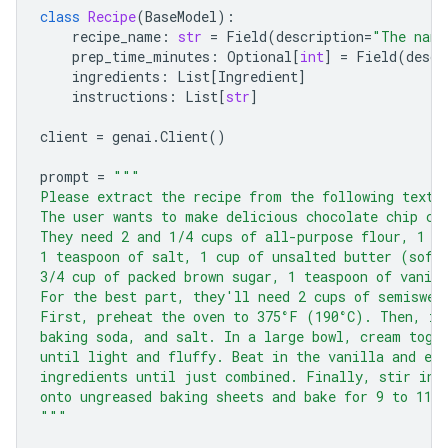
class
Recipe
(
BaseModel
):
recipe_name
:
str
=
Field
(
description
=
"The name
prep_time_minutes
:
Optional
[
int
]
=
Field
(
descr
ingredients
:
List
[
Ingredient
]
instructions
:
List
[
str
]
client
=
genai
.
Client
()
prompt
=
"""
Please extract the recipe from the following text.
The user wants to make delicious chocolate chip co
They need 2 and 1/4 cups of all-purpose flour, 1 t
1 teaspoon of salt, 1 cup of unsalted butter (soft
3/4 cup of packed brown sugar, 1 teaspoon of vanill
For the best part, they'll need 2 cups of semiswee
First, preheat the oven to 375°F (190°C). Then, in
baking soda, and salt. In a large bowl, cream toge
until light and fluffy. Beat in the vanilla and eg
ingredients until just combined. Finally, stir in 
onto ungreased baking sheets and bake for 9 to 11 
"""