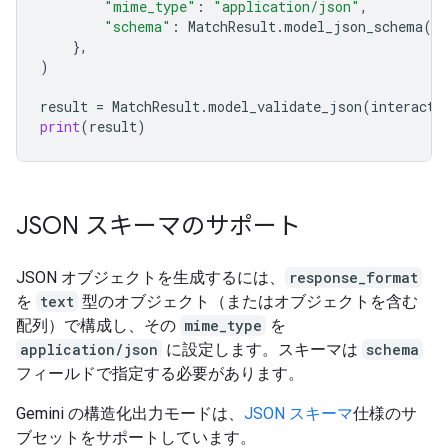
"mime_type"
:
"application/json"
,
"schema"
:
MatchResult
.
model_json_schema
()
},
)
result
=
MatchResult
.
model_validate_json
(
interacti
print
(
result
)
JSON スキーマのサポート
JSON オブジェクトを生成するには、
response_format
を
text
型のオブジェクト（またはオブジェクトを含む
配列）で構成し、その
mime_type
を
application/json
に設定します。スキーマは
schema
フィールドで指定する必要があります。
Gemini の構造化出力モードは、
JSON スキーマ
仕様のサ
ブセットをサポートしています。