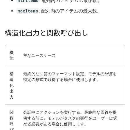
minItems
: 配列内のアイテムの最小数。
maxItems
: 配列内のアイテムの最大数。
構造化出力と関数呼び出し
機
主なユースケース
能
構
最終的な回答のフォーマット設定。
モデルの
回答
を
造
特定の形式で取得する場合に使用します。
化
出
力
関
会話中にアクションを実行する。
最終的な回答を提
数
供する前に、モデルがタスクの実行を
ユーザーに求
呼
める
必要がある場合に使用します。
び