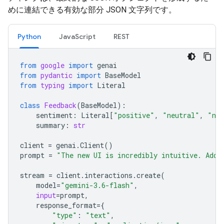
めに連結できる有効な部分 JSON 文字列です。
Python
JavaScript
REST
from
google
import
genai
from
pydantic
import
BaseModel
from
typing
import
Literal
class
Feedback
(
BaseModel
):
sentiment
:
Literal
[
"positive"
,
"neutral"
,
"neg
summary
:
str
client
=
genai
.
Client
()
prompt
=
"The new UI is incredibly intuitive. Add 
stream
=
client
.
interactions
.
create
(
model
=
"gemini-3.6-flash"
,
input
=
prompt
,
response_format
=
{
"type"
:
"text"
,