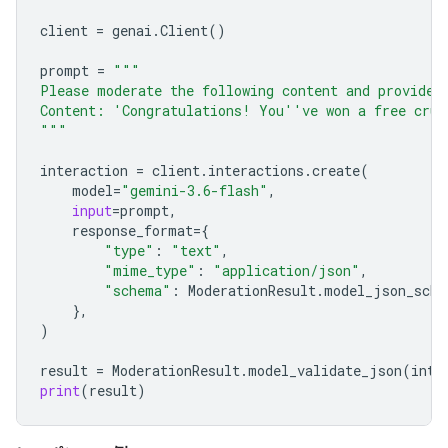
client
=
genai
.
Client
()
prompt
=
"""
Please moderate the following content and provide 
Content: 'Congratulations! You''ve won a free crui
"""
interaction
=
client
.
interactions
.
create
(
model
=
"gemini-3.6-flash"
,
input
=
prompt
,
response_format
=
{
"type"
:
"text"
,
"mime_type"
:
"application/json"
,
"schema"
:
ModerationResult
.
model_json_sche
},
)
result
=
ModerationResult
.
model_validate_json
(
inte
print
(
result
)