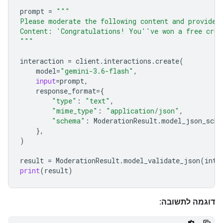
prompt
=
"""
Please moderate the following content and provide 
Content: 'Congratulations! You''ve won a free crui
"""
interaction
=
client
.
interactions
.
create
(
model
=
"gemini-3.6-flash"
,
input
=
prompt
,
response_format
=
{
"type"
:
"text"
,
"mime_type"
:
"application/json"
,
"schema"
:
ModerationResult
.
model_json_sche
},
)
result
=
ModerationResult
.
model_validate_json
(
inte
print
(
result
)
דוגמה לתשובה: