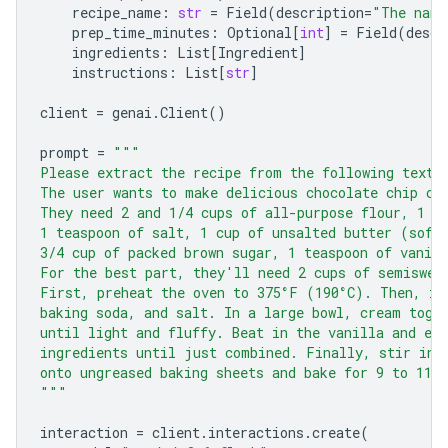
recipe_name
:
str
=
Field
(
description
=
"The name
prep_time_minutes
:
Optional
[
int
]
=
Field
(
descr
ingredients
:
List
[
Ingredient
]
instructions
:
List
[
str
]
client
=
genai
.
Client
()
prompt
=
"""
Please extract the recipe from the following text.
The user wants to make delicious chocolate chip co
They need 2 and 1/4 cups of all-purpose flour, 1 t
1 teaspoon of salt, 1 cup of unsalted butter (soft
3/4 cup of packed brown sugar, 1 teaspoon of vanill
For the best part, they'll need 2 cups of semiswee
First, preheat the oven to 375°F (190°C). Then, in
baking soda, and salt. In a large bowl, cream toge
until light and fluffy. Beat in the vanilla and eg
ingredients until just combined. Finally, stir in 
onto ungreased baking sheets and bake for 9 to 11 
"""
interaction
=
client
.
interactions
.
create
(