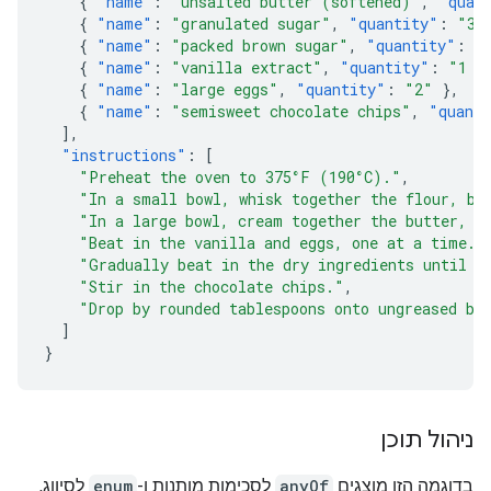
{
"name"
:
"unsalted butter (softened)"
,
"quan
{
"name"
:
"granulated sugar"
,
"quantity"
:
"3/
{
"name"
:
"packed brown sugar"
,
"quantity"
:
"
{
"name"
:
"vanilla extract"
,
"quantity"
:
"1 t
{
"name"
:
"large eggs"
,
"quantity"
:
"2"
},
{
"name"
:
"semisweet chocolate chips"
,
"quant
],
"instructions"
:
[
"Preheat the oven to 375°F (190°C)."
,
"In a small bowl, whisk together the flour, ba
"In a large bowl, cream together the butter, g
"Beat in the vanilla and eggs, one at a time."
"Gradually beat in the dry ingredients until j
"Stir in the chocolate chips."
,
"Drop by rounded tablespoons onto ungreased ba
]
}
ניהול תוכן
בדוגמה הזו מוצגים
anyOf
לסכימות מותנות ו-
enum
לסיווג,