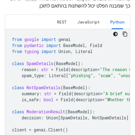
כך שמבנה הפלט יכול להשתנות בהתאם לתוכן.
REST
JavaScript
Python
from
google
import
genai
from
pydantic
import
BaseModel
,
Field
from
typing
import
Union
,
Literal
class
SpamDetails
(
BaseModel
):
reason
:
str
=
Field
(
description
=
"The reason wh
spam_type
:
Literal
[
"phishing"
,
"scam"
,
"unsol
class
NotSpamDetails
(
BaseModel
):
summary
:
str
=
Field
(
description
=
"A brief summ
is_safe
:
bool
=
Field
(
description
=
"Whether the
class
ModerationResult
(
BaseModel
):
decision
:
Union
[
SpamDetails
,
NotSpamDetails
]
client
=
genai
.
Client
()