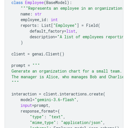
class
Employee
(
BaseModel
):
"""Represents an employee in an organization."
name
:
str
employee_id
:
int
reports
:
List
[
"Employee"
]
=
Field
(
default_factory
=
list
,
description
=
"A list of employees reporting
)
client
=
genai
.
Client
()
prompt
=
"""
Generate an organization chart for a small team.
The manager is Alice, who manages Bob and Charlie.
"""
interaction
=
client
.
interactions
.
create
(
model
=
"gemini-3.6-flash"
,
input
=
prompt
,
response_format
=
{
"type"
:
"text"
,
"mime_type"
:
"application/json"
,