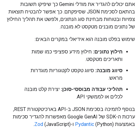
אתם יכולים להגדיר את מודלי Gemini כך שיפיקו תשובות
בהתאם לסכימת JSON שסיפקתם. כך אפשר להבטיח תוצאות
צפויות ובטוחות מבחינת סוג הנתונים, ולפשט את תהליך החילוץ
של נתונים מובנים מטקסט לא מובנה.
שימוש בפלט מובנה הוא אידיאלי במקרים הבאים:
חילוץ נתונים:
חילוץ מידע ספציפי כמו שמות
ותאריכים מטקסט.
סיווג מובנה:
סיווג טקסט לקטגוריות מוגדרות
מראש.
תהליכי עבודה מבוססי-סוכן:
יצירת קלט מובנה
לכלים או לממשקי API.
בנוסף לתמיכה בסכימת JSON ב-API בארכיטקטורת REST,
ערכות ה-SDK של Google GenAI מאפשרות להגדיר סכימות
באמצעות
(Python) ו-
Pydantic
(JavaScript).
Zod