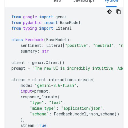
REST
JavaScript
Python
from
google
import
genai
from
pydantic
import
BaseModel
from
typing
import
Literal
class
Feedback
(
BaseModel
):
sentiment
:
Literal
[
"positive"
,
"neutral"
,
"neg
summary
:
str
client
=
genai
.
Client
()
prompt
=
"The new UI is incredibly intuitive. Add 
stream
=
client
.
interactions
.
create
(
model
=
"gemini-3.6-flash"
,
input
=
prompt
,
response_format
=
{
"type"
:
"text"
,
"mime_type"
:
"application/json"
,
"schema"
:
Feedback
.
model_json_schema
()
},
stream
=
True