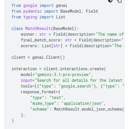
from
google
import
genai
from
pydantic
import
BaseModel
,
Field
from
typing
import
List
class
MatchResult
(
BaseModel
):
winner
:
str
=
Field
(
description
=
"The name of t
final_match_score
:
str
=
Field
(
description
=
"Th
scorers
:
List
[
str
]
=
Field
(
description
=
"The na
client
=
genai
.
Client
()
interaction
=
client
.
interactions
.
create
(
model
=
"gemini-3.1-pro-preview"
,
input
=
"Search for all details for the latest E
tools
=
[{
"type"
:
"google_search"
},
{
"type"
:
"u
response_format
=
{
"type"
:
"text"
,
"mime_type"
:
"application/json"
,
"schema"
:
MatchResult
.
model_json_schema
()
},
)