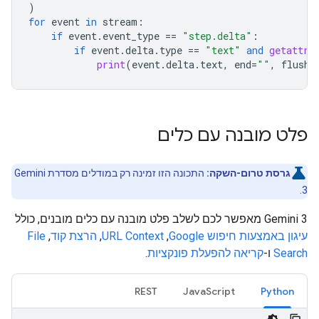
)
for
event
in
stream
:
if
event
.
event_type
==
"step.delta"
:
if
event
.
delta
.
type
==
"text"
and
getattr
(
print
(
event
.
delta
.
text
,
end
=
""
,
flush
=
פלט מובנה עם כלים
גרסת טרום-השקה:
התכונה הזו זמינה רק במודלים מסדרת Gemini
3.
‫Gemini 3 מאפשר לכם לשלב פלט מובנה עם כלים מובנים, כולל
עיגון באמצעות חיפוש Google
,‏
URL Context
,‏
הרצת קוד
,‏
File
Search
ו-
קריאה להפעלת פונקציות
.
REST
JavaScript
Python