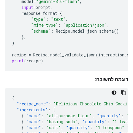
model
=
"gemini-3.6-flash"
,
input
=
prompt
,
response_format
=
{
"type"
:
"text"
,
"mime_type"
:
"application/json"
,
"schema"
:
Recipe
.
model_json_schema
()
},
)
recipe
=
Recipe
.
model_validate_json
(
interaction
.
ou
print
(
recipe
)
דוגמה לתשובה:
{
"recipe_name"
:
"Delicious Chocolate Chip Cookies
"ingredients"
:
[
{
"name"
:
"all-purpose flour"
,
"quantity"
:
"2
{
"name"
:
"baking soda"
,
"quantity"
:
"1 teasp
{
"name"
:
"salt"
,
"quantity"
:
"1 teaspoon"
},