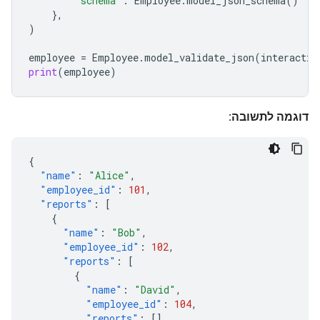
"schema"
:
Employee
.
model_json_schema
()
},
)
employee
=
Employee
.
model_validate_json
(
interactio
print
(
employee
)
דוגמה לתשובה:
{
"name"
:
"Alice"
,
"employee_id"
:
101
,
"reports"
:
[
{
"name"
:
"Bob"
,
"employee_id"
:
102
,
"reports"
:
[
{
"name"
:
"David"
,
"employee_id"
:
104
,
"reports"
:
[]