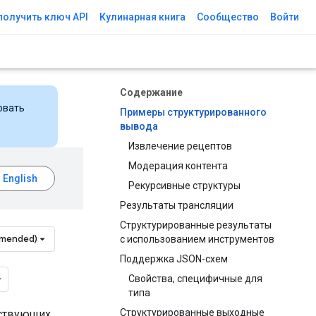
получить ключ API
Кулинарная книга
Сообщество
Войти
Содержание
овать
Примеры структурированного
вывода
Извлечение рецептов
Модерация контента
Рекурсивные структуры
Результаты трансляции
Структурированные результаты
mmended)
с использованием инструментов
Поддержка JSON-схем
Свойства, специфичные для
типа
Структурированные выходные
тствующих