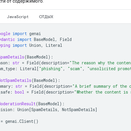
ти от содержимого.
JavaScript
ОТДЫХ
oogle
import
genai
ydantic
import
BaseModel
,
Field
yping
import
Union
,
Literal
SpamDetails
(
BaseModel
):
ason
:
str
=
Field
(
description
=
"The reason why the conten
am_type
:
Literal
[
"phishing"
,
"scam"
,
"unsolicited promo
NotSpamDetails
(
BaseModel
):
mmary
:
str
=
Field
(
description
=
"A brief summary of the 
_safe
:
bool
=
Field
(
description
=
"Whether the content is 
ModerationResult
(
BaseModel
):
cision
:
Union
[
SpamDetails
,
NotSpamDetails
]
=
genai
.
Client
()