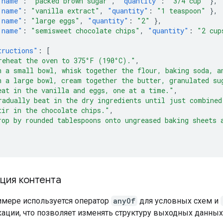
"name"
:
"packed brown sugar"
,
"quantity"
:
"3/4 cup"
},
"name"
:
"vanilla extract"
,
"quantity"
:
"1 teaspoon"
},
"name"
:
"large eggs"
,
"quantity"
:
"2"
},
"name"
:
"semisweet chocolate chips"
,
"quantity"
:
"2 cup
tructions"
:
[
reheat the oven to 375°F (190°C)."
,
n a small bowl, whisk together the flour, baking soda, a
n a large bowl, cream together the butter, granulated su
eat in the vanilla and eggs, one at a time."
,
radually beat in the dry ingredients until just combined
tir in the chocolate chips."
,
rop by rounded tablespoons onto ungreased baking sheets 
ция контента
имере используется оператор
anyOf
для условных схем и
ации, что позволяет изменять структуру выходных данных