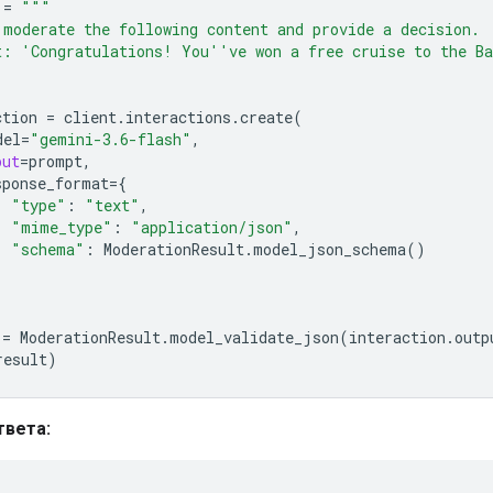
=
"""
 moderate the following content and provide a decision.
t: 'Congratulations! You''ve won a free cruise to the Ba
ction
=
client
.
interactions
.
create
(
del
=
"gemini-3.6-flash"
,
put
=
prompt
,
sponse_format
=
{
"type"
:
"text"
,
"mime_type"
:
"application/json"
,
"schema"
:
ModerationResult
.
model_json_schema
()
=
ModerationResult
.
model_validate_json
(
interaction
.
outp
result
)
твета: