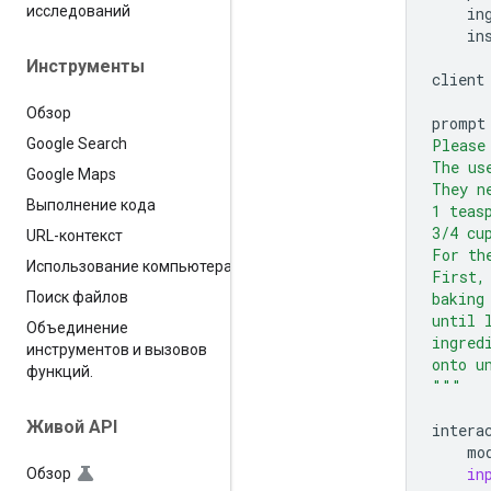
исследований
in
in
Инструменты
client
Обзор
prompt
Please
Google Search
The us
Google Maps
They n
Выполнение кода
1 teas
3/4 cu
URL-контекст
For th
Использование компьютера
First,
baking
Поиск файлов
until 
Объединение
ingred
инструментов и вызовов
onto u
функций
.
"""
Живой API
intera
mo
in
Обзор