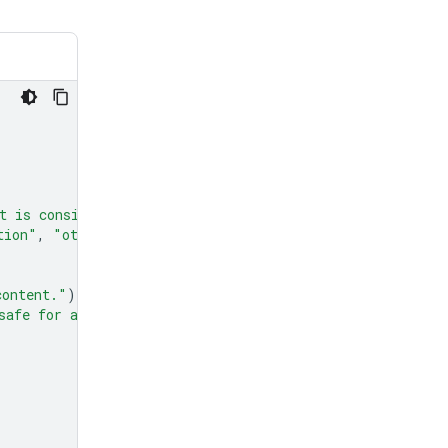
t is considered spam."
)
tion"
,
"other"
]
=
Field
(
description
=
"The type of spam."
content."
)
safe for all audiences."
)