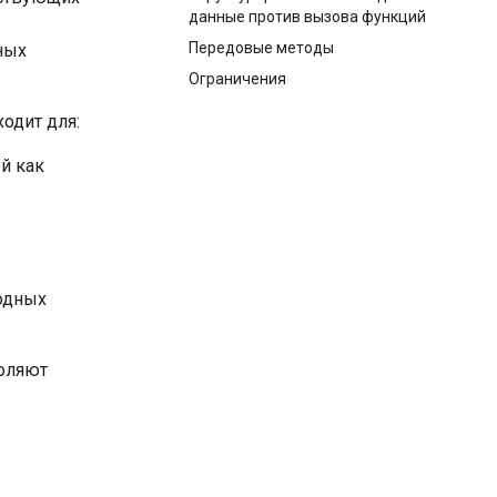
данные против вызова функций
Передовые методы
ных
Ограничения
одит для:
й как
одных
воляют