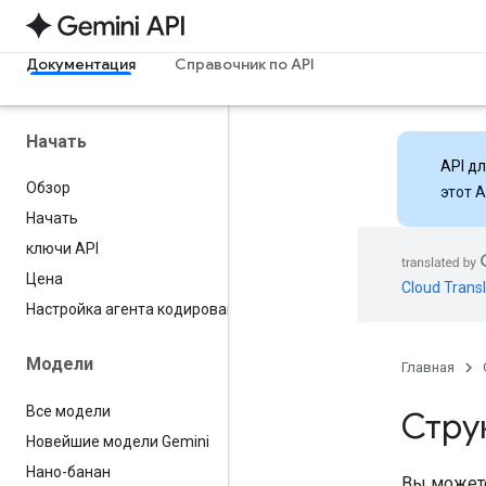
Документация
Справочник по API
Начать
API д
Обзор
этот 
Начать
ключи API
Цена
Cloud Transl
Настройка агента кодирования
Модели
Главная
Все модели
Стру
Новейшие модели Gemini
Нано-банан
Вы можете