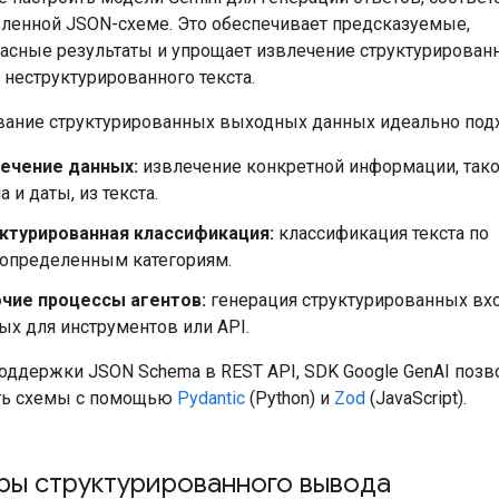
ленной JSON-схеме. Это обеспечивает предсказуемые,
асные результаты и упрощает извлечение структурирован
 неструктурированного текста.
ание структурированных выходных данных идеально подх
ечение данных:
извлечение конкретной информации, тако
 и даты, из текста.
ктурированная классификация:
классификация текста по
определенным категориям.
чие процессы агентов:
генерация структурированных вх
ых для инструментов или API.
ддержки JSON Schema в REST API, SDK Google GenAI поз
ть схемы с помощью
Pydantic
(Python) и
Zod
(JavaScript).
ы структурированного вывода