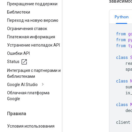
зависимос
Прекращение поддержки
Библиотеки
Python
Переход на новую версию
Ограничения ставок
from
g
Платежная информация
from
p
Устранение неполадок API
from
t
Ошибки API
class
Status
re
sp
Интеграция с партнерами и
библиотеками
class
Google AI Studio
su
is
Облачная платформа
Google
class
de
Правила
client
Условия использования