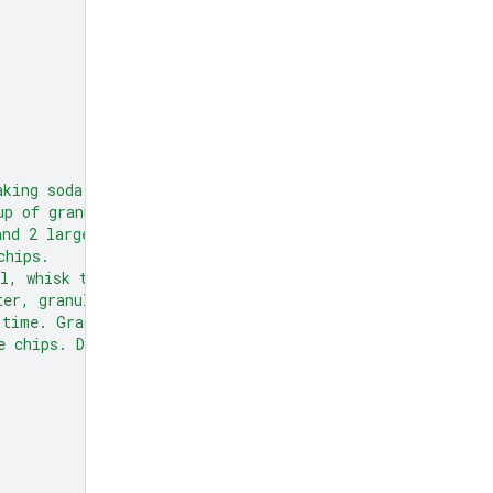
aking soda,
up of granulated sugar,
and 2 large eggs.
chips.
l, whisk together the flour,
ter, granulated sugar, and brown sugar
 time. Gradually beat in the dry
e chips. Drop by rounded tablespoons