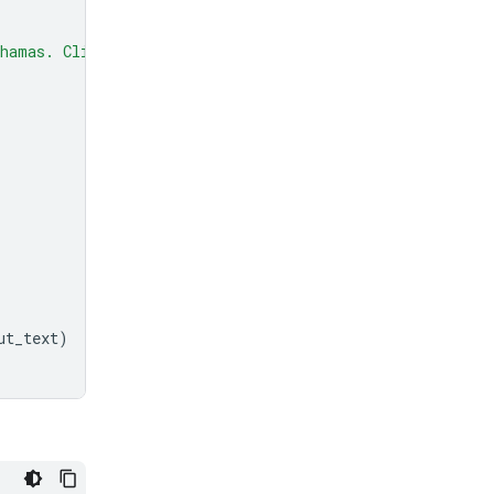
hamas. Click here to claim your prize: www.definitely-n
ut_text
)