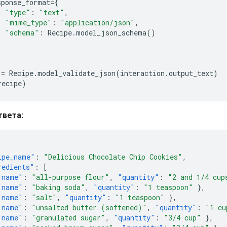
sponse_format
=
{
"type"
:
"text"
,
"mime_type"
:
"application/json"
,
"schema"
:
Recipe
.
model_json_schema
()
=
Recipe
.
model_validate_json
(
interaction
.
output_text
)
recipe
)
твета:
ipe_name"
:
"Delicious Chocolate Chip Cookies"
,
redients"
:
[
"name"
:
"all-purpose flour"
,
"quantity"
:
"2 and 1/4 cup
"name"
:
"baking soda"
,
"quantity"
:
"1 teaspoon"
},
"name"
:
"salt"
,
"quantity"
:
"1 teaspoon"
},
"name"
:
"unsalted butter (softened)"
,
"quantity"
:
"1 cu
"name"
:
"granulated sugar"
,
"quantity"
:
"3/4 cup"
},