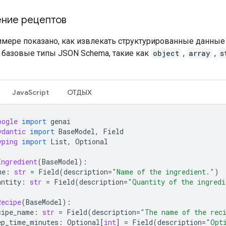
ние рецептов
имере показано, как извлекать структурированные данные 
 базовые типы JSON Schema, такие как
object
,
array
,
s
JavaScript
ОТДЫХ
oogle
import
genai
ydantic
import
BaseModel
,
Field
yping
import
List
,
Optional
Ingredient
(
BaseModel
):
me
:
str
=
Field
(
description
=
"Name of the ingredient."
)
antity
:
str
=
Field
(
description
=
"Quantity of the ingredi
Recipe
(
BaseModel
):
cipe_name
:
str
=
Field
(
description
=
"The name of the rec
ep_time_minutes
:
Optional
[
int
]
=
Field
(
description
=
"Opt