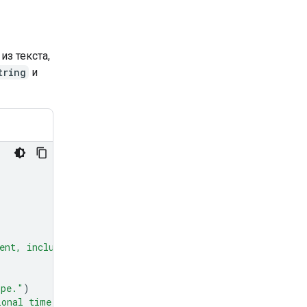
из текста,
tring
и
ent, including units."
)
ipe."
)
ional time in minutes to prepare the recipe."
)