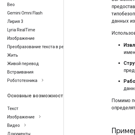
Вео
предостав
Gemini Omni Flash
типобезоп
данных из
Лирия 3
Lyria Real
Time
Использов
Изображение
Извл
Преобразование текста в речь
имена
Жить
Стру
Живой перевод
пред
Встраивания
Робототехника
Рабо
данн
Основные возможности
Помимо по
определя
Текст
Изображение
Видео
Пример
Документы