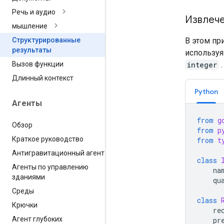
Речь и аудио
Извлече
мышление
В этом пр
Структурированные
результаты
используя
integer
.
Вызов функции
Длинный контекст
Python
Агенты
from
g
Обзор
from
p
Краткое руководство
from
t
Антигравитационный агент
class
Агенты по управлению
na
зданиями
qu
Среды
class
Крючки
re
Агент глубоких
pr