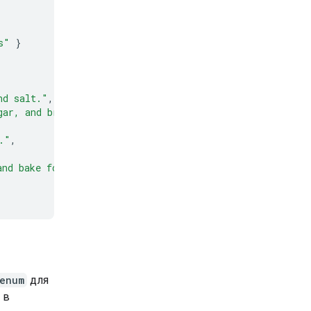
s"
}
nd salt."
,
gar, and brown sugar until light and fluffy."
,
."
,
and bake for 9 to 11 minutes."
enum
для
 в