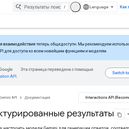
/
Как 
ля взаимодействия
теперь общедоступн. Мы рекомендуем использ
API для доступа ко всем новейшим функциям и моделям.
Эта страница переведена с помощью
ation API
.
Interactions API (Reco
Gemini API
Документация
ктурированные результаты
 настроить модели Gemini для генерации ответов, соотве