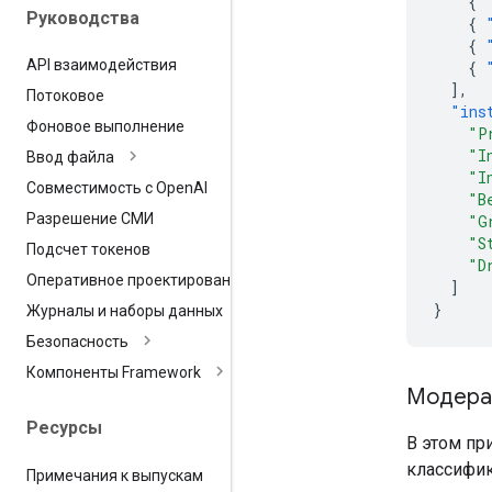
{
Руководства
{
{
API взаимодействия
{
],
Потоковое
"ins
Фоновое выполнение
"P
"I
Ввод файла
"I
Совместимость с Open
AI
"B
Разрешение СМИ
"G
"S
Подсчет токенов
"D
Оперативное проектирование
]
}
Журналы и наборы данных
Безопасность
Компоненты Framework
Модера
Ресурсы
В этом пр
классифик
Примечания к выпускам