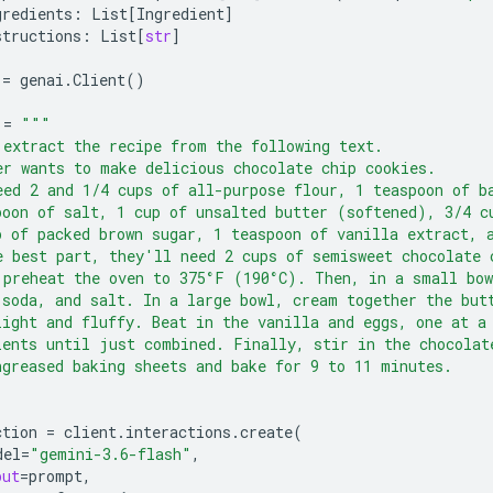
gredients
:
List
[
Ingredient
]
structions
:
List
[
str
]
=
genai
.
Client
()
=
"""
 extract the recipe from the following text.
er wants to make delicious chocolate chip cookies.
eed 2 and 1/4 cups of all-purpose flour, 1 teaspoon of b
poon of salt, 1 cup of unsalted butter (softened), 3/4 c
p of packed brown sugar, 1 teaspoon of vanilla extract, 
e best part, they'll need 2 cups of semisweet chocolate 
 preheat the oven to 375°F (190°C). Then, in a small bow
 soda, and salt. In a large bowl, cream together the but
light and fluffy. Beat in the vanilla and eggs, one at a
ients until just combined. Finally, stir in the chocolat
ngreased baking sheets and bake for 9 to 11 minutes.
ction
=
client
.
interactions
.
create
(
del
=
"gemini-3.6-flash"
,
put
=
prompt
,