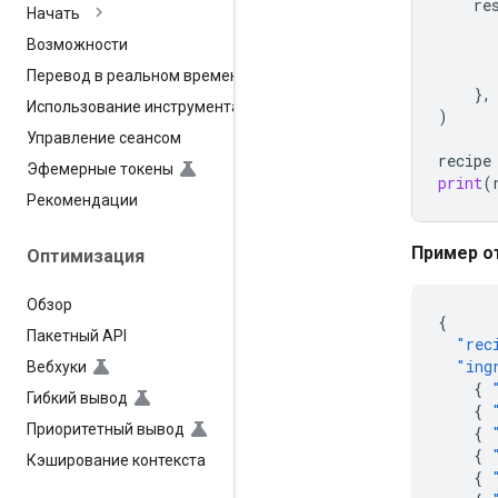
re
Начать
Возможности
Перевод в реальном времени
},
Использование инструмента
)
Управление сеансом
recipe
Эфемерные токены
print
(
Рекомендации
Пример о
Оптимизация
Обзор
{
Пакетный API
"rec
"ing
Вебхуки
{
Гибкий вывод
{
Приоритетный вывод
{
{
Кэширование контекста
{