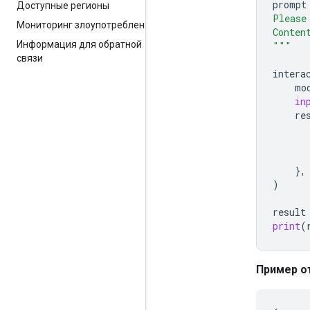
prompt
Доступные регионы
Please
Мониторинг злоупотреблений
Conten
Информация для обратной
"""
связи
intera
mo
in
re
},
)
result
print
(
Пример о