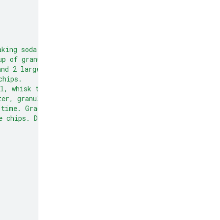
aking soda,
up of granulated sugar,
and 2 large eggs.
chips.
l, whisk together the flour,
ter, granulated sugar, and brown sugar
 time. Gradually beat in the dry
e chips. Drop by rounded tablespoons