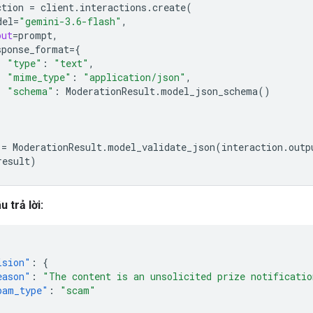
ction
=
client
.
interactions
.
create
(
del
=
"gemini-3.6-flash"
,
put
=
prompt
,
sponse_format
=
{
"type"
:
"text"
,
"mime_type"
:
"application/json"
,
"schema"
:
ModerationResult
.
model_json_schema
()
=
ModerationResult
.
model_validate_json
(
interaction
.
outp
result
)
u trả lời:
ision"
:
{
eason"
:
"The content is an unsolicited prize notificatio
pam_type"
:
"scam"