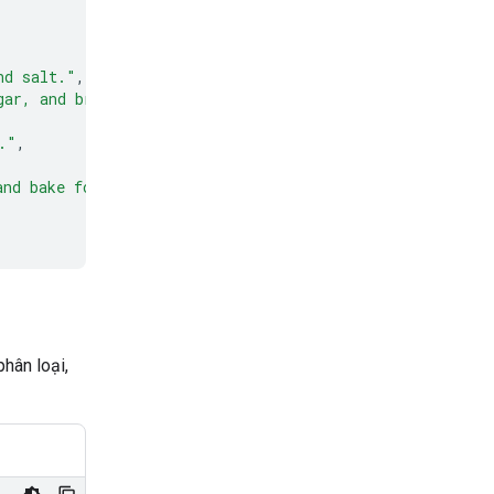
nd salt."
,
gar, and brown sugar until light and fluffy."
,
."
,
and bake for 9 to 11 minutes."
hân loại,