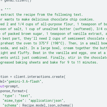
=
genai
.
Client
()
=
"""
 extract the recipe from the following text.
er wants to make delicious chocolate chip cookies.
eed 2 and 1/4 cups of all-purpose flour, 1 teaspoon of b
poon of salt, 1 cup of unsalted butter (softened), 3/4 c
p of packed brown sugar, 1 teaspoon of vanilla extract, 
e best part, they'll need 2 cups of semisweet chocolate 
 preheat the oven to 375°F (190°C). Then, in a small bow
 soda, and salt. In a large bowl, cream together the but
light and fluffy. Beat in the vanilla and eggs, one at a
ients until just combined. Finally, stir in the chocolat
ngreased baking sheets and bake for 9 to 11 minutes.
ction
=
client
.
interactions
.
create
(
del
=
"gemini-3.6-flash"
,
put
=
prompt
,
sponse_format
=
{
"type"
:
"text"
,
"mime_type"
:
"application/json"
,
"schema"
:
Recipe
.
model_json_schema
()