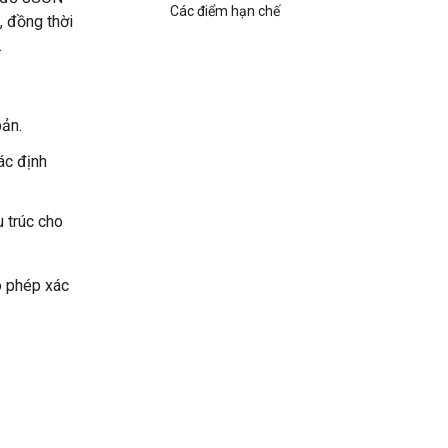
Các điểm hạn chế
, đồng thời
.
bản.
ác định
 trúc cho
o phép xác