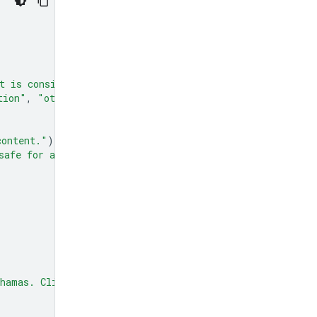
t is considered spam."
)
tion"
,
"other"
]
=
Field
(
description
=
"The type of spam."
content."
)
safe for all audiences."
)
hamas. Click here to claim your prize: www.definitely-n