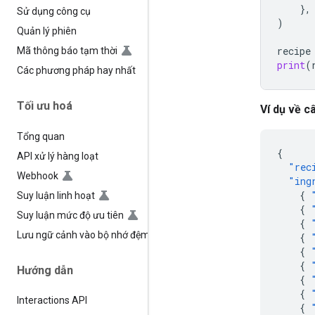
},
Sử dụng công cụ
)
Quản lý phiên
recipe
Mã thông báo tạm thời
print
(
Các phương pháp hay nhất
Tối ưu hoá
Ví dụ về câ
Tổng quan
{
API xử lý hàng loạt
"rec
Webhook
"ing
{
Suy luận linh hoạt
{
Suy luận mức độ ưu tiên
{
Lưu ngữ cảnh vào bộ nhớ đệm
{
{
{
Hướng dẫn
{
{
Interactions API
{