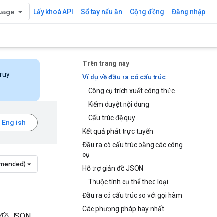
Lấy khoá API
Sổ tay nấu ăn
Cộng đồng
Đăng nhập
Trên trang này
truy
Ví dụ về đầu ra có cấu trúc
Công cụ trích xuất công thức
Kiểm duyệt nội dung
Cấu trúc đệ quy
Kết quả phát trực tuyến
Đầu ra có cấu trúc bằng các công
cụ
mmended)
Hỗ trợ giản đồ JSON
Thuộc tính cụ thể theo loại
Đầu ra có cấu trúc so với gọi hàm
Các phương pháp hay nhất
n đồ JSON