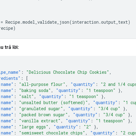
=
Recipe
.
model_validate_json
(
interaction
.
output_text
)
recipe
)
u trả lời:
ipe_name"
:
"Delicious Chocolate Chip Cookies"
,
redients"
:
[
"name"
:
"all-purpose flour"
,
"quantity"
:
"2 and 1/4 cup
"name"
:
"baking soda"
,
"quantity"
:
"1 teaspoon"
},
"name"
:
"salt"
,
"quantity"
:
"1 teaspoon"
},
"name"
:
"unsalted butter (softened)"
,
"quantity"
:
"1 cu
"name"
:
"granulated sugar"
,
"quantity"
:
"3/4 cup"
},
"name"
:
"packed brown sugar"
,
"quantity"
:
"3/4 cup"
},
"name"
:
"vanilla extract"
,
"quantity"
:
"1 teaspoon"
},
"name"
:
"large eggs"
,
"quantity"
:
"2"
},
"name"
:
"semisweet chocolate chips"
,
"quantity"
:
"2 cup