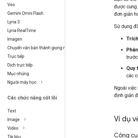
Veo
được cung 
Gemini Omni Flash
đơn giản ho
Lyria 3
Sử dụng đầu
Lyria Real
Time
Trích
Imagen
Chuyển văn bản thành giọng nói
Phân 
Trực tiếp
trước
Dịch trực tiếp
Quy t
Mục nhúng
các c
Người máy học
Ngoài việc
định giản 
Các chức năng cốt lõi
Text
Ví dụ v
Image
Video
Công cụ 
Tài liệu