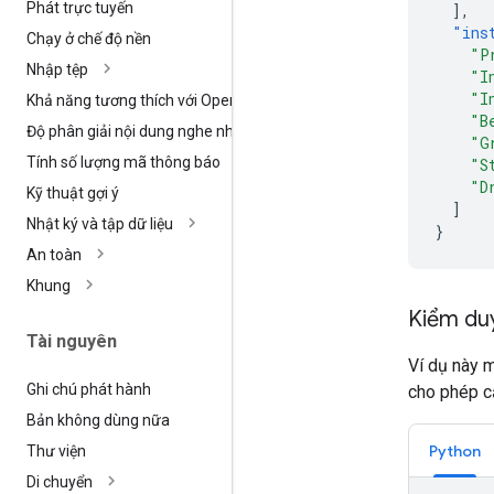
Phát trực tuyến
],
"ins
Chạy ở chế độ nền
"P
Nhập tệp
"I
"I
Khả năng tương thích với Open
AI
"B
Độ phân giải nội dung nghe nhìn
"G
Tính số lượng mã thông báo
"S
"D
Kỹ thuật gợi ý
]
Nhật ký và tập dữ liệu
}
An toàn
Khung
Kiểm du
Tài nguyên
Ví dụ này 
Ghi chú phát hành
cho phép cấ
Bản không dùng nữa
Python
Thư viện
Di chuyển