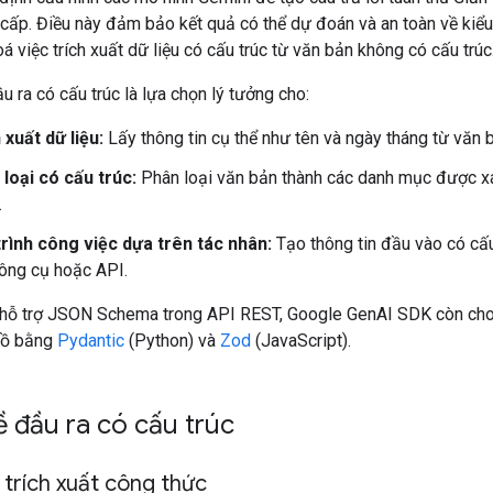
cấp. Điều này đảm bảo kết quả có thể dự đoán và an toàn về kiểu
á việc trích xuất dữ liệu có cấu trúc từ văn bản không có cấu trúc
 ra có cấu trúc là lựa chọn lý tưởng cho:
 xuất dữ liệu:
Lấy thông tin cụ thể như tên và ngày tháng từ văn 
loại có cấu trúc:
Phân loại văn bản thành các danh mục được x
.
rình công việc dựa trên tác nhân:
Tạo thông tin đầu vào có cấu
ông cụ hoặc API.
 hỗ trợ JSON Schema trong API REST, Google GenAI SDK còn ch
đồ bằng
Pydantic
(Python) và
Zod
(JavaScript).
ề đầu ra có cấu trúc
trích xuất công thức