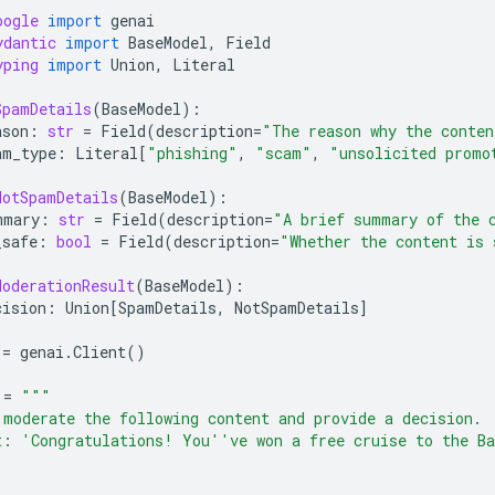
oogle
import
genai
ydantic
import
BaseModel
,
Field
yping
import
Union
,
Literal
SpamDetails
(
BaseModel
):
ason
:
str
=
Field
(
description
=
"The reason why the conten
am_type
:
Literal
[
"phishing"
,
"scam"
,
"unsolicited promo
NotSpamDetails
(
BaseModel
):
mmary
:
str
=
Field
(
description
=
"A brief summary of the 
_safe
:
bool
=
Field
(
description
=
"Whether the content is 
ModerationResult
(
BaseModel
):
cision
:
Union
[
SpamDetails
,
NotSpamDetails
]
=
genai
.
Client
()
=
"""
 moderate the following content and provide a decision.
t: 'Congratulations! You''ve won a free cruise to the Ba