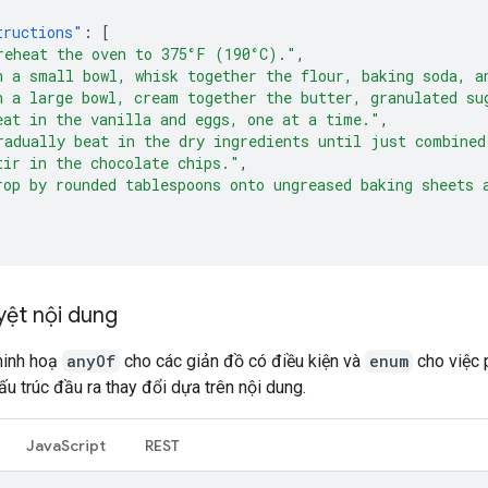
tructions"
:
[
reheat the oven to 375°F (190°C)."
,
n a small bowl, whisk together the flour, baking soda, a
n a large bowl, cream together the butter, granulated su
eat in the vanilla and eggs, one at a time."
,
radually beat in the dry ingredients until just combined
tir in the chocolate chips."
,
rop by rounded tablespoons onto ungreased baking sheets 
yệt nội dung
minh hoạ
anyOf
cho các giản đồ có điều kiện và
enum
cho việc p
u trúc đầu ra thay đổi dựa trên nội dung.
JavaScript
REST