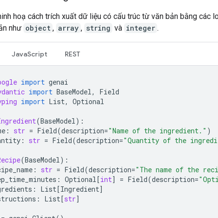
inh hoạ cách trích xuất dữ liệu có cấu trúc từ văn bản bằng các l
ản như
object
,
array
,
string
và
integer
.
JavaScript
REST
oogle
import
genai
ydantic
import
BaseModel
,
Field
yping
import
List
,
Optional
Ingredient
(
BaseModel
):
me
:
str
=
Field
(
description
=
"Name of the ingredient."
)
antity
:
str
=
Field
(
description
=
"Quantity of the ingredi
Recipe
(
BaseModel
):
cipe_name
:
str
=
Field
(
description
=
"The name of the rec
ep_time_minutes
:
Optional
[
int
]
=
Field
(
description
=
"Opt
gredients
:
List
[
Ingredient
]
structions
:
List
[
str
]