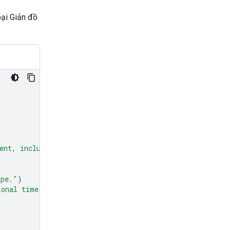
oại Giản đồ
ent, including units."
)
ipe."
)
ional time in minutes to prepare the recipe."
)