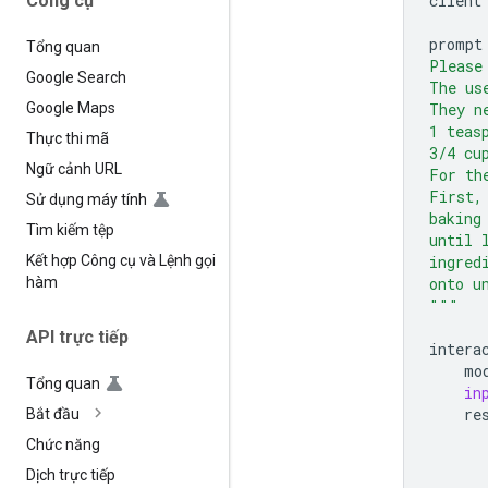
Công cụ
client
prompt
Tổng quan
Please
Google Search
The us
They n
Google Maps
1 teas
Thực thi mã
3/4 cu
Ngữ cảnh URL
For th
First,
Sử dụng máy tính
baking
Tìm kiếm tệp
until 
ingred
Kết hợp Công cụ và Lệnh gọi
onto u
hàm
"""
API trực tiếp
intera
mo
Tổng quan
in
re
Bắt đầu
Chức năng
Dịch trực tiếp