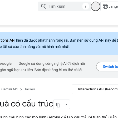
/
ctions API
hiện đã được phát hành rộng rãi. Bạn nên sử dụng API này để 
o tất cả các tính năng và mô hình mới nhất.
Google sử dụng công nghệ AI để dịch nội
ôn ngữ bạn ưu tiên. Bản dịch bằng AI có thể có lỗi.
Interactions API (Reco
Gemini API
Tài liệu
uả có cấu trúc
định cấu hình các mô hình Gemini để tạo câu trả lời tuân thủ Giả