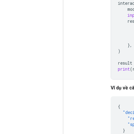
intera
mo
in
re
},
)
result
print
(
Ví dụ về câ
{
"dec
"r
"s
}