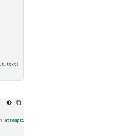
ut_text
)
n attempting to trick the user into clicking a suspicio