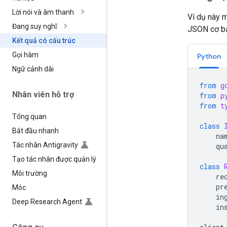
Lời nói và âm thanh
Ví dụ này m
Đang suy nghĩ
JSON cơ b
Kết quả có cấu trúc
Gọi hàm
Python
Ngữ cảnh dài
from
g
Nhân viên hỗ trợ
from
p
from
t
Tổng quan
class
Bắt đầu nhanh
na
Tác nhân Antigravity
qu
Tạo tác nhân được quản lý
class
Môi trường
re
pr
Móc
in
Deep Research Agent
in