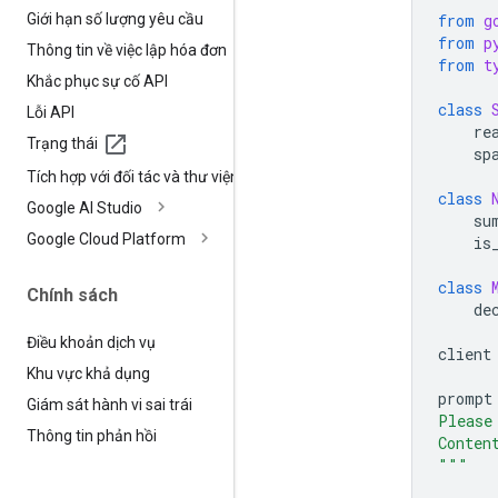
Giới hạn số lượng yêu cầu
from
g
from
p
Thông tin về việc lập hóa đơn
from
t
Khắc phục sự cố API
class
Lỗi API
re
Trạng thái
sp
Tích hợp với đối tác và thư viện
class
Google AI Studio
su
Google Cloud Platform
is
class
Chính sách
de
Điều khoản dịch vụ
client
Khu vực khả dụng
prompt
Giám sát hành vi sai trái
Please
Thông tin phản hồi
Conten
"""