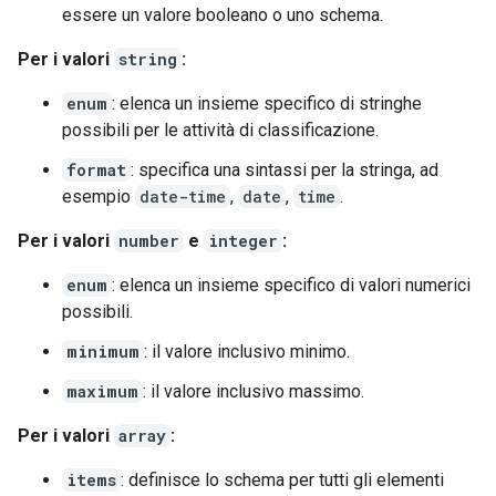
essere un valore booleano o uno schema.
Per i valori
string
:
enum
: elenca un insieme specifico di stringhe
possibili per le attività di classificazione.
format
: specifica una sintassi per la stringa, ad
esempio
date-time
,
date
,
time
.
Per i valori
number
e
integer
:
enum
: elenca un insieme specifico di valori numerici
possibili.
minimum
: il valore inclusivo minimo.
maximum
: il valore inclusivo massimo.
Per i valori
array
:
items
: definisce lo schema per tutti gli elementi