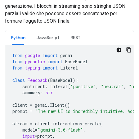
generazione. I blocchi in streaming sono stringhe JSON
parziali valide che possono essere concatenate per
formare l'oggetto JSON finale.
Python
JavaScript
REST
from
google
import
genai
from
pydantic
import
BaseModel
from
typing
import
Literal
class
Feedback
(
BaseModel
):
sentiment
:
Literal
[
"positive"
,
"neutral"
,
"neg
summary
:
str
client
=
genai
.
Client
()
prompt
=
"The new UI is incredibly intuitive. Add 
stream
=
client
.
interactions
.
create
(
model
=
"gemini-3.6-flash"
,
input
=
prompt
,