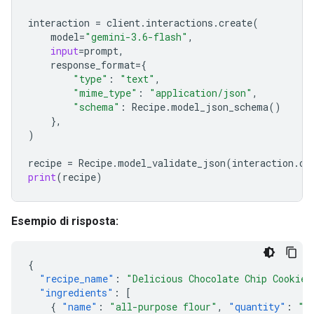
interaction
=
client
.
interactions
.
create
(
model
=
"gemini-3.6-flash"
,
input
=
prompt
,
response_format
=
{
"type"
:
"text"
,
"mime_type"
:
"application/json"
,
"schema"
:
Recipe
.
model_json_schema
()
},
)
recipe
=
Recipe
.
model_validate_json
(
interaction
.
ou
print
(
recipe
)
Esempio di risposta:
{
"recipe_name"
:
"Delicious Chocolate Chip Cookies
"ingredients"
:
[
{
"name"
:
"all-purpose flour"
,
"quantity"
:
"2