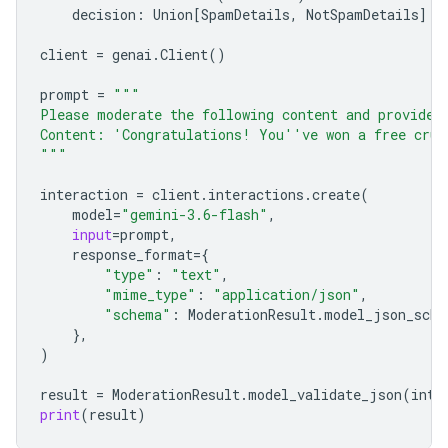
decision
:
Union
[
SpamDetails
,
NotSpamDetails
]
client
=
genai
.
Client
()
prompt
=
"""
Please moderate the following content and provide 
Content: 'Congratulations! You''ve won a free crui
"""
interaction
=
client
.
interactions
.
create
(
model
=
"gemini-3.6-flash"
,
input
=
prompt
,
response_format
=
{
"type"
:
"text"
,
"mime_type"
:
"application/json"
,
"schema"
:
ModerationResult
.
model_json_sche
},
)
result
=
ModerationResult
.
model_validate_json
(
inte
print
(
result
)