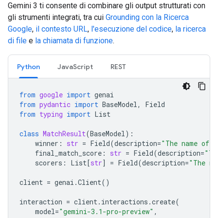
Gemini 3 ti consente di combinare gli output strutturati con
gli strumenti integrati, tra cui
Grounding con la Ricerca
Google
,
il contesto URL
,
l'esecuzione del codice
,
la ricerca
di file
e
la chiamata di funzione
.
Python
JavaScript
REST
from
google
import
genai
from
pydantic
import
BaseModel
,
Field
from
typing
import
List
class
MatchResult
(
BaseModel
):
winner
:
str
=
Field
(
description
=
"The name of t
final_match_score
:
str
=
Field
(
description
=
"Th
scorers
:
List
[
str
]
=
Field
(
description
=
"The na
client
=
genai
.
Client
()
interaction
=
client
.
interactions
.
create
(
model
=
"gemini-3.1-pro-preview"
,