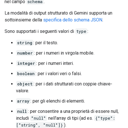
nel campo
schema
.
La modalità di output strutturato di Gemini supporta un
sottoinsieme della
specifica dello schema JSON
.
Sono supportati i seguenti valori di
type
:
string
: per il testo.
number
: per i numeri in virgola mobile.
integer
: per i numeri interi.
boolean
: per i valori veri o falsi.
object
: per i dati strutturati con coppie chiave-
valore.
array
: per gli elenchi di elementi.
null
: per consentire a una proprietà di essere null,
includi
"null"
nell'array di tipi (ad es.
{"type":
["string", "null"]}
).