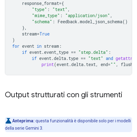
response_format
=
{
"type"
:
"text"
,
"mime_type"
:
"application/json"
,
"schema"
:
Feedback
.
model_json_schema
()
},
stream
=
True
)
for
event
in
stream
:
if
event
.
event_type
==
"step.delta"
:
if
event
.
delta
.
type
==
"text"
and
getattr
(
print
(
event
.
delta
.
text
,
end
=
""
,
flush
=
Output strutturati con gli strumenti
Anteprima:
questa funzionalità è disponibile solo per i modelli
della serie Gemini 3.