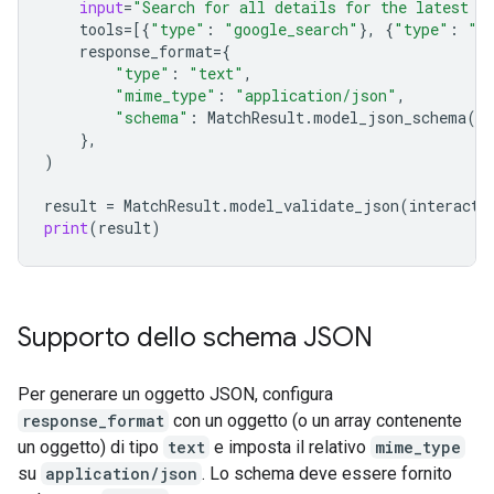
input
=
"Search for all details for the latest E
tools
=
[{
"type"
:
"google_search"
},
{
"type"
:
"u
response_format
=
{
"type"
:
"text"
,
"mime_type"
:
"application/json"
,
"schema"
:
MatchResult
.
model_json_schema
()
},
)
result
=
MatchResult
.
model_validate_json
(
interacti
print
(
result
)
Supporto dello schema JSON
Per generare un oggetto JSON, configura
response_format
con un oggetto (o un array contenente
un oggetto) di tipo
text
e imposta il relativo
mime_type
su
application/json
. Lo schema deve essere fornito