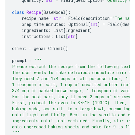
quantity
:
str
=
Field
(
description
=
"Quantity of
class
Recipe
(
BaseModel
):
recipe_name
:
str
=
Field
(
description
=
"The name
prep_time_minutes
:
Optional
[
int
]
=
Field
(
descr
ingredients
:
List
[
Ingredient
]
instructions
:
List
[
str
]
client
=
genai
.
Client
()
prompt
=
"""
Please extract the recipe from the following text.
The user wants to make delicious chocolate chip co
They need 2 and 1/4 cups of all-purpose flour, 1 t
1 teaspoon of salt, 1 cup of unsalted butter (soft
3/4 cup of packed brown sugar, 1 teaspoon of vanill
For the best part, they'll need 2 cups of semiswee
First, preheat the oven to 375°F (190°C). Then, in
baking soda, and salt. In a large bowl, cream toge
until light and fluffy. Beat in the vanilla and eg
ingredients until just combined. Finally, stir in 
onto ungreased baking sheets and bake for 9 to 11 
"""