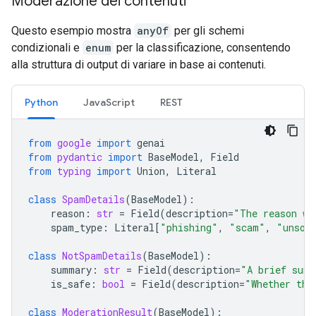
Moderazione dei contenuti
Questo esempio mostra
anyOf
per gli schemi
condizionali e
enum
per la classificazione, consentendo
alla struttura di output di variare in base ai contenuti.
Python
JavaScript
REST
from
google
import
genai
from
pydantic
import
BaseModel
,
Field
from
typing
import
Union
,
Literal
class
SpamDetails
(
BaseModel
):
reason
:
str
=
Field
(
description
=
"The reason wh
spam_type
:
Literal
[
"phishing"
,
"scam"
,
"unsol
class
NotSpamDetails
(
BaseModel
):
summary
:
str
=
Field
(
description
=
"A brief summ
is_safe
:
bool
=
Field
(
description
=
"Whether the
class
ModerationResult
(
BaseModel
):