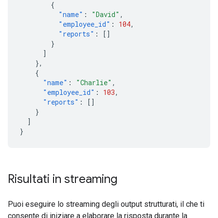
{
"name"
:
"David"
,
"employee_id"
:
104
,
"reports"
:
[]
}
]
},
{
"name"
:
"Charlie"
,
"employee_id"
:
103
,
"reports"
:
[]
}
]
}
Risultati in streaming
Puoi eseguire lo streaming degli output strutturati, il che ti
consente di iniziare a elaborare la risposta durante la