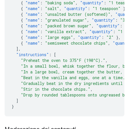
{
"name"
:
"baking soda"
,
"quantity"
:
"1 teasp
{
"name"
:
"salt"
,
"quantity"
:
"1 teaspoon"
},
{
"name"
:
"unsalted butter (softened)"
,
"quan
{
"name"
:
"granulated sugar"
,
"quantity"
:
"3/
{
"name"
:
"packed brown sugar"
,
"quantity"
:
"
{
"name"
:
"vanilla extract"
,
"quantity"
:
"1 t
{
"name"
:
"large eggs"
,
"quantity"
:
"2"
},
{
"name"
:
"semisweet chocolate chips"
,
"quant
],
"instructions"
:
[
"Preheat the oven to 375°F (190°C)."
,
"In a small bowl, whisk together the flour, ba
"In a large bowl, cream together the butter, g
"Beat in the vanilla and eggs, one at a time."
"Gradually beat in the dry ingredients until j
"Stir in the chocolate chips."
,
"Drop by rounded tablespoons onto ungreased ba
]
}