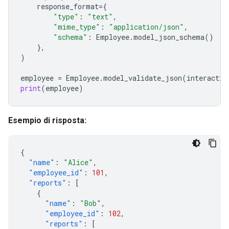
response_format
=
{
"type"
:
"text"
,
"mime_type"
:
"application/json"
,
"schema"
:
Employee
.
model_json_schema
()
},
)
employee
=
Employee
.
model_validate_json
(
interactio
print
(
employee
)
Esempio di risposta:
{
"name"
:
"Alice"
,
"employee_id"
:
101
,
"reports"
:
[
{
"name"
:
"Bob"
,
"employee_id"
:
102
,
"reports"
:
[