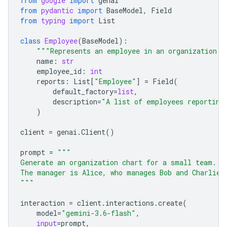
from
google
import
genai
from
pydantic
import
BaseModel
,
Field
from
typing
import
List
class
Employee
(
BaseModel
):
"""Represents an employee in an organization."
name
:
str
employee_id
:
int
reports
:
List
[
"Employee"
]
=
Field
(
default_factory
=
list
,
description
=
"A list of employees reporting
)
client
=
genai
.
Client
()
prompt
=
"""
Generate an organization chart for a small team.
The manager is Alice, who manages Bob and Charlie.
"""
interaction
=
client
.
interactions
.
create
(
model
=
"gemini-3.6-flash"
,
input
=
prompt
,