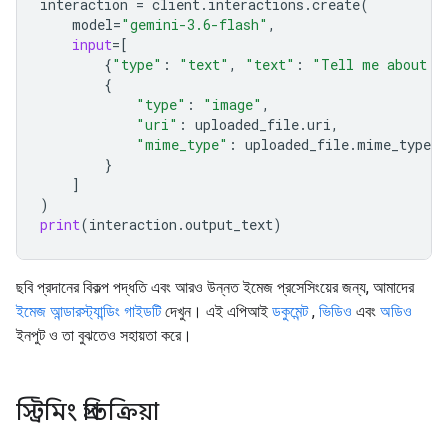
interaction
=
client
.
interactions
.
create
(
model
=
"gemini-3.6-flash"
,
input
=
[
{
"type"
:
"text"
,
"text"
:
"Tell me about t
{
"type"
:
"image"
,
"uri"
:
uploaded_file
.
uri
,
"mime_type"
:
uploaded_file
.
mime_type
}
]
)
print
(
interaction
.
output_text
)
ছবি প্রদানের বিকল্প পদ্ধতি এবং আরও উন্নত ইমেজ প্রসেসিংয়ের জন্য, আমাদের
ইমেজ আন্ডারস্ট্যান্ডিং গাইডটি
দেখুন। এই এপিআই
ডকুমেন্ট
,
ভিডিও
এবং
অডিও
ইনপুট ও তা বুঝতেও সহায়তা করে।
স্ট্রিমিং প্রতিক্রিয়া