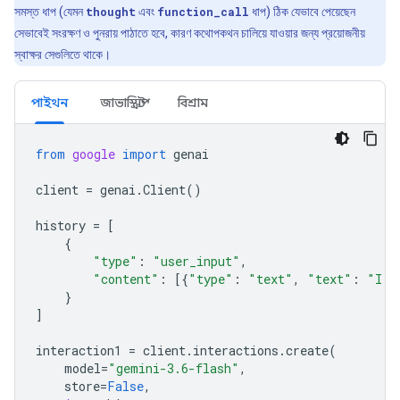
সমস্ত ধাপ (যেমন
thought
এবং
function_call
ধাপ) ঠিক যেভাবে পেয়েছেন
সেভাবেই সংরক্ষণ ও পুনরায় পাঠাতে হবে, কারণ কথোপকথন চালিয়ে যাওয়ার জন্য প্রয়োজনীয়
স্বাক্ষর সেগুলিতে থাকে।
পাইথন
জাভাস্ক্রিপ্ট
বিশ্রাম
from
google
import
genai
client
=
genai
.
Client
()
history
=
[
{
"type"
:
"user_input"
,
"content"
:
[{
"type"
:
"text"
,
"text"
:
"I h
}
]
interaction1
=
client
.
interactions
.
create
(
model
=
"gemini-3.6-flash"
,
store
=
False
,