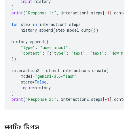
input
=
history
)
print
(
"Response 1:"
,
interaction1
.
steps
[
-
1
]
.
conten
for
step
in
interaction1
.
steps
:
history
.
append
(
step
.
model_dump
())
history
.
append
({
"type"
:
"user_input"
,
"content"
:
[{
"type"
:
"text"
,
"text"
:
"How man
})
interaction2
=
client
.
interactions
.
create
(
model
=
"gemini-3.6-flash"
,
store
=
False
,
input
=
history
)
print
(
"Response 2:"
,
interaction2
.
steps
[
-
1
]
.
conten
প্রম্পটিং টিপস