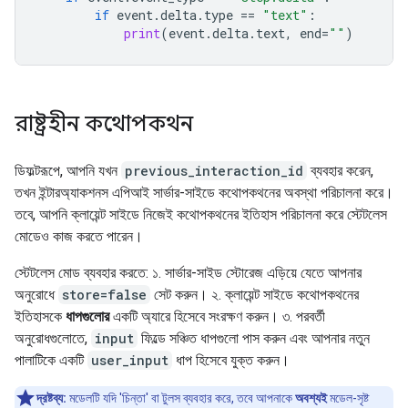
if
event
.
delta
.
type
==
"text"
:
print
(
event
.
delta
.
text
,
end
=
""
)
রাষ্ট্রহীন কথোপকথন
ডিফল্টরূপে, আপনি যখন
previous_interaction_id
ব্যবহার করেন,
তখন ইন্টারঅ্যাকশনস এপিআই সার্ভার-সাইডে কথোপকথনের অবস্থা পরিচালনা করে।
তবে, আপনি ক্লায়েন্ট সাইডে নিজেই কথোপকথনের ইতিহাস পরিচালনা করে স্টেটলেস
মোডেও কাজ করতে পারেন।
স্টেটলেস মোড ব্যবহার করতে: ১. সার্ভার-সাইড স্টোরেজ এড়িয়ে যেতে আপনার
অনুরোধে
store=false
সেট করুন। ২. ক্লায়েন্ট সাইডে কথোপকথনের
ইতিহাসকে
ধাপগুলোর
একটি অ্যারে হিসেবে সংরক্ষণ করুন। ৩. পরবর্তী
অনুরোধগুলোতে,
input
ফিল্ডে সঞ্চিত ধাপগুলো পাস করুন এবং আপনার নতুন
পালাটিকে একটি
user_input
ধাপ হিসেবে যুক্ত করুন।
দ্রষ্টব্য:
মডেলটি যদি 'চিন্তা' বা টুলস ব্যবহার করে, তবে আপনাকে
অবশ্যই
মডেল-সৃষ্ট