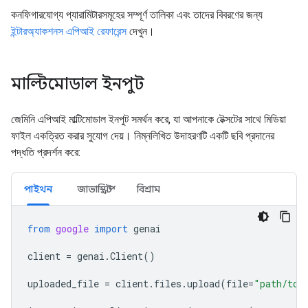
কনফিগারযোগ্য প্যারামিটারসমূহের সম্পূর্ণ তালিকা এবং তাদের বিবরণের জন্য
ইন্টারঅ্যাকশনস এপিআই রেফারেন্স
দেখুন।
মাল্টিমোডাল ইনপুট
জেমিনি এপিআই মাল্টিমোডাল ইনপুট সমর্থন করে, যা আপনাকে টেক্সটের সাথে মিডিয়া
ফাইল একত্রিত করার সুযোগ দেয়। নিম্নলিখিত উদাহরণটি একটি ছবি প্রদানের
পদ্ধতি প্রদর্শন করে:
পাইথন
জাভাস্ক্রিপ্ট
বিশ্রাম
from
google
import
genai
client
=
genai
.
Client
()
uploaded_file
=
client
.
files
.
upload
(
file
=
"path/to/