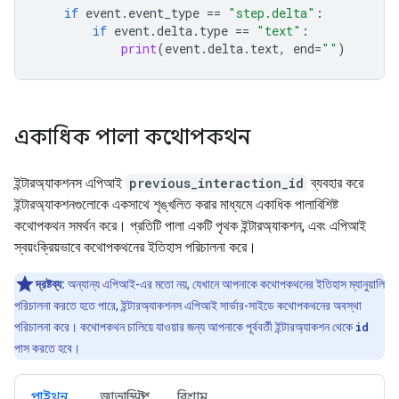
if
event
.
event_type
==
"step.delta"
:
if
event
.
delta
.
type
==
"text"
:
print
(
event
.
delta
.
text
,
end
=
""
)
একাধিক পালা কথোপকথন
ইন্টারঅ্যাকশনস এপিআই
previous_interaction_id
ব্যবহার করে
ইন্টারঅ্যাকশনগুলোকে একসাথে শৃঙ্খলিত করার মাধ্যমে একাধিক পালাবিশিষ্ট
কথোপকথন সমর্থন করে। প্রতিটি পালা একটি পৃথক ইন্টারঅ্যাকশন, এবং এপিআই
স্বয়ংক্রিয়ভাবে কথোপকথনের ইতিহাস পরিচালনা করে।
দ্রষ্টব্য:
অন্যান্য এপিআই-এর মতো নয়, যেখানে আপনাকে কথোপকথনের ইতিহাস ম্যানুয়ালি
পরিচালনা করতে হতে পারে, ইন্টারঅ্যাকশনস এপিআই সার্ভার-সাইডে কথোপকথনের অবস্থা
পরিচালনা করে। কথোপকথন চালিয়ে যাওয়ার জন্য আপনাকে পূর্ববর্তী ইন্টারঅ্যাকশন থেকে
id
পাস করতে হবে।
পাইথন
জাভাস্ক্রিপ্ট
বিশ্রাম