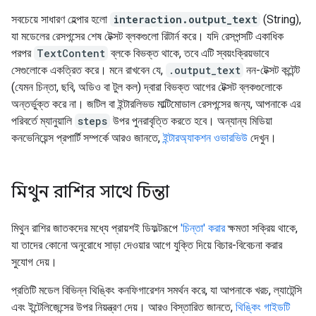
সবচেয়ে সাধারণ হেল্পার হলো
interaction.output_text
(String),
যা মডেলের রেসপন্সের শেষ টেক্সট ব্লকগুলো রিটার্ন করে। যদি রেসপন্সটি একাধিক
পরপর
TextContent
ব্লকে বিভক্ত থাকে, তবে এটি স্বয়ংক্রিয়ভাবে
সেগুলোকে একত্রিত করে। মনে রাখবেন যে,
.output_text
নন-টেক্সট কন্টেন্ট
(যেমন চিন্তা, ছবি, অডিও বা টুল কল) দ্বারা বিভক্ত আগের টেক্সট ব্লকগুলোকে
অন্তর্ভুক্ত করে না। জটিল বা ইন্টারলিভড মাল্টিমোডাল রেসপন্সের জন্য, আপনাকে এর
পরিবর্তে ম্যানুয়ালি
steps
উপর পুনরাবৃত্তি করতে হবে। অন্যান্য মিডিয়া
কনভেনিয়েন্স প্রপার্টি সম্পর্কে আরও জানতে,
ইন্টারঅ্যাকশন ওভারভিউ
দেখুন।
মিথুন রাশির সাথে চিন্তা
মিথুন রাশির জাতকদের মধ্যে প্রায়শই ডিফল্টরূপে
'চিন্তা' করার
ক্ষমতা সক্রিয় থাকে,
যা তাদের কোনো অনুরোধে সাড়া দেওয়ার আগে যুক্তি দিয়ে বিচার-বিবেচনা করার
সুযোগ দেয়।
প্রতিটি মডেল বিভিন্ন থিঙ্কিং কনফিগারেশন সমর্থন করে, যা আপনাকে খরচ, ল্যাটেন্সি
এবং ইন্টেলিজেন্সের উপর নিয়ন্ত্রণ দেয়। আরও বিস্তারিত জানতে,
থিঙ্কিং গাইডটি