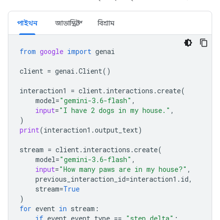
পাইথন
জাভাস্ক্রিপ্ট
বিশ্রাম
from
google
import
genai
client
=
genai
.
Client
()
interaction1
=
client
.
interactions
.
create
(
model
=
"gemini-3.6-flash"
,
input
=
"I have 2 dogs in my house."
,
)
print
(
interaction1
.
output_text
)
stream
=
client
.
interactions
.
create
(
model
=
"gemini-3.6-flash"
,
input
=
"How many paws are in my house?"
,
previous_interaction_id
=
interaction1
.
id
,
stream
=
True
)
for
event
in
stream
:
if
event
.
event_type
==
"step.delta"
: