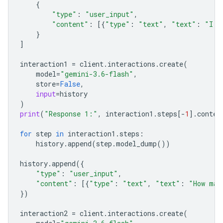
{
"type"
:
"user_input"
,
"content"
:
[{
"type"
:
"text"
,
"text"
:
"I h
}
]
interaction1
=
client
.
interactions
.
create
(
model
=
"gemini-3.6-flash"
,
store
=
False
,
input
=
history
)
print
(
"Response 1:"
,
interaction1
.
steps
[
-
1
]
.
conten
for
step
in
interaction1
.
steps
:
history
.
append
(
step
.
model_dump
())
history
.
append
({
"type"
:
"user_input"
,
"content"
:
[{
"type"
:
"text"
,
"text"
:
"How man
})
interaction2
=
client
.
interactions
.
create
(