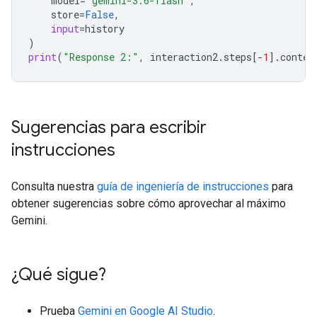
model
=
"gemini-3.6-flash"
,
store
=
False
,
input
=
history
)
print
(
"Response 2:"
,
interaction2
.
steps
[
-
1
]
.
conten
Sugerencias para escribir
instrucciones
Consulta nuestra
guía de ingeniería de instrucciones
para
obtener sugerencias sobre cómo aprovechar al máximo
Gemini.
¿Qué sigue?
Prueba
Gemini en Google AI Studio
.