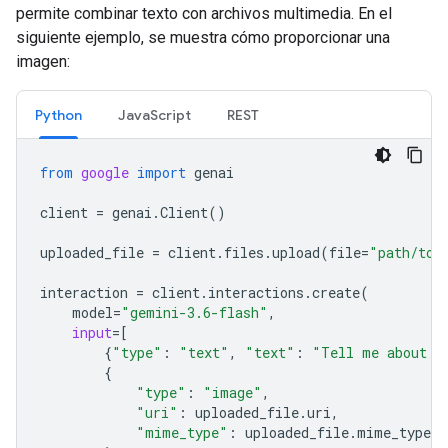
permite combinar texto con archivos multimedia. En el
siguiente ejemplo, se muestra cómo proporcionar una
imagen:
Python
JavaScript
REST
from
google
import
genai
client
=
genai
.
Client
()
uploaded_file
=
client
.
files
.
upload
(
file
=
"path/to/
interaction
=
client
.
interactions
.
create
(
model
=
"gemini-3.6-flash"
,
input
=
[
{
"type"
:
"text"
,
"text"
:
"Tell me about t
{
"type"
:
"image"
,
"uri"
:
uploaded_file
.
uri
,
"mime_type"
:
uploaded_file
.
mime_type