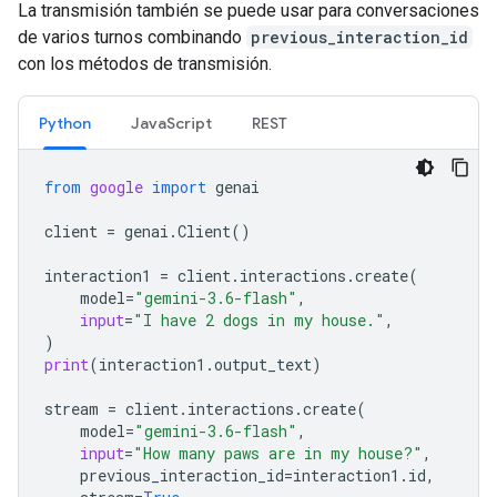
La transmisión también se puede usar para conversaciones
de varios turnos combinando
previous_interaction_id
con los métodos de transmisión.
Python
JavaScript
REST
from
google
import
genai
client
=
genai
.
Client
()
interaction1
=
client
.
interactions
.
create
(
model
=
"gemini-3.6-flash"
,
input
=
"I have 2 dogs in my house."
,
)
print
(
interaction1
.
output_text
)
stream
=
client
.
interactions
.
create
(
model
=
"gemini-3.6-flash"
,
input
=
"How many paws are in my house?"
,
previous_interaction_id
=
interaction1
.
id
,