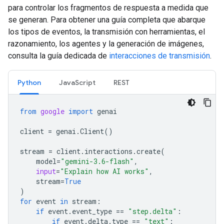
para controlar los fragmentos de respuesta a medida que
se generan. Para obtener una guía completa que abarque
los tipos de eventos, la transmisión con herramientas, el
razonamiento, los agentes y la generación de imágenes,
consulta la guía dedicada de
interacciones de transmisión
.
Python
JavaScript
REST
from
google
import
genai
client
=
genai
.
Client
()
stream
=
client
.
interactions
.
create
(
model
=
"gemini-3.6-flash"
,
input
=
"Explain how AI works"
,
stream
=
True
)
for
event
in
stream
:
if
event
.
event_type
==
"step.delta"
:
if
event
.
delta
.
type
==
"text"
: