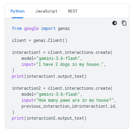
Python
JavaScript
REST
from
google
import
genai
client
=
genai
.
Client
()
interaction1
=
client
.
interactions
.
create
(
model
=
"gemini-3.6-flash"
,
input
=
"I have 2 dogs in my house."
,
)
print
(
interaction1
.
output_text
)
interaction2
=
client
.
interactions
.
create
(
model
=
"gemini-3.6-flash"
,
input
=
"How many paws are in my house?"
,
previous_interaction_id
=
interaction1
.
id
,
)
print
(
interaction2
.
output_text
)