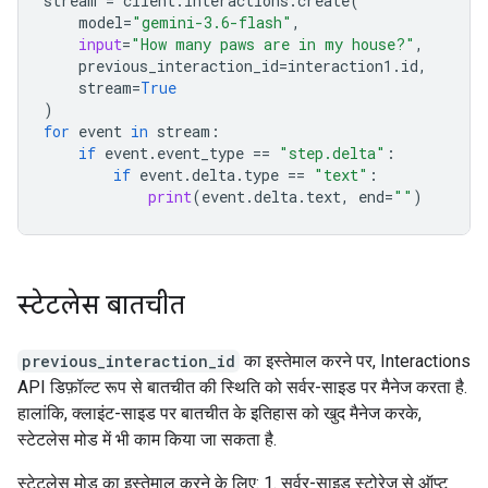
stream
=
client
.
interactions
.
create
(
model
=
"gemini-3.6-flash"
,
input
=
"How many paws are in my house?"
,
previous_interaction_id
=
interaction1
.
id
,
stream
=
True
)
for
event
in
stream
:
if
event
.
event_type
==
"step.delta"
:
if
event
.
delta
.
type
==
"text"
:
print
(
event
.
delta
.
text
,
end
=
""
)
स्टेटलेस बातचीत
previous_interaction_id
का इस्तेमाल करने पर, Interactions
API डिफ़ॉल्ट रूप से बातचीत की स्थिति को सर्वर-साइड पर मैनेज करता है.
हालांकि, क्लाइंट-साइड पर बातचीत के इतिहास को खुद मैनेज करके,
स्टेटलेस मोड में भी काम किया जा सकता है.
स्टेटलेस मोड का इस्तेमाल करने के लिए: 1. सर्वर-साइड स्टोरेज से ऑप्ट