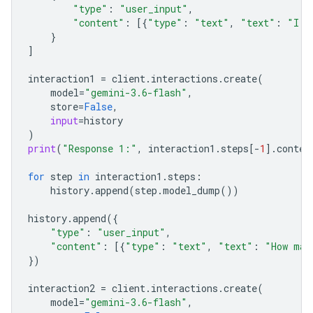
"type"
:
"user_input"
,
"content"
:
[{
"type"
:
"text"
,
"text"
:
"I h
}
]
interaction1
=
client
.
interactions
.
create
(
model
=
"gemini-3.6-flash"
,
store
=
False
,
input
=
history
)
print
(
"Response 1:"
,
interaction1
.
steps
[
-
1
]
.
conten
for
step
in
interaction1
.
steps
:
history
.
append
(
step
.
model_dump
())
history
.
append
({
"type"
:
"user_input"
,
"content"
:
[{
"type"
:
"text"
,
"text"
:
"How man
})
interaction2
=
client
.
interactions
.
create
(
model
=
"gemini-3.6-flash"
,