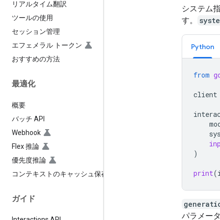
リアルタイム翻訳
システム指
ツールの使用
す。
syst
セッション管理
エフェメラル トークン
Python
おすすめの方法
from
g
最適化
client
概要
intera
バッチ API
mo
Webhook
sy
in
Flex 推論
)
優先度推論
print
(
コンテキストのキャッシュ保存
ガイド
generati
パラメー
Interactions API