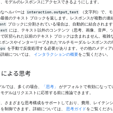
し、モデルのレスポンスにアクセスできるようにします。
的なヘルパーは
interaction.output_text
（文字列）で、モ
の最後のテキスト ブロックを返します。レスポンスが複数の連
ent
ブロックに分割されている場合は、自動的に結合されます
text
には、テキスト以外のコンテンツ（思考、画像、音声、
）で区切られた以前のテキスト ブロックは含まれません。複雑
スポンスやインターリーブされたマルチモーダル レスポンスの
eps
を手動で反復処理する必要があります。その他のメディア
の詳細については、
インタラクションの概要
をご覧ください。
ni による思考
 モデルでは、多くの場合、
「思考」
がデフォルトで有効になって
、モデルはリクエストに応答する前に推論できます。
は、さまざまな思考構成をサポートしており、費用、レイテン
スを制御できます。詳細については、
思考ガイド
をご覧くださ