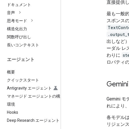
直接提供
ドキュメント
音声
最も一般
スポンス
思考モード
TextCont
構造化出力
.output_
関数呼び出し
出しなど
長いコンテキスト
ーダル レ
わりに
st
エージェント
ロパティ
概要
クイックスタート
Gemi
Antigravity エージェント
マネージド エージェントの構築
Gemini
環境
れにより
Hooks
各モデル
Deep Research エージェント
リジェン