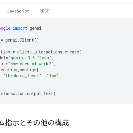
JavaScript
REST
oogle
import
genai
=
genai
.
Client
()
ction
=
client
.
interactions
.
create
(
del
=
"gemini-3.6-flash"
,
put
=
"How does AI work?"
,
neration_config
=
{
"thinking_level"
:
"low"
interaction
.
output_text
)
ム指示とその他の構成