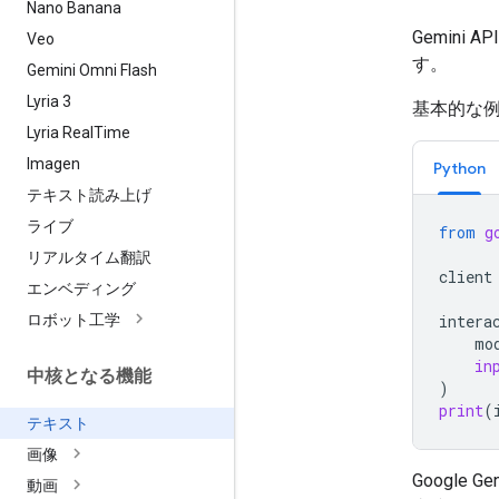
Nano Banana
Gemin
Veo
す。
Gemini Omni Flash
Lyria 3
基本的な
Lyria Real
Time
Imagen
Python
テキスト読み上げ
ライブ
from
g
リアルタイム翻訳
client
エンベディング
ロボット工学
intera
mo
in
中核となる機能
)
print
(
テキスト
画像
Google 
動画