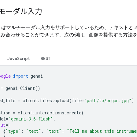
モーダル入力
i API はマルチモーダル入力をサポートしているため、テキストと
組み合わせることができます。次の例は、画像を提供する方法
JavaScript
REST
oogle
import
genai
=
genai
.
Client
()
ed_file
=
client
.
files
.
upload
(
file
=
"path/to/organ.jpg"
)
ction
=
client
.
interactions
.
create
(
del
=
"gemini-3.6-flash"
,
put
=
[
{
"type"
:
"text"
,
"text"
:
"Tell me about this instrume