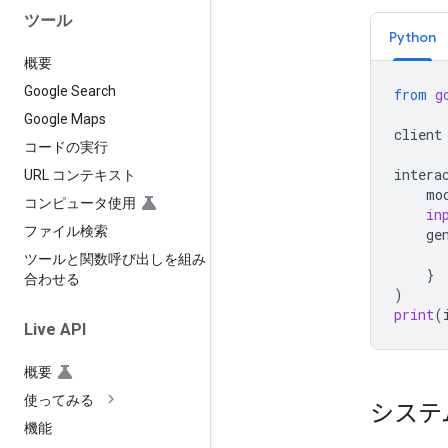
ツール
Python
概要
Google Search
from
g
Google Maps
client
コードの実行
intera
URL コンテキスト
mo
コンピュータ使用
in
ファイル検索
ge
ツールと関数呼び出しを組み
}
合わせる
)
print
(
Live API
概要
使ってみる
システ
機能