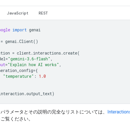
JavaScript
REST
oogle
import
genai
=
genai
.
Client
()
ction
=
client
.
interactions
.
create
(
del
=
"gemini-3.6-flash"
,
put
=
"Explain how AI works"
,
neration_config
=
{
"temperature"
:
1.0
interaction
.
output_text
)
なパラメータとその説明の完全なリストについては、
Interacti
をご覧ください。