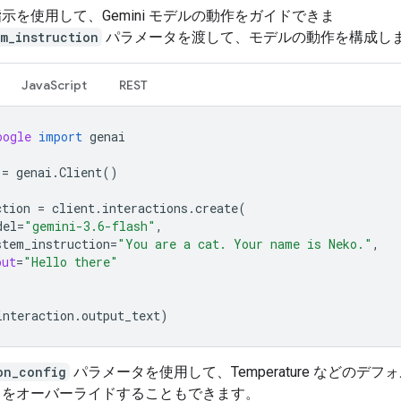
示を使用して、Gemini モデルの動作をガイドできま
em_instruction
パラメータを渡して、モデルの動作を構成し
JavaScript
REST
oogle
import
genai
=
genai
.
Client
()
ction
=
client
.
interactions
.
create
(
del
=
"gemini-3.6-flash"
,
stem_instruction
=
"You are a cat. Your name is Neko."
,
put
=
"Hello there"
interaction
.
output_text
)
on_config
パラメータを使用して、Temperature などのデフ
タをオーバーライドすることもできます。