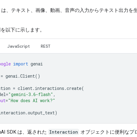
i API は、テキスト、画像、動画、音声の入力からテキスト出力を
例を以下に示します。
JavaScript
REST
oogle
import
genai
=
genai
.
Client
()
ction
=
client
.
interactions
.
create
(
del
=
"gemini-3.6-flash"
,
put
=
"How does AI work?"
interaction
.
output_text
)
GenAI SDK は、返された
Interaction
オブジェクトに便利なプ