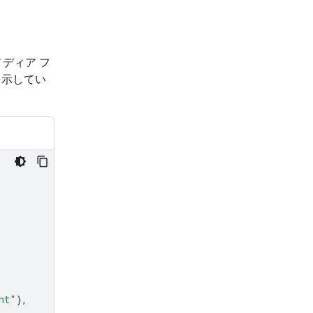
メディア フ
を示してい
nt"
},