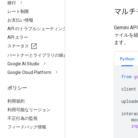
移行
マルチ
レート制限
お支払い情報
Gemin
API のトラブルシューティング
ァイルを
API エラー
ます。
ステータス
パートナーとライブラリの統合
Python
Google AI Studio
Google Cloud Platform
from
g
ポリシー
client
upload
利用規約
利用可能なリージョン
intera
不正行為の監視
mo
in
フィードバック情報