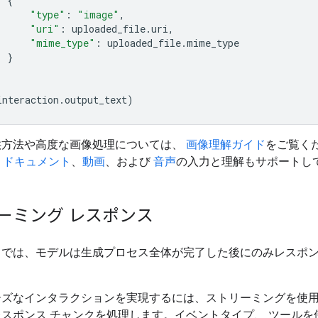
{
"type"
:
"image"
,
"uri"
:
uploaded_file
.
uri
,
"mime_type"
:
uploaded_file
.
mime_type
}
interaction
.
output_text
)
供方法や高度な画像処理については、
画像理解ガイド
をご覧くだ
、
ドキュメント
、
動画
、および
音声
の入力と理解もサポートし
ーミング レスポンス
トでは、モデルは生成プロセス全体が完了した後にのみレスポ
ーズなインタラクションを実現するには、ストリーミングを使
スポンス チャンクを処理します。イベントタイプ、 ツールを