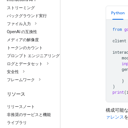
ストリーミング
Python
バックグラウンド実行
ファイル入力
from
g
Open
AI の互換性
メディアの解像度
client
トークンのカウント
intera
プロンプト エンジニアリング
mo
in
ログとデータセット
ge
安全性
フレームワーク
}
)
print
(
リソース
リリースノート
構成可能
非推奨のサービスと機能
ァレンス
ライブラリ