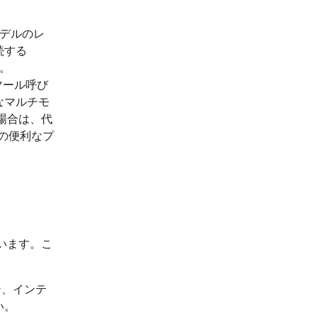
デルのレ
続する
。
ツール呼び
なマルチモ
場合は、代
の便利なプ
います。こ
シ、インテ
い。