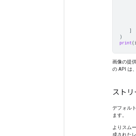
]
)
print
(
画像の提
の API は
ストリ
デフォル
ます。
よりスム
成されたレ