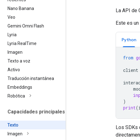
Nano Banana
La API de G
Veo
Este es un
Gemini Omni Flash
Lyria
Python
Lyria Real
Time
Imagen
from
g
Texto a voz
Activo
client
Traducción instantánea
intera
Embeddings
mo
in
Robótica
)
print
(
Capacidades principales
Texto
Los SDKs d
Imagen
directamen