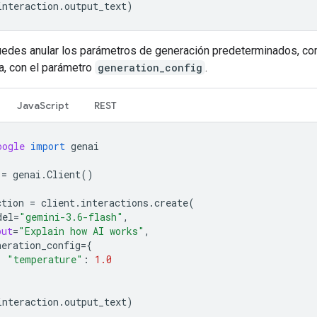
interaction
.
output_text
)
edes anular los parámetros de generación predeterminados, co
a, con el parámetro
generation_config
.
JavaScript
REST
oogle
import
genai
=
genai
.
Client
()
ction
=
client
.
interactions
.
create
(
del
=
"gemini-3.6-flash"
,
put
=
"Explain how AI works"
,
neration_config
=
{
"temperature"
:
1.0
interaction
.
output_text
)