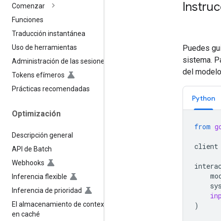
Instruc
Comenzar
Funciones
Traducción instantánea
Puedes gui
Uso de herramientas
sistema. P
Administración de las sesiones
del modelo
Tokens efímeros
Prácticas recomendadas
Python
Optimización
from
g
Descripción general
client
API de Batch
Webhooks
intera
mo
Inferencia flexible
sy
Inferencia de prioridad
in
El almacenamiento de contexto
)
en caché