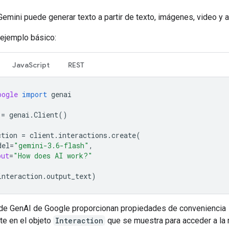
emini puede generar texto a partir de texto, imágenes, video y a
 ejemplo básico:
JavaScript
REST
oogle
import
genai
=
genai
.
Client
()
ction
=
client
.
interactions
.
create
(
del
=
"gemini-3.6-flash"
,
put
=
"How does AI work?"
interaction
.
output_text
)
e GenAI de Google proporcionan propiedades de conveniencia
te en el objeto
Interaction
que se muestra para acceder a la