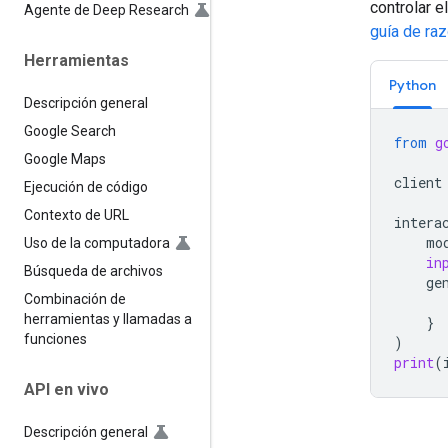
controlar e
Agente de Deep Research
guía de ra
Herramientas
Python
Descripción general
Google Search
from
g
Google Maps
client
Ejecución de código
Contexto de URL
intera
mo
Uso de la computadora
in
Búsqueda de archivos
ge
Combinación de
herramientas y llamadas a
}
funciones
)
print
(
API en vivo
Descripción general