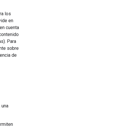
ra los
vide en
en cuenta
contenido
s). Para
nte sobre
encia de
 una
ermiten