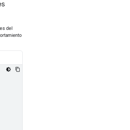
es
es del
portamiento