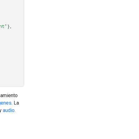
nt"
},
samiento
genes
. La
y
audio
.