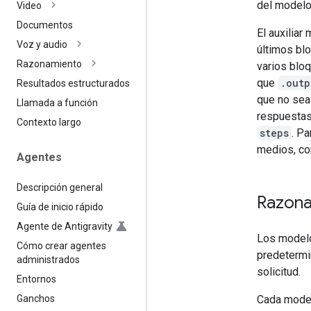
del modelo
Video
Documentos
El auxilia
Voz y audio
últimos blo
Razonamiento
varios blo
que
.outp
Resultados estructurados
que no sea
Llamada a función
respuestas
Contexto largo
steps
. P
medios, co
Agentes
Descripción general
Razona
Guía de inicio rápido
Agente de Antigravity
Los modelo
Cómo crear agentes
predetermi
administrados
solicitud.
Entornos
Ganchos
Cada model