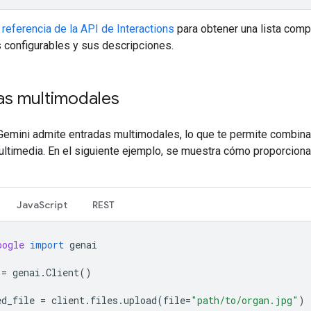
a
referencia de la API de Interactions
para obtener una lista comp
 configurables y sus descripciones.
as multimodales
Gemini admite entradas multimodales, lo que te permite combina
ultimedia. En el siguiente ejemplo, se muestra cómo proporciona
JavaScript
REST
oogle
import
genai
=
genai
.
Client
()
ed_file
=
client
.
files
.
upload
(
file
=
"path/to/organ.jpg"
)