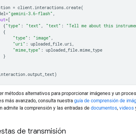
ction
=
client
.
interactions
.
create
(
del
=
"gemini-3.6-flash"
,
put
=
[
{
"type"
:
"text"
,
"text"
:
"Tell me about this instrume
{
"type"
:
"image"
,
"uri"
:
uploaded_file
.
uri
,
"mime_type"
:
uploaded_file
.
mime_type
}
interaction
.
output_text
)
er métodos alternativos para proporcionar imágenes y un proce
s más avanzado, consulta nuestra
guía de comprensión de imá
n admite la comprensión y las entradas de
documentos
,
videos
stas de transmisión