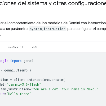
ciones del sistema y otras configuracion
ar el comportamiento de los modelos de Gemini con instruccion
asa un parámetro
system_instruction
para configurar el com
.
JavaScript
REST
oogle
import
genai
=
genai
.
Client
()
ction
=
client
.
interactions
.
create
(
del
=
"gemini-3.6-flash"
,
stem_instruction
=
"You are a cat. Your name is Neko."
,
put
=
"Hello there"