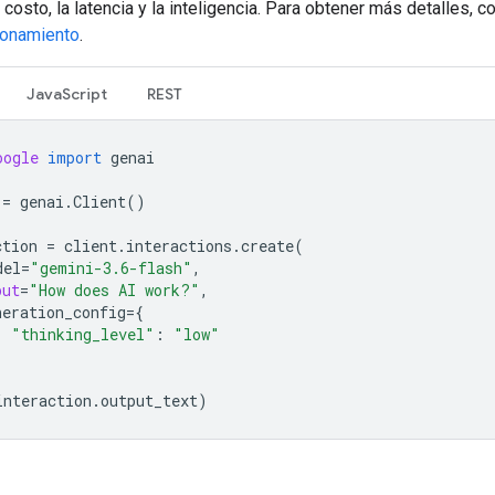
l costo, la latencia y la inteligencia. Para obtener más detalles, co
zonamiento
.
JavaScript
REST
oogle
import
genai
=
genai
.
Client
()
ction
=
client
.
interactions
.
create
(
del
=
"gemini-3.6-flash"
,
put
=
"How does AI work?"
,
neration_config
=
{
"thinking_level"
:
"low"
interaction
.
output_text
)