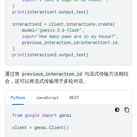
)
print
(
interaction1
.
output_text
)
interaction2
=
client
.
interactions
.
create
(
model
=
"gemini-3.6-flash"
,
input
=
"How many paws are in my house?"
,
previous_interaction_id
=
interaction1
.
id
,
)
print
(
interaction2
.
output_text
)
通过将
previous_interaction_id
与流式传输方法相结
合，还可以将流式传输用于多轮对话。
Python
JavaScript
REST
from
google
import
genai
client
=
genai
.
Client
()