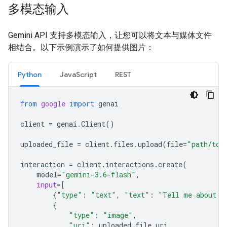
多模态输入
Gemini API 支持多模态输入，让您可以将文本与媒体文件
相结合。以下示例演示了如何提供图片：
Python
JavaScript
REST
from
google
import
genai
client
=
genai
.
Client
()
uploaded_file
=
client
.
files
.
upload
(
file
=
"path/to/
interaction
=
client
.
interactions
.
create
(
model
=
"gemini-3.6-flash"
,
input
=
[
{
"type"
:
"text"
,
"text"
:
"Tell me about t
{
"type"
:
"image"
,
"uri"
:
uploaded_file
.
uri
,