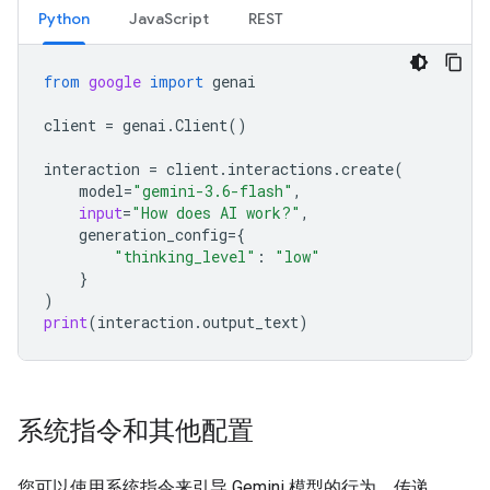
Python
JavaScript
REST
from
google
import
genai
client
=
genai
.
Client
()
interaction
=
client
.
interactions
.
create
(
model
=
"gemini-3.6-flash"
,
input
=
"How does AI work?"
,
generation_config
=
{
"thinking_level"
:
"low"
}
)
print
(
interaction
.
output_text
)
系统指令和其他配置
您可以使用系统指令来引导 Gemini 模型的行为。传递