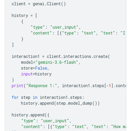
client
=
genai
.
Client
()
history
=
[
{
"type"
:
"user_input"
,
"content"
:
[{
"type"
:
"text"
,
"text"
:
"I h
}
]
interaction1
=
client
.
interactions
.
create
(
model
=
"gemini-3.6-flash"
,
store
=
False
,
input
=
history
)
print
(
"Response 1:"
,
interaction1
.
steps
[
-
1
]
.
conten
for
step
in
interaction1
.
steps
:
history
.
append
(
step
.
model_dump
())
history
.
append
({
"type"
:
"user_input"
,
"content"
:
[{
"type"
:
"text"
,
"text"
:
"How man