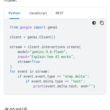
Python
JavaScript
REST
from
google
import
genai
client
=
genai
.
Client
()
stream
=
client
.
interactions
.
create
(
model
=
"gemini-3.6-flash"
,
input
=
"Explain how AI works"
,
stream
=
True
)
for
event
in
stream
:
if
event
.
event_type
==
"step.delta"
:
if
event
.
delta
.
type
==
"text"
:
print
(
event
.
delta
.
text
,
end
=
""
)