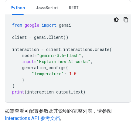
Python
JavaScript
REST
from
google
import
genai
client
=
genai
.
Client
()
interaction
=
client
.
interactions
.
create
(
model
=
"gemini-3.6-flash"
,
input
=
"Explain how AI works"
,
generation_config
=
{
"temperature"
:
1.0
}
)
print
(
interaction
.
output_text
)
如需查看可配置参数及其说明的完整列表，请参阅
Interactions API 参考文档
。