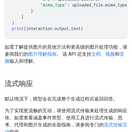
"mime_type"
:
uploaded_file
.
mime_type
}
]
)
print
(
interaction
.
output_text
)
如需了解提供图片的其他方法和更高级的图片处理功能，请
参阅我们的
图片理解指南
。 该 API 还支持
文档
、
视频
和
音
频
输入和理解。
流式响应
默认情况下，模型会在完成整个生成过程后返回回答。
为了实现更流畅的互动，请使用流式传输来处理生成的响应
块。如需查看涵盖事件类型、使用工具进行流式传输、思
考、代理和图片生成的全面指南，请参阅专门的
流式传输互
动
指南。