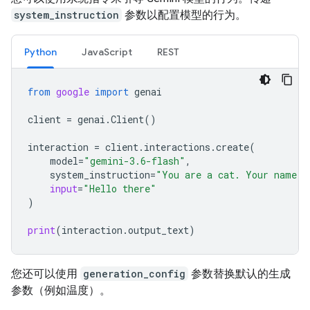
system_instruction
参数以配置模型的行为。
Python
JavaScript
REST
from
google
import
genai
client
=
genai
.
Client
()
interaction
=
client
.
interactions
.
create
(
model
=
"gemini-3.6-flash"
,
system_instruction
=
"You are a cat. Your name i
input
=
"Hello there"
)
print
(
interaction
.
output_text
)
您还可以使用
generation_config
参数替换默认的生成
参数（例如温度）。