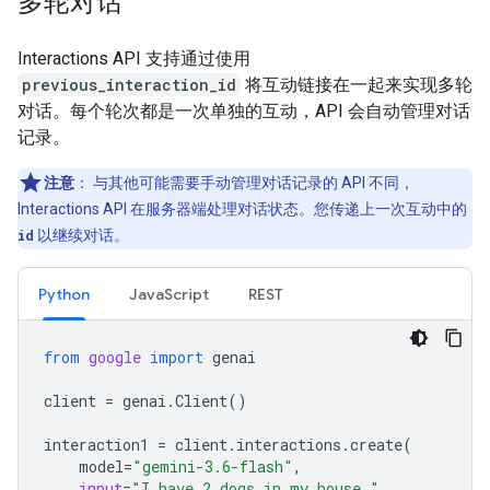
多轮对话
Interactions API 支持通过使用
previous_interaction_id
将互动链接在一起来实现多轮
对话。每个轮次都是一次单独的互动，API 会自动管理对话
记录。
注意
：
与其他可能需要手动管理对话记录的 API 不同，
Interactions API 在服务器端处理对话状态。您传递上一次互动中的
id
以继续对话。
Python
JavaScript
REST
from
google
import
genai
client
=
genai
.
Client
()
interaction1
=
client
.
interactions
.
create
(
model
=
"gemini-3.6-flash"
,
input
=
"I have 2 dogs in my house."
,