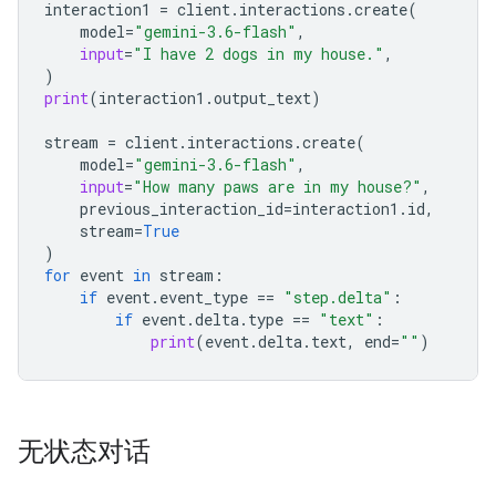
interaction1
=
client
.
interactions
.
create
(
model
=
"gemini-3.6-flash"
,
input
=
"I have 2 dogs in my house."
,
)
print
(
interaction1
.
output_text
)
stream
=
client
.
interactions
.
create
(
model
=
"gemini-3.6-flash"
,
input
=
"How many paws are in my house?"
,
previous_interaction_id
=
interaction1
.
id
,
stream
=
True
)
for
event
in
stream
:
if
event
.
event_type
==
"step.delta"
:
if
event
.
delta
.
type
==
"text"
:
print
(
event
.
delta
.
text
,
end
=
""
)
无状态对话