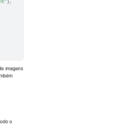
nt"
},
 de imagens
também
todo o