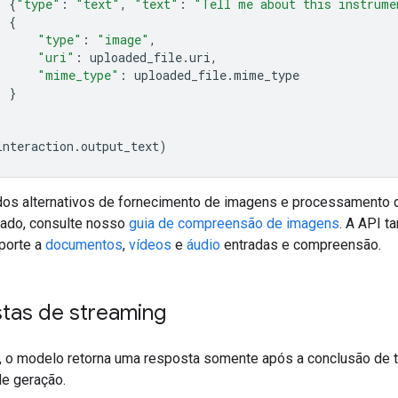
{
"type"
:
"text"
,
"text"
:
"Tell me about this instrume
{
"type"
:
"image"
,
"uri"
:
uploaded_file
.
uri
,
"mime_type"
:
uploaded_file
.
mime_type
}
interaction
.
output_text
)
os alternativos de fornecimento de imagens e processamento
ado, consulte nosso
guia de compreensão de imagens
. A API 
porte a
documentos
,
vídeos
e
áudio
entradas e compreensão.
tas de streaming
, o modelo retorna uma resposta somente após a conclusão de 
e geração.