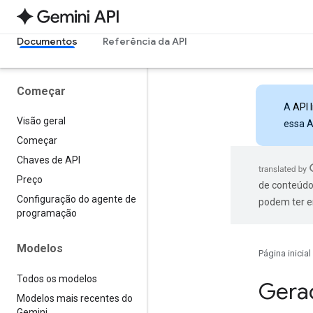
Documentos
Referência da API
Começar
A
API 
Visão geral
essa A
Começar
Chaves de API
Preço
de conteúdo
Configuração do agente de
podem ter e
programação
Modelos
Página inicial
Todos os modelos
Gera
Modelos mais recentes do
Gemini