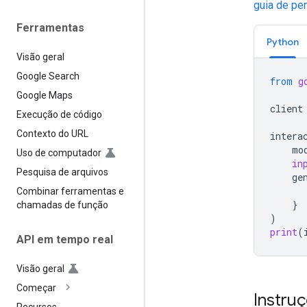
guia de p
Ferramentas
Python
Visão geral
Google Search
from
g
Google Maps
client
Execução de código
Contexto do URL
intera
mo
Uso de computador
in
Pesquisa de arquivos
ge
Combinar ferramentas e
}
chamadas de função
)
print
(
API em tempo real
Visão geral
Começar
Instru