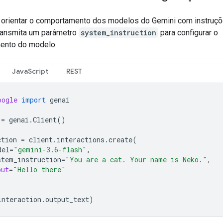
orientar o comportamento dos modelos do Gemini com instruç
ransmita um parâmetro
system_instruction
para configurar o
ento do modelo.
JavaScript
REST
oogle
import
genai
=
genai
.
Client
()
ction
=
client
.
interactions
.
create
(
del
=
"gemini-3.6-flash"
,
stem_instruction
=
"You are a cat. Your name is Neko."
,
put
=
"Hello there"
interaction
.
output_text
)