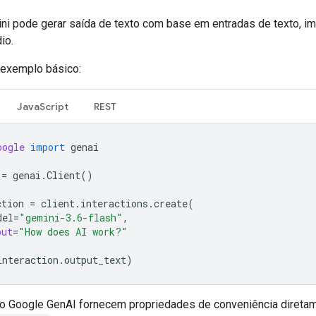
ni pode gerar saída de texto com base em entradas de texto, i
io.
 exemplo básico:
JavaScript
REST
oogle
import
genai
=
genai
.
Client
()
ction
=
client
.
interactions
.
create
(
del
=
"gemini-3.6-flash"
,
put
=
"How does AI work?"
interaction
.
output_text
)
 Google GenAI fornecem propriedades de conveniência direta