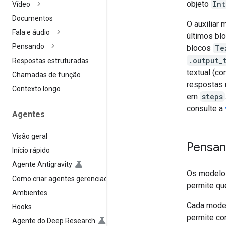
objeto
Int
Vídeo
Documentos
O auxiliar
Fala e áudio
últimos bl
Pensando
blocos
Te
.output_
Respostas estruturadas
textual (c
Chamadas de função
respostas 
Contexto longo
em
steps
consulte a
Agentes
Visão geral
Pensan
Início rápido
Agente Antigravity
Os modelo
Como criar agentes gerenciados
permite qu
Ambientes
Cada model
Hooks
permite con
Agente do Deep Research