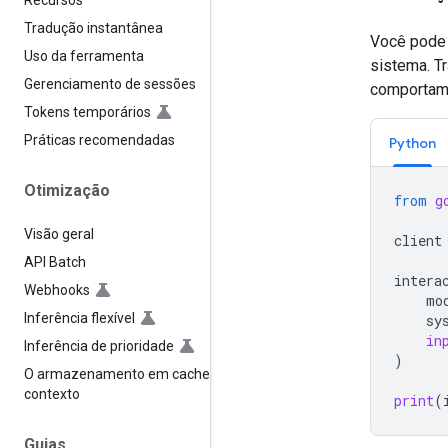
Recursos
Tradução instantânea
Você pode 
Uso da ferramenta
sistema. T
Gerenciamento de sessões
comportam
Tokens temporários
Práticas recomendadas
Python
Otimização
from
g
Visão geral
client
API Batch
intera
Webhooks
mo
Inferência flexível
sy
in
Inferência de prioridade
)
O armazenamento em cache de
contexto
print
(
Guias