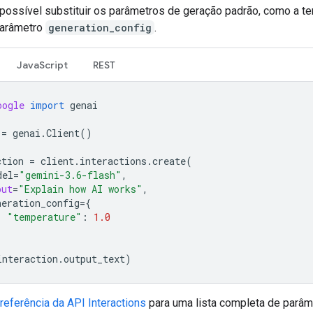
ossível substituir os parâmetros de geração padrão, como a te
parâmetro
generation_config
.
JavaScript
REST
oogle
import
genai
=
genai
.
Client
()
ction
=
client
.
interactions
.
create
(
del
=
"gemini-3.6-flash"
,
put
=
"Explain how AI works"
,
neration_config
=
{
"temperature"
:
1.0
interaction
.
output_text
)
referência da API Interactions
para uma lista completa de parâm