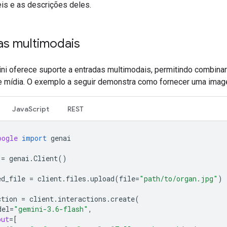
eis e as descrições deles.
as multimodais
ni oferece suporte a entradas multimodais, permitindo combina
e mídia. O exemplo a seguir demonstra como fornecer uma imag
JavaScript
REST
oogle
import
genai
=
genai
.
Client
()
ed_file
=
client
.
files
.
upload
(
file
=
"path/to/organ.jpg"
)
ction
=
client
.
interactions
.
create
(
del
=
"gemini-3.6-flash"
,
put
=
[