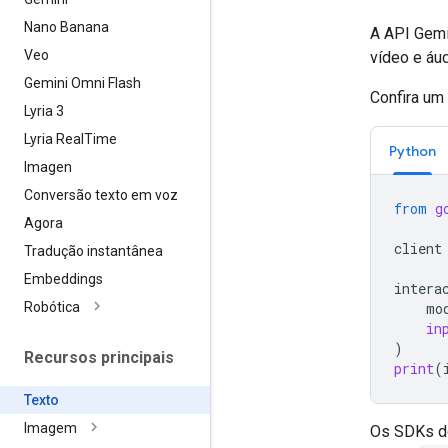
Nano Banana
A API Gemi
Veo
vídeo e áud
Gemini Omni Flash
Confira um
Lyria 3
Lyria Real
Time
Python
Imagen
Conversão texto em voz
from
g
Agora
client
Tradução instantânea
Embeddings
intera
Robótica
mo
in
)
Recursos principais
print
(
Texto
Imagem
Os SDKs do