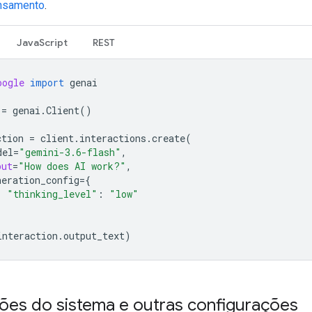
ensamento
.
JavaScript
REST
oogle
import
genai
=
genai
.
Client
()
ction
=
client
.
interactions
.
create
(
del
=
"gemini-3.6-flash"
,
put
=
"How does AI work?"
,
neration_config
=
{
"thinking_level"
:
"low"
interaction
.
output_text
)
ções do sistema e outras configurações