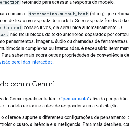
eraction
retornado para acessar a resposta do modelo.
 mais comum é
interaction.output_text
(string), que retorn
ocos de texto na resposta do modelo. Se a resposta for dividida
xtContent
consecutivos, ela será unida automaticamente. O
text
não inclui blocos de texto anteriores separados por conte
omo pensamentos, imagens, áudio ou chamadas de ferramentas).
multimodais complexas ou intercaladas, é necessário iterar ma
. Para saber mais sobre outras propriedades de conveniência de
visão geral das interações
.
do com o Gemini
s do Gemini geralmente têm o
"pensamento"
ativado por padrão,
e o modelo raciocine antes de responder a uma solicitação.
o oferece suporte a diferentes configurações de pensamento, 
trolar o custo, a latência e a inteligência. Para mais detalhes, co