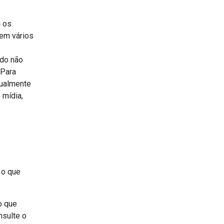
a os
 em vários
údo não
 Para
nualmente
 mídia,
 o que
o que
nsulte o