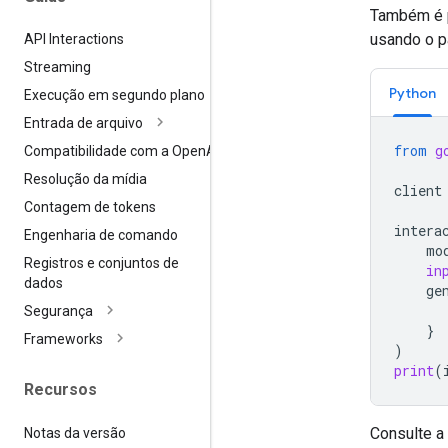
Também é p
usando o 
API Interactions
Streaming
Python
Execução em segundo plano
Entrada de arquivo
from
g
Compatibilidade com a Open
AI
Resolução da mídia
client
Contagem de tokens
intera
Engenharia de comando
mo
Registros e conjuntos de
in
dados
ge
Segurança
}
Frameworks
)
print
(
Recursos
Consulte a
Notas da versão