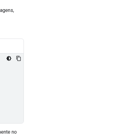
magens,
mente no