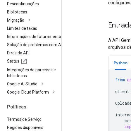
configuráv
Descontinuações
Bibliotecas
Migração
Entrad
Limites de taxas
Informações de faturamento
A API Gemi
Solução de problemas com APIs
arquivos d
Erros da API
Status
Python
Integrações de parceiros e
bibliotecas
from
g
Google AI Studio
client
Google Cloud Platform
upload
Políticas
intera
Termos de Serviço
mo
in
Regiões disponíveis