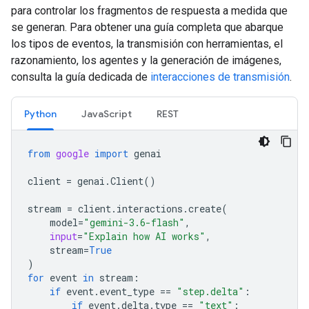
para controlar los fragmentos de respuesta a medida que
se generan. Para obtener una guía completa que abarque
los tipos de eventos, la transmisión con herramientas, el
razonamiento, los agentes y la generación de imágenes,
consulta la guía dedicada de
interacciones de transmisión
.
Python
JavaScript
REST
from
google
import
genai
client
=
genai
.
Client
()
stream
=
client
.
interactions
.
create
(
model
=
"gemini-3.6-flash"
,
input
=
"Explain how AI works"
,
stream
=
True
)
for
event
in
stream
:
if
event
.
event_type
==
"step.delta"
:
if
event
.
delta
.
type
==
"text"
: