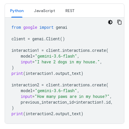
Python
JavaScript
REST
from
google
import
genai
client
=
genai
.
Client
()
interaction1
=
client
.
interactions
.
create
(
model
=
"gemini-3.6-flash"
,
input
=
"I have 2 dogs in my house."
,
)
print
(
interaction1
.
output_text
)
interaction2
=
client
.
interactions
.
create
(
model
=
"gemini-3.6-flash"
,
input
=
"How many paws are in my house?"
,
previous_interaction_id
=
interaction1
.
id
,
)
print
(
interaction2
.
output_text
)