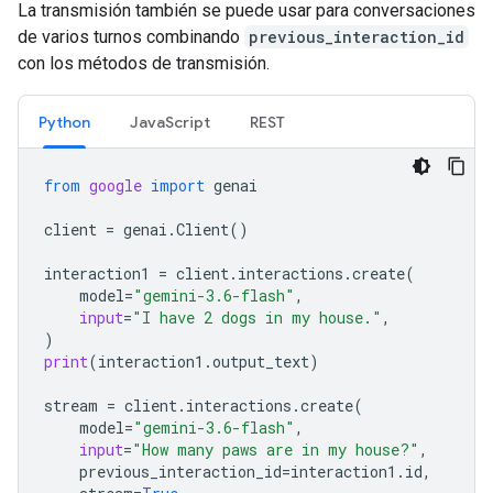
La transmisión también se puede usar para conversaciones
de varios turnos combinando
previous_interaction_id
con los métodos de transmisión.
Python
JavaScript
REST
from
google
import
genai
client
=
genai
.
Client
()
interaction1
=
client
.
interactions
.
create
(
model
=
"gemini-3.6-flash"
,
input
=
"I have 2 dogs in my house."
,
)
print
(
interaction1
.
output_text
)
stream
=
client
.
interactions
.
create
(
model
=
"gemini-3.6-flash"
,
input
=
"How many paws are in my house?"
,
previous_interaction_id
=
interaction1
.
id
,