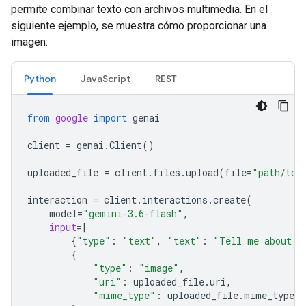
permite combinar texto con archivos multimedia. En el
siguiente ejemplo, se muestra cómo proporcionar una
imagen:
Python
JavaScript
REST
from
google
import
genai
client
=
genai
.
Client
()
uploaded_file
=
client
.
files
.
upload
(
file
=
"path/to/
interaction
=
client
.
interactions
.
create
(
model
=
"gemini-3.6-flash"
,
input
=
[
{
"type"
:
"text"
,
"text"
:
"Tell me about t
{
"type"
:
"image"
,
"uri"
:
uploaded_file
.
uri
,
"mime_type"
:
uploaded_file
.
mime_type