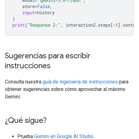
model
=
"gemini-3.6-flash"
,
store
=
False
,
input
=
history
)
print
(
"Response 2:"
,
interaction2
.
steps
[
-
1
]
.
conten
Sugerencias para escribir
instrucciones
Consulta nuestra
guía de ingeniería de instrucciones
para
obtener sugerencias sobre cómo aprovechar al máximo
Gemini.
¿Qué sigue?
Prueba
Gemini en Google AI Studio
.