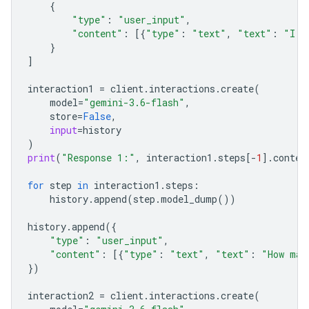
{
"type"
:
"user_input"
,
"content"
:
[{
"type"
:
"text"
,
"text"
:
"I h
}
]
interaction1
=
client
.
interactions
.
create
(
model
=
"gemini-3.6-flash"
,
store
=
False
,
input
=
history
)
print
(
"Response 1:"
,
interaction1
.
steps
[
-
1
]
.
conten
for
step
in
interaction1
.
steps
:
history
.
append
(
step
.
model_dump
())
history
.
append
({
"type"
:
"user_input"
,
"content"
:
[{
"type"
:
"text"
,
"text"
:
"How man
})
interaction2
=
client
.
interactions
.
create
(