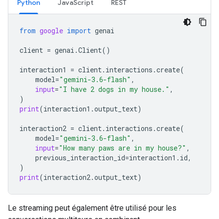
Python
JavaScript
REST
from
google
import
genai
client
=
genai
.
Client
()
interaction1
=
client
.
interactions
.
create
(
model
=
"gemini-3.6-flash"
,
input
=
"I have 2 dogs in my house."
,
)
print
(
interaction1
.
output_text
)
interaction2
=
client
.
interactions
.
create
(
model
=
"gemini-3.6-flash"
,
input
=
"How many paws are in my house?"
,
previous_interaction_id
=
interaction1
.
id
,
)
print
(
interaction2
.
output_text
)
Le streaming peut également être utilisé pour les