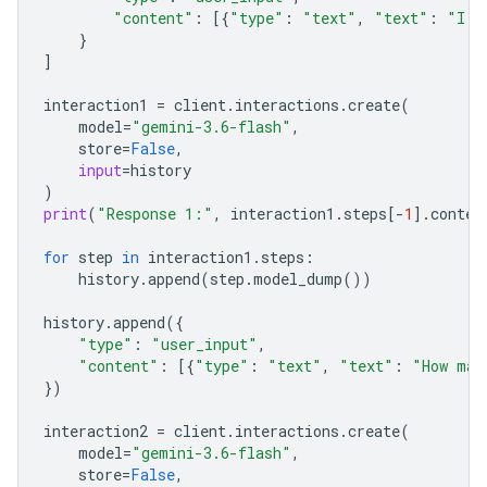
"content"
:
[{
"type"
:
"text"
,
"text"
:
"I h
}
]
interaction1
=
client
.
interactions
.
create
(
model
=
"gemini-3.6-flash"
,
store
=
False
,
input
=
history
)
print
(
"Response 1:"
,
interaction1
.
steps
[
-
1
]
.
conten
for
step
in
interaction1
.
steps
:
history
.
append
(
step
.
model_dump
())
history
.
append
({
"type"
:
"user_input"
,
"content"
:
[{
"type"
:
"text"
,
"text"
:
"How man
})
interaction2
=
client
.
interactions
.
create
(
model
=
"gemini-3.6-flash"
,
store
=
False
,