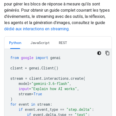
pour gérer les blocs de réponse à mesure qu'ils sont
générés. Pour obtenir un guide complet couvrant les types
d'événements, le streaming avec des outils, la réflexion,
les agents et la génération d'images, consultez le guide
dédié aux interactions en streaming
.
Python
JavaScript
REST
from
google
import
genai
client
=
genai
.
Client
()
stream
=
client
.
interactions
.
create
(
model
=
"gemini-3.6-flash"
,
input
=
"Explain how AI works"
,
stream
=
True
)
for
event
in
stream
:
if
event
.
event_type
==
"step.delta"
:
if
event
.
delta
.
type
==
"text"
: