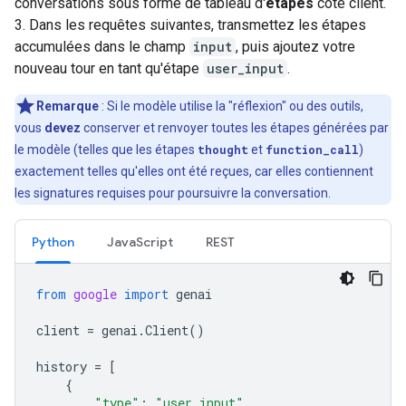
conversations sous forme de tableau d'
étapes
côté client.
3. Dans les requêtes suivantes, transmettez les étapes
accumulées dans le champ
input
, puis ajoutez votre
nouveau tour en tant qu'étape
user_input
.
Remarque
: Si le modèle utilise la "réflexion" ou des outils,
vous
devez
conserver et renvoyer toutes les étapes générées par
le modèle (telles que les étapes
thought
et
function_call
)
exactement telles qu'elles ont été reçues, car elles contiennent
les signatures requises pour poursuivre la conversation.
Python
JavaScript
REST
from
google
import
genai
client
=
genai
.
Client
()
history
=
[
{
"type"
:
"user_input"
,