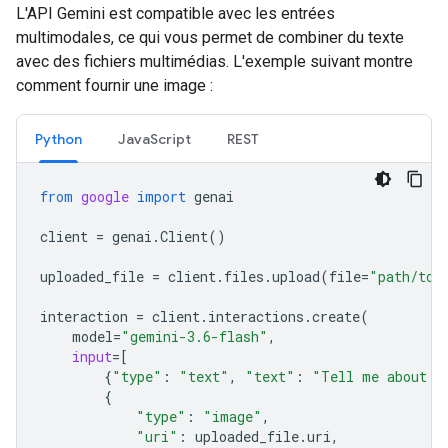
L'API Gemini est compatible avec les entrées
multimodales, ce qui vous permet de combiner du texte
avec des fichiers multimédias. L'exemple suivant montre
comment fournir une image :
Python
JavaScript
REST
from
google
import
genai
client
=
genai
.
Client
()
uploaded_file
=
client
.
files
.
upload
(
file
=
"path/to/
interaction
=
client
.
interactions
.
create
(
model
=
"gemini-3.6-flash"
,
input
=
[
{
"type"
:
"text"
,
"text"
:
"Tell me about t
{
"type"
:
"image"
,
"uri"
:
uploaded_file
.
uri
,