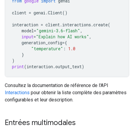
from
google
import
genai
client
=
genai
.
Client
()
interaction
=
client
.
interactions
.
create
(
model
=
"gemini-3.6-flash"
,
input
=
"Explain how AI works"
,
generation_config
=
{
"temperature"
:
1.0
}
)
print
(
interaction
.
output_text
)
Consultez la documentation de référence de l'API
Interactions
pour obtenir la liste complète des paramètres
configurables et leur description.
Entrées multimodales