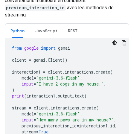
conversations multitours en combinant
previous_interaction_id
avec les méthodes de
streaming.
Python
JavaScript
REST
from
google
import
genai
client
=
genai
.
Client
()
interaction1
=
client
.
interactions
.
create
(
model
=
"gemini-3.6-flash"
,
input
=
"I have 2 dogs in my house."
,
)
print
(
interaction1
.
output_text
)
stream
=
client
.
interactions
.
create
(
model
=
"gemini-3.6-flash"
,
input
=
"How many paws are in my house?"
,
previous_interaction_id
=
interaction1
.
id
,
stream
=
True