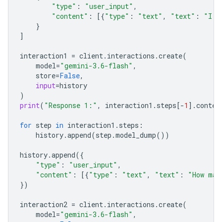
"type"
:
"user_input"
,
"content"
:
[{
"type"
:
"text"
,
"text"
:
"I h
}
]
interaction1
=
client
.
interactions
.
create
(
model
=
"gemini-3.6-flash"
,
store
=
False
,
input
=
history
)
print
(
"Response 1:"
,
interaction1
.
steps
[
-
1
]
.
conten
for
step
in
interaction1
.
steps
:
history
.
append
(
step
.
model_dump
())
history
.
append
({
"type"
:
"user_input"
,
"content"
:
[{
"type"
:
"text"
,
"text"
:
"How man
})
interaction2
=
client
.
interactions
.
create
(
model
=
"gemini-3.6-flash"
,