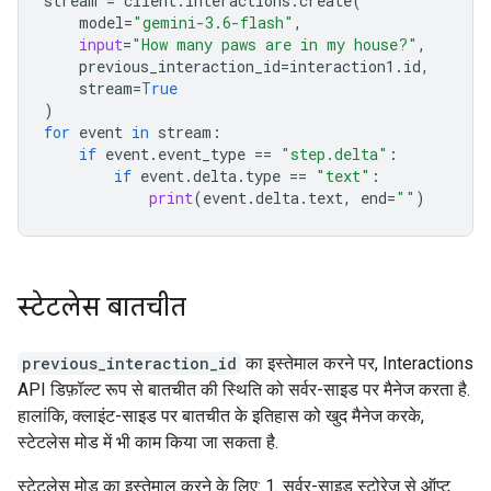
stream
=
client
.
interactions
.
create
(
model
=
"gemini-3.6-flash"
,
input
=
"How many paws are in my house?"
,
previous_interaction_id
=
interaction1
.
id
,
stream
=
True
)
for
event
in
stream
:
if
event
.
event_type
==
"step.delta"
:
if
event
.
delta
.
type
==
"text"
:
print
(
event
.
delta
.
text
,
end
=
""
)
स्टेटलेस बातचीत
previous_interaction_id
का इस्तेमाल करने पर, Interactions
API डिफ़ॉल्ट रूप से बातचीत की स्थिति को सर्वर-साइड पर मैनेज करता है.
हालांकि, क्लाइंट-साइड पर बातचीत के इतिहास को खुद मैनेज करके,
स्टेटलेस मोड में भी काम किया जा सकता है.
स्टेटलेस मोड का इस्तेमाल करने के लिए: 1. सर्वर-साइड स्टोरेज से ऑप्ट