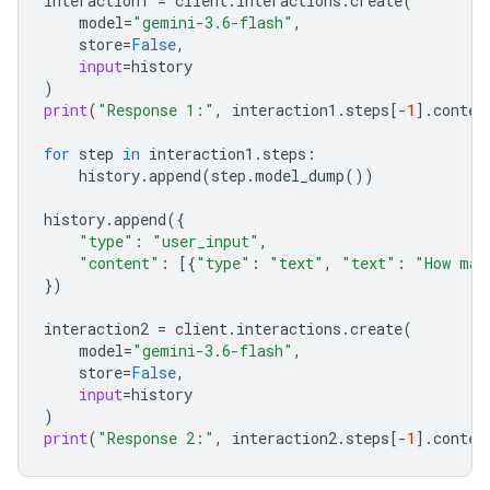
interaction1
=
client
.
interactions
.
create
(
model
=
"gemini-3.6-flash"
,
store
=
False
,
input
=
history
)
print
(
"Response 1:"
,
interaction1
.
steps
[
-
1
]
.
conten
for
step
in
interaction1
.
steps
:
history
.
append
(
step
.
model_dump
())
history
.
append
({
"type"
:
"user_input"
,
"content"
:
[{
"type"
:
"text"
,
"text"
:
"How man
})
interaction2
=
client
.
interactions
.
create
(
model
=
"gemini-3.6-flash"
,
store
=
False
,
input
=
history
)
print
(
"Response 2:"
,
interaction2
.
steps
[
-
1
]
.
conten