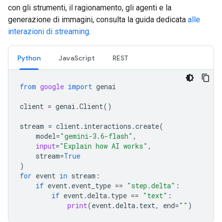
con gli strumenti, il ragionamento, gli agenti e la
generazione di immagini, consulta la guida dedicata
alle
interazioni di streaming
.
Python
JavaScript
REST
from
google
import
genai
client
=
genai
.
Client
()
stream
=
client
.
interactions
.
create
(
model
=
"gemini-3.6-flash"
,
input
=
"Explain how AI works"
,
stream
=
True
)
for
event
in
stream
:
if
event
.
event_type
==
"step.delta"
:
if
event
.
delta
.
type
==
"text"
:
print
(
event
.
delta
.
text
,
end
=
""
)