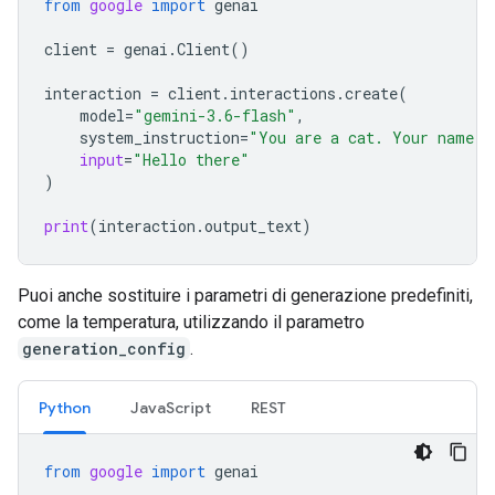
from
google
import
genai
client
=
genai
.
Client
()
interaction
=
client
.
interactions
.
create
(
model
=
"gemini-3.6-flash"
,
system_instruction
=
"You are a cat. Your name i
input
=
"Hello there"
)
print
(
interaction
.
output_text
)
Puoi anche sostituire i parametri di generazione predefiniti,
come la temperatura, utilizzando il parametro
generation_config
.
Python
JavaScript
REST
from
google
import
genai