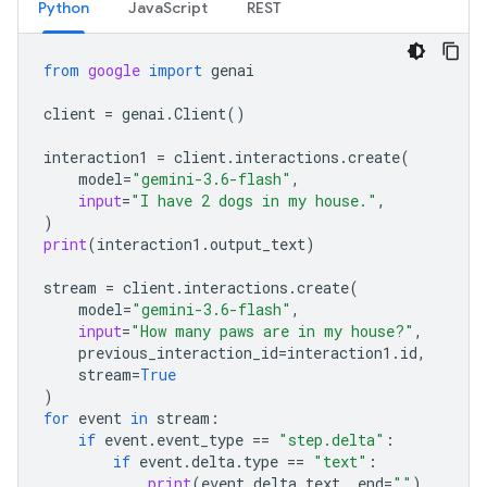
Python
JavaScript
REST
from
google
import
genai
client
=
genai
.
Client
()
interaction1
=
client
.
interactions
.
create
(
model
=
"gemini-3.6-flash"
,
input
=
"I have 2 dogs in my house."
,
)
print
(
interaction1
.
output_text
)
stream
=
client
.
interactions
.
create
(
model
=
"gemini-3.6-flash"
,
input
=
"How many paws are in my house?"
,
previous_interaction_id
=
interaction1
.
id
,
stream
=
True
)
for
event
in
stream
:
if
event
.
event_type
==
"step.delta"
:
if
event
.
delta
.
type
==
"text"
:
print
(
event
.
delta
.
text
,
end
=
""
)