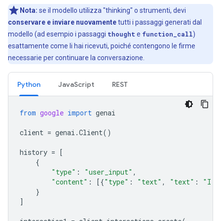
Nota:
se il modello utilizza "thinking" o strumenti, devi
conservare e inviare nuovamente
tutti i passaggi generati dal
modello (ad esempio i passaggi
thought
e
function_call
)
esattamente come li hai ricevuti, poiché contengono le firme
necessarie per continuare la conversazione.
Python
JavaScript
REST
from
google
import
genai
client
=
genai
.
Client
()
history
=
[
{
"type"
:
"user_input"
,
"content"
:
[{
"type"
:
"text"
,
"text"
:
"I h
}
]