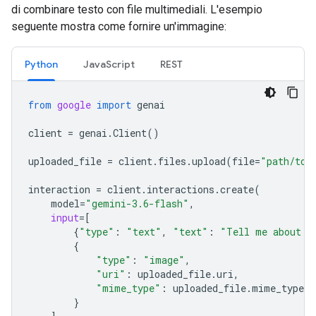
di combinare testo con file multimediali. L'esempio
seguente mostra come fornire un'immagine:
Python
JavaScript
REST
from
google
import
genai
client
=
genai
.
Client
()
uploaded_file
=
client
.
files
.
upload
(
file
=
"path/to/
interaction
=
client
.
interactions
.
create
(
model
=
"gemini-3.6-flash"
,
input
=
[
{
"type"
:
"text"
,
"text"
:
"Tell me about t
{
"type"
:
"image"
,
"uri"
:
uploaded_file
.
uri
,
"mime_type"
:
uploaded_file
.
mime_type
}