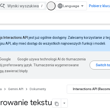
/
Pobierz klucz
js Interactions API
jest już ogólnie dostępny. Zalecamy korzystanie z te
ejsu API, aby mieć dostęp do wszystkich najnowszych funkcji i modeli.
Google używa technologii AI do tłumaczenia
wój preferowany język. Tłumaczenia wygenerowane
gą zawierać błędy.
Interactions API (Reco
na
Gemini API
Dokumenty
rowanie tekstu