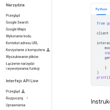
Narzędzia
Python
Przegląd
Google Search
from
g
Google Maps
client
Wykonanie kodu
intera
Kontekst adresu URL
mo
Korzystanie z komputera
in
Wyszukiwanie plików
ge
Łączenie narzędzi
}
i wywoływania funkcji
)
print
(
Interfejs API Live
Przegląd
Rozpocznij
Instruk
Uprawnienia