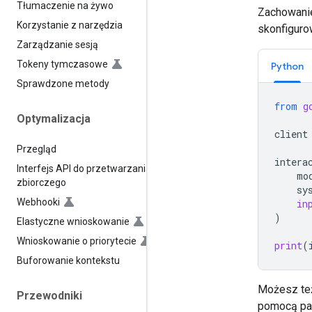
Tłumaczenie na żywo
Zachowanie
Korzystanie z narzędzia
skonfiguro
Zarządzanie sesją
Tokeny tymczasowe
Python
Sprawdzone metody
from
g
Optymalizacja
client
Przegląd
intera
Interfejs API do przetwarzania
mo
zbiorczego
sy
Webhooki
in
)
Elastyczne wnioskowanie
Wnioskowanie o priorytecie
print
(
Buforowanie kontekstu
Możesz też
Przewodniki
pomocą pa