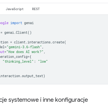
JavaScript
REST
oogle
import
genai
=
genai
.
Client
()
ction
=
client
.
interactions
.
create
(
del
=
"gemini-3.6-flash"
,
put
=
"How does AI work?"
,
neration_config
=
{
"thinking_level"
:
"low"
interaction
.
output_text
)
cje systemowe i inne konfiguracje