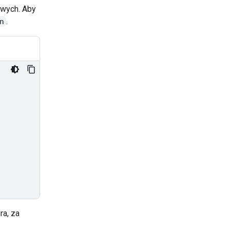
owych. Aby
n
.
ra, za