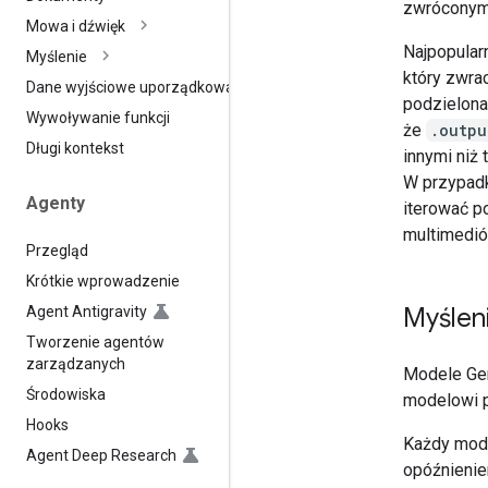
zwróconym
Mowa i dźwięk
Najpopular
Myślenie
który zwra
Dane wyjściowe uporządkowane
podzielona
Wywoływanie funkcji
że
.outpu
Długi kontekst
innymi niż
W przypadk
Agenty
iterować 
multimedi
Przegląd
Krótkie wprowadzenie
Myślen
Agent Antigravity
Tworzenie agentów
zarządzanych
Modele Gem
Środowiska
modelowi p
Hooks
Każdy mode
Agent Deep Research
opóźnieniem