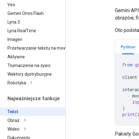
Veo
Gemini API
Gemini Omni Flash
obrazów, f
Lyria 3
Oto podsta
Lyria Real
Time
Imagen
Python
Przetwarzanie tekstu na mowę
Aktywne
from
g
Tłumaczenie na żywo
Wektory dystrybucyjne
client
Robotyka
intera
mo
Najważniejsze funkcje
in
)
Tekst
print
(
Obraz
Wideo
Pakiety Go
Dokumenty