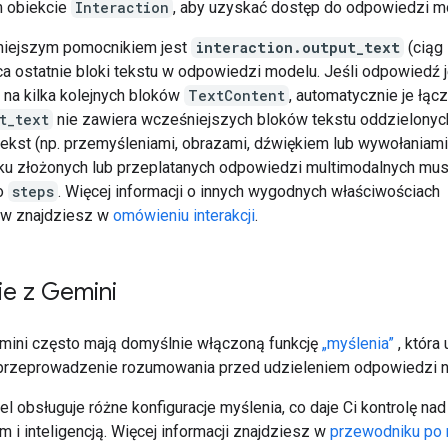
 obiekcie
Interaction
, aby uzyskać dostęp do odpowiedzi m
niejszym pomocnikiem jest
interaction.output_text
(ciąg
ca ostatnie bloki tekstu w odpowiedzi modelu. Jeśli odpowiedź 
 na kilka kolejnych bloków
TextContent
, automatycznie je łącz
t_text
nie zawiera wcześniejszych bloków tekstu oddzielonych
 tekst (np. przemyśleniami, obrazami, dźwiękiem lub wywołaniami
u złożonych lub przeplatanych odpowiedzi multimodalnych mus
po
steps
. Więcej informacji o innych wygodnych właściwościach
ów znajdziesz w
omówieniu interakcji
.
ie z Gemini
ini często mają domyślnie włączoną funkcję
„myślenia”
, która
rzeprowadzenie rozumowania przed udzieleniem odpowiedzi n
l obsługuje różne konfiguracje myślenia, co daje Ci kontrolę nad
 i inteligencją. Więcej informacji znajdziesz w
przewodniku po 