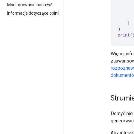
Monitorowanie nadużyć
Informacje dotyczące opinii
]
)
print
(
Więcej inf
zaawansow
rozpoznaw
dokument
Strumi
Domyślnie 
generowani
Aby interak