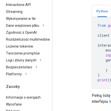
Interactions API
Python
Streaming
Wykonywanie w tle
from
g
Dane wejściowe pliku
Zgodność z Open
AI
client
Rozdzielczość multimediów
intera
Liczenie tokenów
mo
Tworzenie promptów
in
ge
Logi i zbiory danych
Bezpieczeństwo
}
Platformy
)
print
(
Zasoby
Pełną list
Informacje o wersjach
interfejsu
I
Wycofane