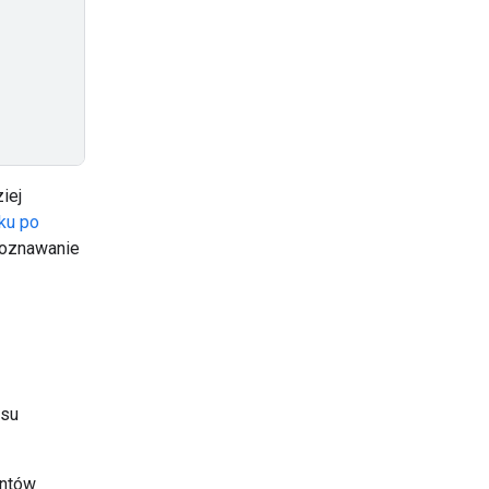
iej
ku po
zpoznawanie
esu
entów