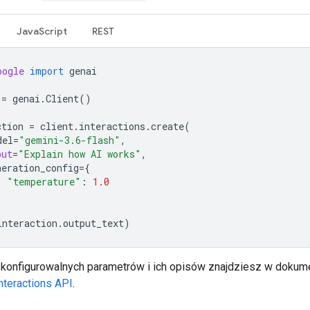
JavaScript
REST
oogle
import
genai
=
genai
.
Client
()
ction
=
client
.
interactions
.
create
(
del
=
"gemini-3.6-flash"
,
put
=
"Explain how AI works"
,
neration_config
=
{
"temperature"
:
1.0
interaction
.
output_text
)
ę konfigurowalnych parametrów i ich opisów znajdziesz w dokume
nteractions API
.