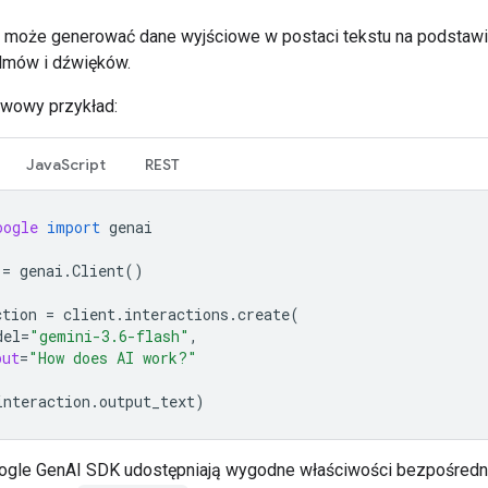
 może generować dane wyjściowe w postaci tekstu na podstawie
ilmów i dźwięków.
wowy przykład:
JavaScript
REST
oogle
import
genai
=
genai
.
Client
()
ction
=
client
.
interactions
.
create
(
del
=
"gemini-3.6-flash"
,
put
=
"How does AI work?"
interaction
.
output_text
)
ogle GenAI SDK udostępniają wygodne właściwości bezpośredn