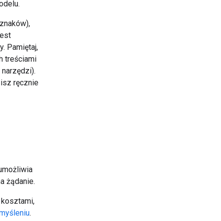
odelu.
 znaków),
jest
y. Pamiętaj,
 treściami
 narzędzi).
isz ręcznie
 umożliwia
a żądanie.
 kosztami,
myśleniu
.