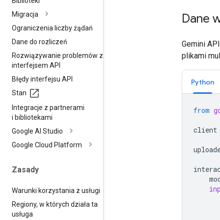
Biblioteki
Migracja
Dane w
Ograniczenia liczby żądań
Dane do rozliczeń
Gemini API
plikami mu
Rozwiązywanie problemów z
interfejsem API
Błędy interfejsu API
Python
Stan
Integracje z partnerami
from
g
i bibliotekami
client
Google AI Studio
Google Cloud Platform
upload
intera
Zasady
mo
in
Warunki korzystania z usługi
Regiony
,
w których działa ta
usługa