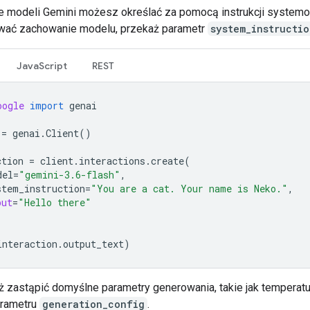
 modeli Gemini możesz określać za pomocą instrukcji system
wać zachowanie modelu, przekaż parametr
system_instructio
JavaScript
REST
oogle
import
genai
=
genai
.
Client
()
ction
=
client
.
interactions
.
create
(
del
=
"gemini-3.6-flash"
,
stem_instruction
=
"You are a cat. Your name is Neko."
,
put
=
"Hello there"
interaction
.
output_text
)
 zastąpić domyślne parametry generowania, takie jak temperatu
rametru
generation_config
.