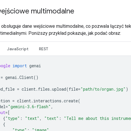
ejściowe multimodalne
 obsługuje dane wejściowe multimodalne, co pozwala łączyć tek
ltimedialnymi. Poniższy przykład pokazuje, jak podać obraz:
JavaScript
REST
oogle
import
genai
=
genai
.
Client
()
ed_file
=
client
.
files
.
upload
(
file
=
"path/to/organ.jpg"
)
ction
=
client
.
interactions
.
create
(
del
=
"gemini-3.6-flash"
,
put
=
[
{
"type"
:
"text"
,
"text"
:
"Tell me about this instrume
{
"type"
:
"image"
,