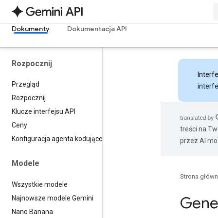
Dokumenty
Dokumentacja API
Rozpocznij
Interfe
Przegląd
interf
Rozpocznij
Klucze interfejsu API
Ceny
treści na T
Konfiguracja agenta kodującego
przez AI mo
Modele
Strona głów
Wszystkie modele
Gene
Najnowsze modele Gemini
Nano Banana