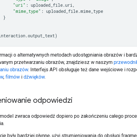
"uri"
:
uploaded_file
.
uri
,
"mime_type"
:
uploaded_file
.
mime_type
}
interaction
.
output_text
)
ormacji o alternatywnych metodach udostępniania obrazów i bardz
anym przetwarzaniu obrazów, znajdziesz w naszym
przewodni
aniu obrazów
. Interfejs API obsługuje też dane wejściowe i ro
ów
,
filmów
i
dźwięków
.
eniowanie odpowiedzi
model zwraca odpowiedź dopiero po zakończeniu całego proc
a.
cje były bardziej płynne, użyj strumieniowania do obsługi fragm