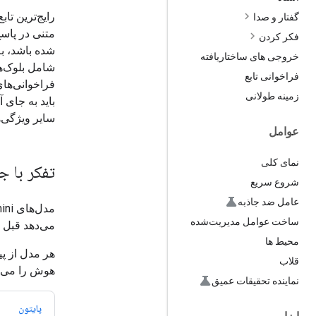
رایج‌ترین تا
گفتار و صدا
متنی در پاسخ
فکر کردن
شده باشد، به
خروجی های ساختاریافته
شامل بلوک‌ها
فراخوانی تابع
فراخوانی‌های
زمینه طولانی
باید به جای 
سایر ویژگی‌
عوامل
نمای کلی
تفکر با ج
شروع سریع
عامل ضد جاذبه
مدل‌های Gemini اغلب به طور پیش‌فرض قابلیت
ساخت عوامل مدیریت‌شده
می‌دهد قبل ا
محیط ها
هر مدل از پی
قلاب
هوش را می‌د
نماینده تحقیقات عمیق
پایتون