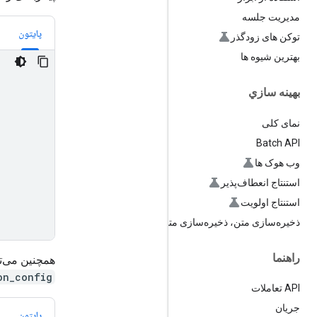
مدیریت جلسه
پایتون
توکن های زودگذر
بهترین شیوه ها
بهينه سازي
نمای کلی
Batch API
وب هوک ها
استنتاج انعطاف‌پذیر
استنتاج اولویت
ذخیره‌سازی متن، ذخیره‌سازی متن
راهنما
همچنین می‌توا
on_config
API تعاملات
جریان
پایتون