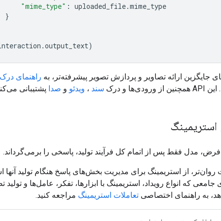
"mime_type"
:
uploaded_file
.
mime_type
}
interaction
.
output_text
)
 جایگزین ارائه تصاویر و پردازش تصویر پیشرفته‌تر، به
راهنمای درک 
رودی‌ها و درک
سند
،
ویدئو
و
صدا
پشتیبانی می‌کند
 استریمینگ
رض، مدل فقط پس از اتمام کل فرآیند تولید، پاسخی را برمی‌گرداند.
 روان‌تر، از استریمینگ برای مدیریت بخش‌های پاسخ هنگام تولید آنها اس
جامعی که انواع رویداد، استریمینگ با ابزارها، تفکر، عامل‌ها و تولید تص
د، به راهنمای اختصاصی
تعاملات استریمینگ
مراجعه کنید.