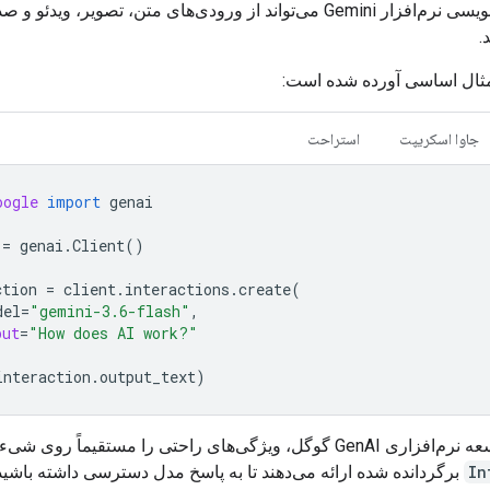
رابط برنامه‌نویسی نرم‌افزار Gemini می‌تواند از ورودی‌های متن، تصویر، وی
.
 مثال اساسی آورده شده است:
جاوا اسکریپت
استراحت
oogle
import
genai
=
genai
.
Client
()
ction
=
client
.
interactions
.
create
(
del
=
"gemini-3.6-flash"
,
put
=
"How does AI work?"
interaction
.
output_text
)
وگل، ویژگی‌های راحتی را مستقیماً روی شیء
In
برگردانده شده ارائه می‌دهند تا به پاسخ مدل دسترسی داشته باشید