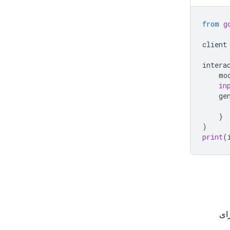
from
g
client
intera
mo
in
ge
}
)
print
(
 برای