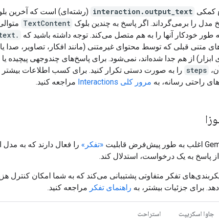
بع کمکی
interaction.output_text
(رشته‌ای) است که آخرین بلو
 مدل را برمی‌گرداند. اگر پاسخ به چندین بلوک
TextContent
متوالی
 طور خودکار آنها را به هم متصل می‌کند. توجه داشته باشید که
.output_text
ی متنی قبلی که توسط محتوای غیرمتنی (مانند افکار، تصاویر، صدا یا
 ابزار) از هم جدا شده‌اند، نمی‌شود. برای پاسخ‌های چندوجهی پیچیده یا د
آن،
steps
را به صورت دستی تکرار کنید. برای کسب اطلاعات بیشتر د
های راحتی رسانه، به
مرور کلی Interactions
مراجعه کنید.
وزا
«تفکر»
را فعال دارند که به مدل ا
ز پاسخ به یک درخواست، استدلال کند.
کربندی‌های تفکر متفاوتی پشتیبانی می‌کند که به شما امکان کنترل هزین
هد. برای جزئیات بیشتر، به
راهنمای تفکر
مراجعه کنید.
جاوا اسکریپت
استراحت