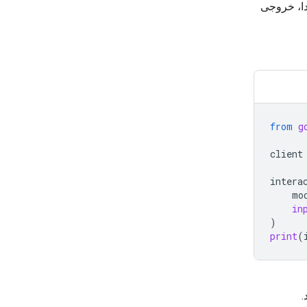
دئو و صدا، خروجی
from
g
client
intera
mo
in
)
print
(
.