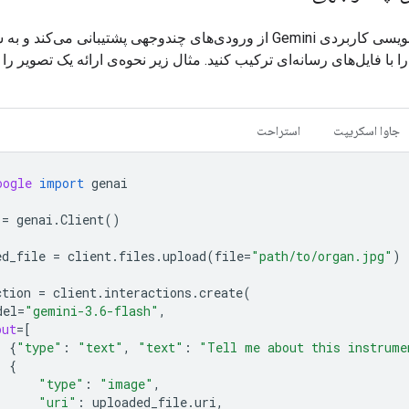
رابط برنامه‌نویسی کاربردی Gemini از ورودی‌های چندوجهی پشتیبانی می‌کند
ا با فایل‌های رسانه‌ای ترکیب کنید. مثال زیر نحوه‌ی ارائه یک تصویر را
جاوا اسکریپت
استراحت
oogle
import
genai
=
genai
.
Client
()
ed_file
=
client
.
files
.
upload
(
file
=
"path/to/organ.jpg"
)
ction
=
client
.
interactions
.
create
(
del
=
"gemini-3.6-flash"
,
put
=
[
{
"type"
:
"text"
,
"text"
:
"Tell me about this instrume
{
"type"
:
"image"
,
"uri"
:
uploaded_file
.
uri
,