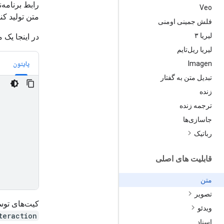
Veo
متن تولید کند
فلش جمینی اومنی
لیریا ۳
در اینجا یک
لیریا ریل‌تایم
پایتون
Imagen
تبدیل متن به گفتار
زنده
ترجمه زنده
جاسازی‌ها
رباتیک
قابلیت های اصلی
متن
تصویر
کیت‌های توسعه نرم‌افزاری GenAI گ
ویدئو
teraction
اسناد