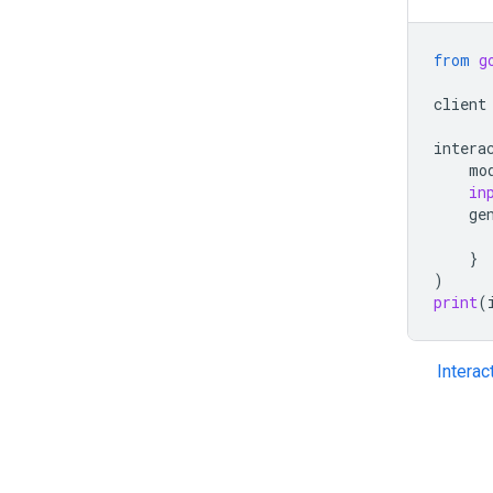
from
g
client
intera
mo
in
ge
}
)
print
(