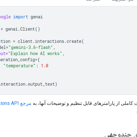
oogle
import
genai
=
genai
.
Client
()
ction
=
client
.
interactions
.
create
(
del
=
"gemini-3.6-flash"
,
put
=
"Explain how AI works"
,
neration_config
=
{
"temperature"
:
1.0
interaction
.
output_text
)
املی از پارامترهای قابل تنظیم و توضیحات آنها، به
مرجع Interactions API
ی چندوجهی