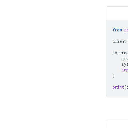
from
g
client
intera
mo
sy
in
)
print
(