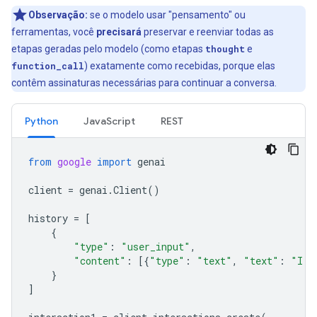
Observação:
se o modelo usar "pensamento" ou
ferramentas, você
precisará
preservar e reenviar todas as
etapas geradas pelo modelo (como etapas
thought
e
function_call
) exatamente como recebidas, porque elas
contêm assinaturas necessárias para continuar a conversa.
Python
JavaScript
REST
from
google
import
genai
client
=
genai
.
Client
()
history
=
[
{
"type"
:
"user_input"
,
"content"
:
[{
"type"
:
"text"
,
"text"
:
"I h
}
]