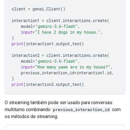
client
=
genai
.
Client
()
interaction1
=
client
.
interactions
.
create
(
model
=
"gemini-3.6-flash"
,
input
=
"I have 2 dogs in my house."
,
)
print
(
interaction1
.
output_text
)
interaction2
=
client
.
interactions
.
create
(
model
=
"gemini-3.6-flash"
,
input
=
"How many paws are in my house?"
,
previous_interaction_id
=
interaction1
.
id
,
)
print
(
interaction2
.
output_text
)
O streaming também pode ser usado para conversas
multiturno combinando
previous_interaction_id
com
os métodos de streaming.