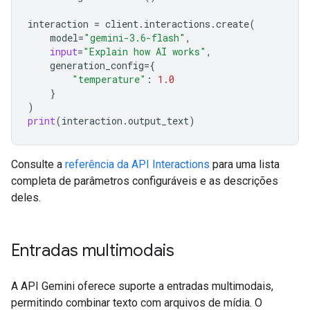
interaction
=
client
.
interactions
.
create
(
model
=
"gemini-3.6-flash"
,
input
=
"Explain how AI works"
,
generation_config
=
{
"temperature"
:
1.0
}
)
print
(
interaction
.
output_text
)
Consulte a
referência da API Interactions
para uma lista
completa de parâmetros configuráveis e as descrições
deles.
Entradas multimodais
A API Gemini oferece suporte a entradas multimodais,
permitindo combinar texto com arquivos de mídia. O