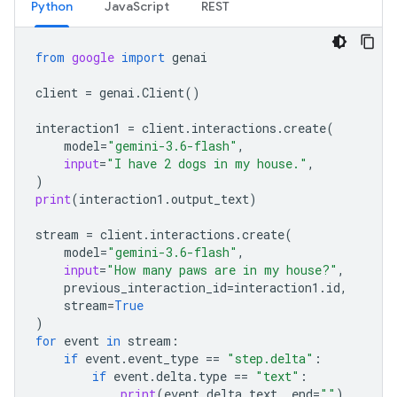
Python
JavaScript
REST
from
google
import
genai
client
=
genai
.
Client
()
interaction1
=
client
.
interactions
.
create
(
model
=
"gemini-3.6-flash"
,
input
=
"I have 2 dogs in my house."
,
)
print
(
interaction1
.
output_text
)
stream
=
client
.
interactions
.
create
(
model
=
"gemini-3.6-flash"
,
input
=
"How many paws are in my house?"
,
previous_interaction_id
=
interaction1
.
id
,
stream
=
True
)
for
event
in
stream
:
if
event
.
event_type
==
"step.delta"
:
if
event
.
delta
.
type
==
"text"
:
print
(
event
.
delta
.
text
,
end
=
""
)