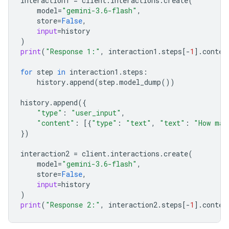
interaction1
=
client
.
interactions
.
create
(
model
=
"gemini-3.6-flash"
,
store
=
False
,
input
=
history
)
print
(
"Response 1:"
,
interaction1
.
steps
[
-
1
]
.
conten
for
step
in
interaction1
.
steps
:
history
.
append
(
step
.
model_dump
())
history
.
append
({
"type"
:
"user_input"
,
"content"
:
[{
"type"
:
"text"
,
"text"
:
"How man
})
interaction2
=
client
.
interactions
.
create
(
model
=
"gemini-3.6-flash"
,
store
=
False
,
input
=
history
)
print
(
"Response 2:"
,
interaction2
.
steps
[
-
1
]
.
conten