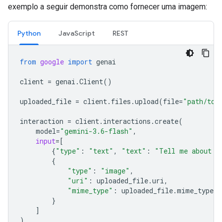
exemplo a seguir demonstra como fornecer uma imagem:
Python
JavaScript
REST
from
google
import
genai
client
=
genai
.
Client
()
uploaded_file
=
client
.
files
.
upload
(
file
=
"path/to/
interaction
=
client
.
interactions
.
create
(
model
=
"gemini-3.6-flash"
,
input
=
[
{
"type"
:
"text"
,
"text"
:
"Tell me about t
{
"type"
:
"image"
,
"uri"
:
uploaded_file
.
uri
,
"mime_type"
:
uploaded_file
.
mime_type
}
]
)