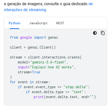
e geração de imagens, consulte o guia dedicado
de
interações de streaming
.
Python
JavaScript
REST
from
google
import
genai
client
=
genai
.
Client
()
stream
=
client
.
interactions
.
create
(
model
=
"gemini-3.6-flash"
,
input
=
"Explain how AI works"
,
stream
=
True
)
for
event
in
stream
:
if
event
.
event_type
==
"step.delta"
:
if
event
.
delta
.
type
==
"text"
:
print
(
event
.
delta
.
text
,
end
=
""
)