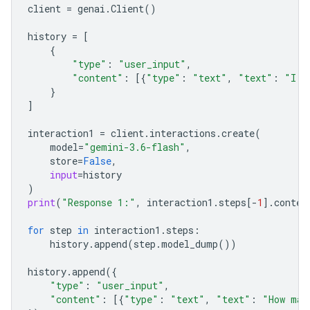
client
=
genai
.
Client
()
history
=
[
{
"type"
:
"user_input"
,
"content"
:
[{
"type"
:
"text"
,
"text"
:
"I h
}
]
interaction1
=
client
.
interactions
.
create
(
model
=
"gemini-3.6-flash"
,
store
=
False
,
input
=
history
)
print
(
"Response 1:"
,
interaction1
.
steps
[
-
1
]
.
conten
for
step
in
interaction1
.
steps
:
history
.
append
(
step
.
model_dump
())
history
.
append
({
"type"
:
"user_input"
,
"content"
:
[{
"type"
:
"text"
,
"text"
:
"How man