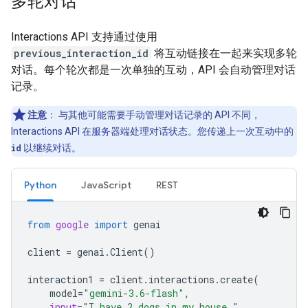
多轮对话
Interactions API 支持通过使用
previous_interaction_id
将互动链接在一起来实现多轮
对话。每个轮次都是一次单独的互动，API 会自动管理对话
记录。
注意
：
与其他可能需要手动管理对话记录的 API 不同，
Interactions API 在服务器端处理对话状态。您传递上一次互动中的
id
以继续对话。
Python
JavaScript
REST
from
google
import
genai
client
=
genai
.
Client
()
interaction1
=
client
.
interactions
.
create
(
model
=
"gemini-3.6-flash"
,
input
=
"I have 2 dogs in my house."
,