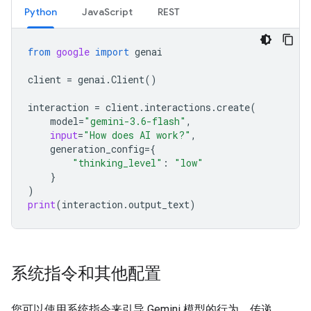
Python
JavaScript
REST
from
google
import
genai
client
=
genai
.
Client
()
interaction
=
client
.
interactions
.
create
(
model
=
"gemini-3.6-flash"
,
input
=
"How does AI work?"
,
generation_config
=
{
"thinking_level"
:
"low"
}
)
print
(
interaction
.
output_text
)
系统指令和其他配置
您可以使用系统指令来引导 Gemini 模型的行为。传递