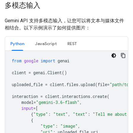
多模态输入
Gemini API 支持多模态输入，让您可以将文本与媒体文件
相结合。以下示例演示了如何提供图片：
Python
JavaScript
REST
from
google
import
genai
client
=
genai
.
Client
()
uploaded_file
=
client
.
files
.
upload
(
file
=
"path/to/
interaction
=
client
.
interactions
.
create
(
model
=
"gemini-3.6-flash"
,
input
=
[
{
"type"
:
"text"
,
"text"
:
"Tell me about t
{
"type"
:
"image"
,
"uri"
:
uploaded_file
.
uri
,