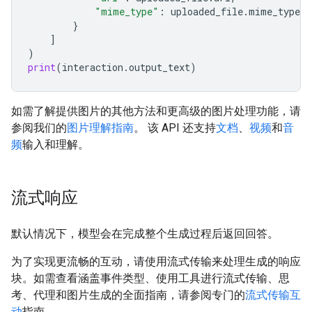
"mime_type"
:
uploaded_file
.
mime_type
}
]
)
print
(
interaction
.
output_text
)
如需了解提供图片的其他方法和更高级的图片处理功能，请
参阅我们的
图片理解指南
。 该 API 还支持
文档
、
视频
和
音
频
输入和理解。
流式响应
默认情况下，模型会在完成整个生成过程后返回回答。
为了实现更流畅的互动，请使用流式传输来处理生成的响应
块。如需查看涵盖事件类型、使用工具进行流式传输、思
考、代理和图片生成的全面指南，请参阅专门的
流式传输互
动
指南。