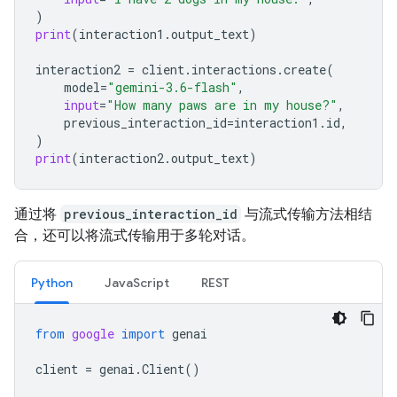
)
print
(
interaction1
.
output_text
)
interaction2
=
client
.
interactions
.
create
(
model
=
"gemini-3.6-flash"
,
input
=
"How many paws are in my house?"
,
previous_interaction_id
=
interaction1
.
id
,
)
print
(
interaction2
.
output_text
)
通过将
previous_interaction_id
与流式传输方法相结
合，还可以将流式传输用于多轮对话。
Python
JavaScript
REST
from
google
import
genai
client
=
genai
.
Client
()