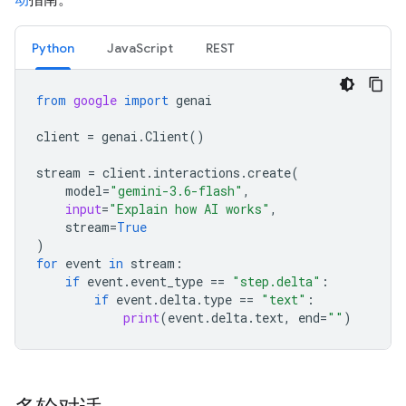
Python
JavaScript
REST
from
google
import
genai
client
=
genai
.
Client
()
stream
=
client
.
interactions
.
create
(
model
=
"gemini-3.6-flash"
,
input
=
"Explain how AI works"
,
stream
=
True
)
for
event
in
stream
:
if
event
.
event_type
==
"step.delta"
:
if
event
.
delta
.
type
==
"text"
:
print
(
event
.
delta
.
text
,
end
=
""
)