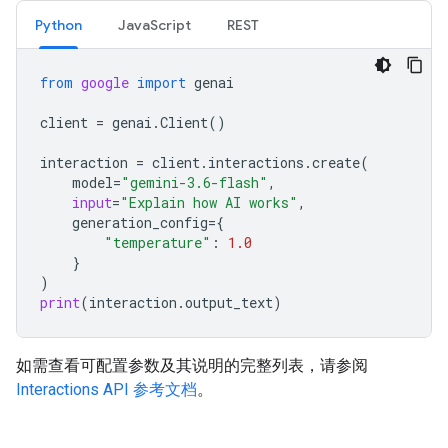
Python
JavaScript
REST
from
google
import
genai
client
=
genai
.
Client
()
interaction
=
client
.
interactions
.
create
(
model
=
"gemini-3.6-flash"
,
input
=
"Explain how AI works"
,
generation_config
=
{
"temperature"
:
1.0
}
)
print
(
interaction
.
output_text
)
如需查看可配置参数及其说明的完整列表，请参阅
Interactions API 参考文档
。