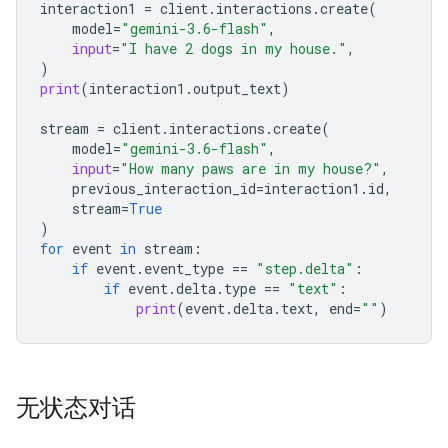
interaction1
=
client
.
interactions
.
create
(
model
=
"gemini-3.6-flash"
,
input
=
"I have 2 dogs in my house."
,
)
print
(
interaction1
.
output_text
)
stream
=
client
.
interactions
.
create
(
model
=
"gemini-3.6-flash"
,
input
=
"How many paws are in my house?"
,
previous_interaction_id
=
interaction1
.
id
,
stream
=
True
)
for
event
in
stream
:
if
event
.
event_type
==
"step.delta"
:
if
event
.
delta
.
type
==
"text"
:
print
(
event
.
delta
.
text
,
end
=
""
)
无状态对话