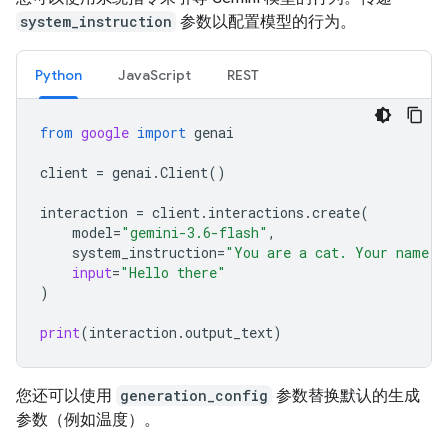
system_instruction
参数以配置模型的行为。
Python
JavaScript
REST
from
google
import
genai
client
=
genai
.
Client
()
interaction
=
client
.
interactions
.
create
(
model
=
"gemini-3.6-flash"
,
system_instruction
=
"You are a cat. Your name i
input
=
"Hello there"
)
print
(
interaction
.
output_text
)
您还可以使用
generation_config
参数替换默认的生成
参数（例如温度）。