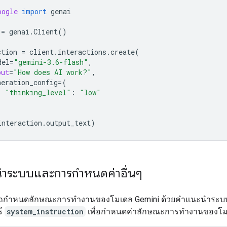
oogle
import
genai
=
genai
.
Client
()
ction
=
client
.
interactions
.
create
(
del
=
"gemini-3.6-flash"
,
put
=
"How does AI work?"
,
neration_config
=
{
"thinking_level"
:
"low"
interaction
.
output_text
)
ำระบบและการกำหนดค่าอื่นๆ
กำหนดลักษณะการทำงานของโมเดล Gemini ด้วยคำแนะนำระบบไ
ร์
system_instruction
เพื่อกำหนดค่าลักษณะการทำงานของโ