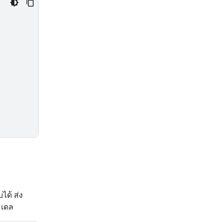
ด้ ส่ง
มเดล