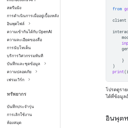
สตรีมมิง
from
g
การดำเนินการเมื่ออยู่เบื้องหลัง
client
อินพุตไฟล์
intera
ความเข้ากันได้กับ Open
AI
mo
ความละเอียดของสื่อ
in
การนับโทเค็น
ge
บริการวิศวกรรมทันที
}
บันทึกและชุดข้อมูล
)
print
(
ความปลอดภัย
เฟรมเวิร์ก
โปรดดูรายก
ทรัพยากร
ได้ที่ข้อมูล
บันทึกประจำรุ่น
การเลิกใช้งาน
อินพุต
ห้องสมุด