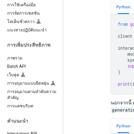
การใช้เครื่องมือ
Python
การจัดการเซสชัน
โทเค็นชั่วคราว
from
g
แนวทางปฏิบัติแนะนำ
client
การเพิ่มประสิทธิภาพ
intera
mo
ภาพรวม
sy
in
Batch API
)
เว็บฮุค
การอนุมานแบบยืดหยุ่น
print
(
การอนุมานตามลำดับความ
สำคัญ
นอกจากนี้ 
การแคชบริบท
generati
คำแนะนำ
Python
Interactions API