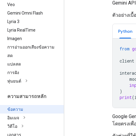
Gemini API
Veo
Gemini Omni Flash
ตัวอย่างเบื้อ
Lyria 3
Lyria RealTime
Python
Imagen
การอ่านออกเสียงข้อความ
from
g
สด
client
แปลสด
การฝัง
intera
mo
หุ่นยนต์
in
)
ความสามารถหลัก
print
(
ข้อความ
Google Gen
อิมเมจ
โดยตรงเพื่
วิดีโอ
เอกสาร
ตัวช่วยที่ใช