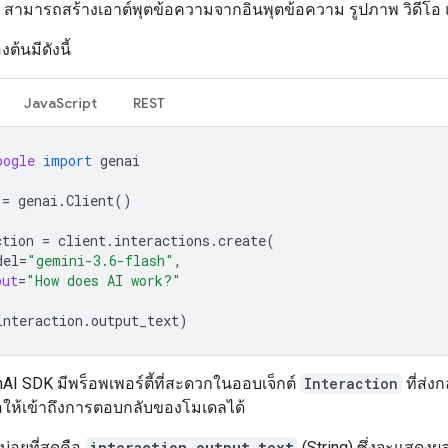
 สามารถสร้างเอาต์พุตข้อความจากอินพุตข้อความ รูปภาพ วิดีโอ 
งต้นมีดังนี้
JavaScript
REST
oogle
import
genai
=
genai
.
Client
()
ction
=
client
.
interactions
.
create
(
del
=
"gemini-3.6-flash"
,
put
=
"How does AI work?"
interaction
.
output_text
)
AI SDK มีพร็อพเพอร์ตี้ที่สะดวกในออบเจ็กต์
Interaction
ที่ส่ง
อให้เข้าถึงการตอบกลับของโมเดลได้
้บ่อยที่สุดคือ
interaction.output_text
(String) ซึ่งจะแสดงผ