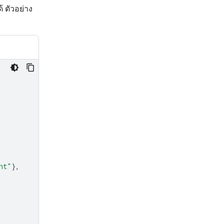
 ตัวอย่าง
nt"
},