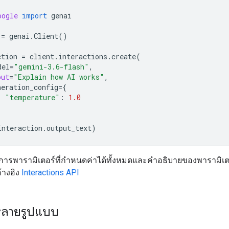
oogle
import
genai
=
genai
.
Client
()
ction
=
client
.
interactions
.
create
(
del
=
"gemini-3.6-flash"
,
put
=
"Explain how AI works"
,
neration_config
=
{
"temperature"
:
1.0
interaction
.
output_text
)
ารพารามิเตอร์ที่กำหนดค่าได้ทั้งหมดและคำอธิบายของพารามิเตอร
อ้างอิง
Interactions API
หลายรูปแบบ