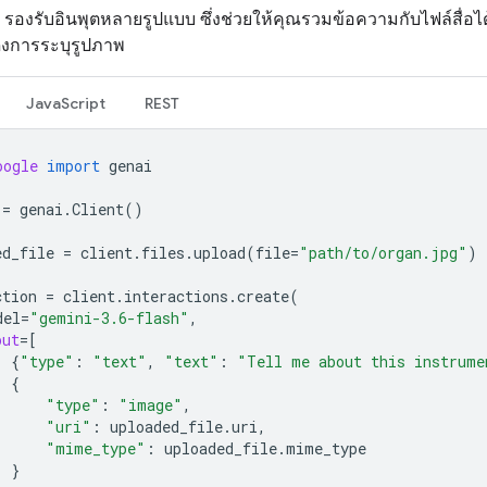
 รองรับอินพุตหลายรูปแบบ ซึ่งช่วยให้คุณรวมข้อความกับไฟล์สื่อได้
ดงการระบุรูปภาพ
JavaScript
REST
oogle
import
genai
=
genai
.
Client
()
ed_file
=
client
.
files
.
upload
(
file
=
"path/to/organ.jpg"
)
ction
=
client
.
interactions
.
create
(
del
=
"gemini-3.6-flash"
,
put
=
[
{
"type"
:
"text"
,
"text"
:
"Tell me about this instrume
{
"type"
:
"image"
,
"uri"
:
uploaded_file
.
uri
,
"mime_type"
:
uploaded_file
.
mime_type
}