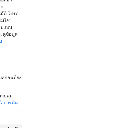
อก
มัติ โปรด
ม่ใช่
ตอบแบบ
ดูข้อมูล
บ
ุผลก่อนที่จะ
ควบคุม
่มือการคิด