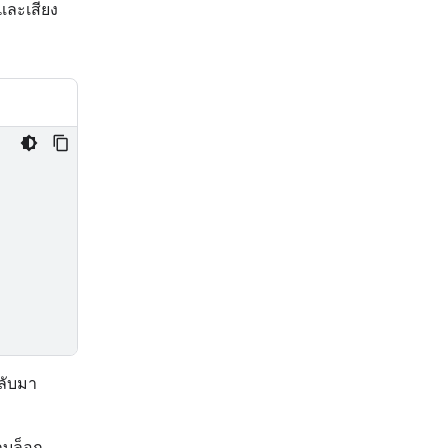
และเสียง
กลับมา
ลบล็อก