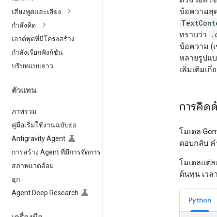
ข้อความสุ
เสียงพูดและเสียง
TextCont
กำลังคิด
ทราบว่า
.
เอาต์พุตที่มีโครงสร้าง
ข้อความ (เ
กำลังเรียกฟังก์ชัน
หลายรูปแบบ
บริบทแบบยาว
เพิ่มเติมเกี
ตัวแทน
การคิดด
ภาพรวม
คู่มือเริ่มใช้งานฉบับย่อ
โมเดล Gemi
Antigravity Agent
ตอบกลับ ค
การสร้าง Agent ที่มีการจัดการ
โมเดลแต่ล
สภาพแวดล้อม
ต้นทุน เวล
ฮุก
Agent Deep Research
Python