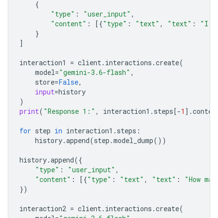
{
"type"
:
"user_input"
,
"content"
:
[{
"type"
:
"text"
,
"text"
:
"I h
}
]
interaction1
=
client
.
interactions
.
create
(
model
=
"gemini-3.6-flash"
,
store
=
False
,
input
=
history
)
print
(
"Response 1:"
,
interaction1
.
steps
[
-
1
]
.
conten
for
step
in
interaction1
.
steps
:
history
.
append
(
step
.
model_dump
())
history
.
append
({
"type"
:
"user_input"
,
"content"
:
[{
"type"
:
"text"
,
"text"
:
"How man
})
interaction2
=
client
.
interactions
.
create
(