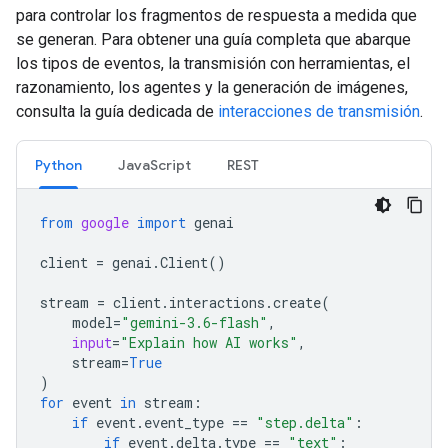
para controlar los fragmentos de respuesta a medida que
se generan. Para obtener una guía completa que abarque
los tipos de eventos, la transmisión con herramientas, el
razonamiento, los agentes y la generación de imágenes,
consulta la guía dedicada de
interacciones de transmisión
.
Python
JavaScript
REST
from
google
import
genai
client
=
genai
.
Client
()
stream
=
client
.
interactions
.
create
(
model
=
"gemini-3.6-flash"
,
input
=
"Explain how AI works"
,
stream
=
True
)
for
event
in
stream
:
if
event
.
event_type
==
"step.delta"
:
if
event
.
delta
.
type
==
"text"
: