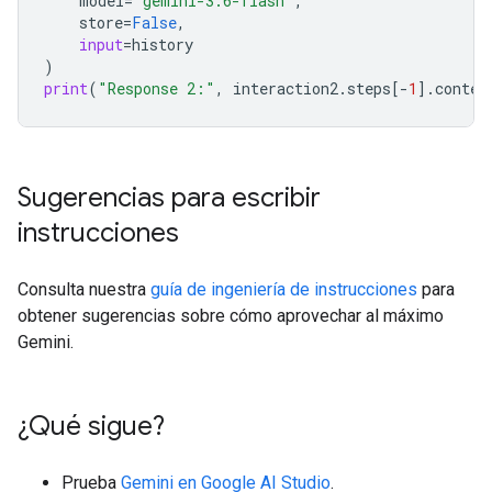
model
=
"gemini-3.6-flash"
,
store
=
False
,
input
=
history
)
print
(
"Response 2:"
,
interaction2
.
steps
[
-
1
]
.
conten
Sugerencias para escribir
instrucciones
Consulta nuestra
guía de ingeniería de instrucciones
para
obtener sugerencias sobre cómo aprovechar al máximo
Gemini.
¿Qué sigue?
Prueba
Gemini en Google AI Studio
.