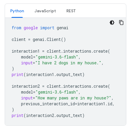
Python
JavaScript
REST
from
google
import
genai
client
=
genai
.
Client
()
interaction1
=
client
.
interactions
.
create
(
model
=
"gemini-3.6-flash"
,
input
=
"I have 2 dogs in my house."
,
)
print
(
interaction1
.
output_text
)
interaction2
=
client
.
interactions
.
create
(
model
=
"gemini-3.6-flash"
,
input
=
"How many paws are in my house?"
,
previous_interaction_id
=
interaction1
.
id
,
)
print
(
interaction2
.
output_text
)