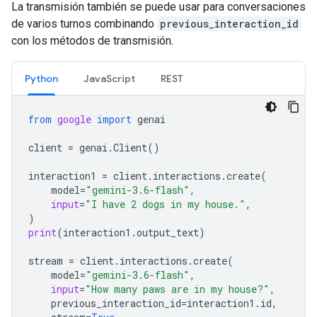
La transmisión también se puede usar para conversaciones
de varios turnos combinando
previous_interaction_id
con los métodos de transmisión.
Python
JavaScript
REST
from
google
import
genai
client
=
genai
.
Client
()
interaction1
=
client
.
interactions
.
create
(
model
=
"gemini-3.6-flash"
,
input
=
"I have 2 dogs in my house."
,
)
print
(
interaction1
.
output_text
)
stream
=
client
.
interactions
.
create
(
model
=
"gemini-3.6-flash"
,
input
=
"How many paws are in my house?"
,
previous_interaction_id
=
interaction1
.
id
,