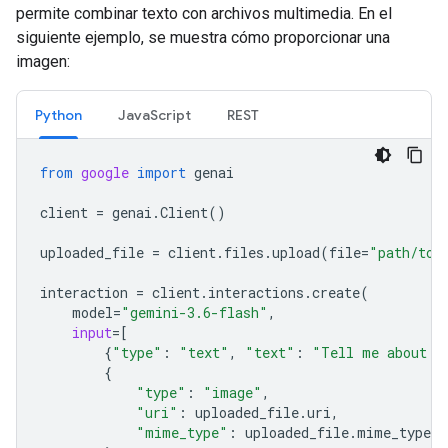
permite combinar texto con archivos multimedia. En el
siguiente ejemplo, se muestra cómo proporcionar una
imagen:
Python
JavaScript
REST
from
google
import
genai
client
=
genai
.
Client
()
uploaded_file
=
client
.
files
.
upload
(
file
=
"path/to/
interaction
=
client
.
interactions
.
create
(
model
=
"gemini-3.6-flash"
,
input
=
[
{
"type"
:
"text"
,
"text"
:
"Tell me about t
{
"type"
:
"image"
,
"uri"
:
uploaded_file
.
uri
,
"mime_type"
:
uploaded_file
.
mime_type