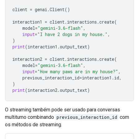
client
=
genai
.
Client
()
interaction1
=
client
.
interactions
.
create
(
model
=
"gemini-3.6-flash"
,
input
=
"I have 2 dogs in my house."
,
)
print
(
interaction1
.
output_text
)
interaction2
=
client
.
interactions
.
create
(
model
=
"gemini-3.6-flash"
,
input
=
"How many paws are in my house?"
,
previous_interaction_id
=
interaction1
.
id
,
)
print
(
interaction2
.
output_text
)
O streaming também pode ser usado para conversas
multiturno combinando
previous_interaction_id
com
os métodos de streaming.