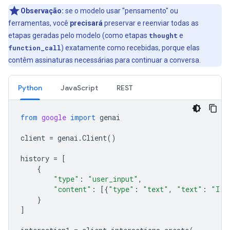
Observação:
se o modelo usar "pensamento" ou
ferramentas, você
precisará
preservar e reenviar todas as
etapas geradas pelo modelo (como etapas
thought
e
function_call
) exatamente como recebidas, porque elas
contêm assinaturas necessárias para continuar a conversa.
Python
JavaScript
REST
from
google
import
genai
client
=
genai
.
Client
()
history
=
[
{
"type"
:
"user_input"
,
"content"
:
[{
"type"
:
"text"
,
"text"
:
"I h
}
]