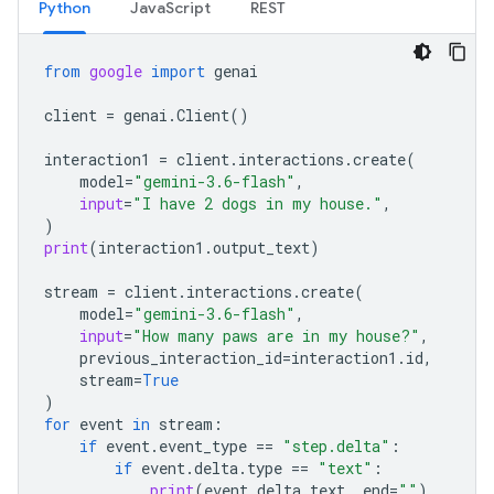
Python
JavaScript
REST
from
google
import
genai
client
=
genai
.
Client
()
interaction1
=
client
.
interactions
.
create
(
model
=
"gemini-3.6-flash"
,
input
=
"I have 2 dogs in my house."
,
)
print
(
interaction1
.
output_text
)
stream
=
client
.
interactions
.
create
(
model
=
"gemini-3.6-flash"
,
input
=
"How many paws are in my house?"
,
previous_interaction_id
=
interaction1
.
id
,
stream
=
True
)
for
event
in
stream
:
if
event
.
event_type
==
"step.delta"
:
if
event
.
delta
.
type
==
"text"
:
print
(
event
.
delta
.
text
,
end
=
""
)