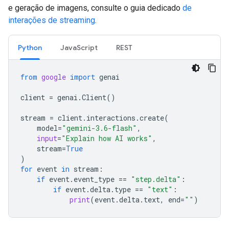
e geração de imagens, consulte o guia dedicado
de
interações de streaming
.
Python
JavaScript
REST
from
google
import
genai
client
=
genai
.
Client
()
stream
=
client
.
interactions
.
create
(
model
=
"gemini-3.6-flash"
,
input
=
"Explain how AI works"
,
stream
=
True
)
for
event
in
stream
:
if
event
.
event_type
==
"step.delta"
:
if
event
.
delta
.
type
==
"text"
:
print
(
event
.
delta
.
text
,
end
=
""
)