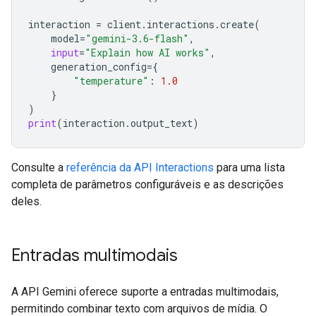
interaction
=
client
.
interactions
.
create
(
model
=
"gemini-3.6-flash"
,
input
=
"Explain how AI works"
,
generation_config
=
{
"temperature"
:
1.0
}
)
print
(
interaction
.
output_text
)
Consulte a
referência da API Interactions
para uma lista
completa de parâmetros configuráveis e as descrições
deles.
Entradas multimodais
A API Gemini oferece suporte a entradas multimodais,
permitindo combinar texto com arquivos de mídia. O