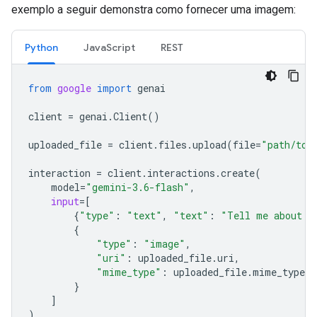
exemplo a seguir demonstra como fornecer uma imagem:
Python
JavaScript
REST
from
google
import
genai
client
=
genai
.
Client
()
uploaded_file
=
client
.
files
.
upload
(
file
=
"path/to/
interaction
=
client
.
interactions
.
create
(
model
=
"gemini-3.6-flash"
,
input
=
[
{
"type"
:
"text"
,
"text"
:
"Tell me about t
{
"type"
:
"image"
,
"uri"
:
uploaded_file
.
uri
,
"mime_type"
:
uploaded_file
.
mime_type
}
]
)