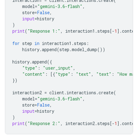
interaction1
=
client
.
interactions
.
create
(
model
=
"gemini-3.6-flash"
,
store
=
False
,
input
=
history
)
print
(
"Response 1:"
,
interaction1
.
steps
[
-
1
]
.
conten
for
step
in
interaction1
.
steps
:
history
.
append
(
step
.
model_dump
())
history
.
append
({
"type"
:
"user_input"
,
"content"
:
[{
"type"
:
"text"
,
"text"
:
"How man
})
interaction2
=
client
.
interactions
.
create
(
model
=
"gemini-3.6-flash"
,
store
=
False
,
input
=
history
)
print
(
"Response 2:"
,
interaction2
.
steps
[
-
1
]
.
conten