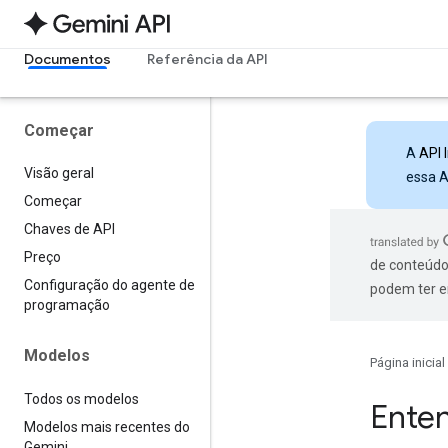
Documentos
Referência da API
Começar
A
API 
Visão geral
essa A
Começar
Chaves de API
Preço
de conteúdo
Configuração do agente de
podem ter e
programação
Modelos
Página inicial
Todos os modelos
Enten
Modelos mais recentes do
Gemini