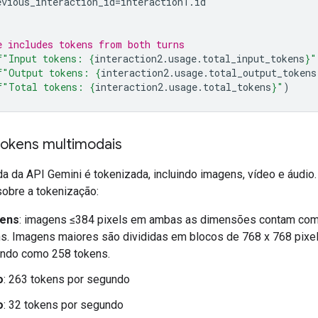
evious_interaction_id
=
interaction1
.
id
e includes tokens from both turns
f
"Input tokens: 
{
interaction2
.
usage
.
total_input_tokens
}
"
f
"Output tokens: 
{
interaction2
.
usage
.
total_output_tokens
f
"Total tokens: 
{
interaction2
.
usage
.
total_tokens
}
"
)
tokens multimodais
da da API Gemini é tokenizada, incluindo imagens, vídeo e áudio
sobre a tokenização:
ens
: imagens ≤384 pixels em ambas as dimensões contam co
s. Imagens maiores são divididas em blocos de 768 x 768 pixe
ando como 258 tokens.
o
: 263 tokens por segundo
o
: 32 tokens por segundo