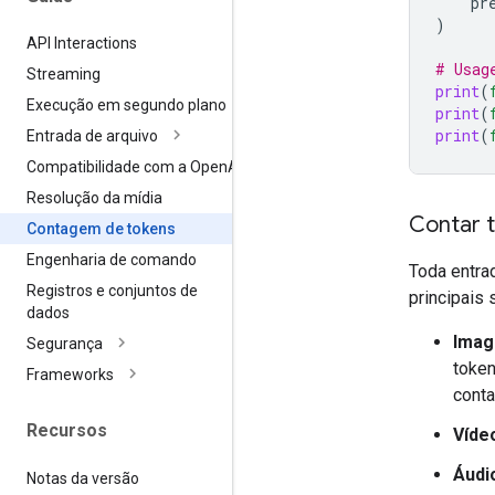
pr
)
API Interactions
# Usag
Streaming
print
(
Execução em segundo plano
print
(
print
(
Entrada de arquivo
Compatibilidade com a Open
AI
Resolução da mídia
Contar 
Contagem de tokens
Engenharia de comando
Toda entra
Registros e conjuntos de
principais 
dados
Imag
Segurança
token
Frameworks
cont
Recursos
Víde
Áudi
Notas da versão