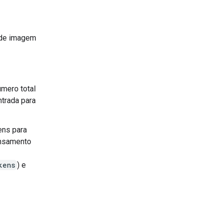
s de imagem
mero total
ntrada para
ens para
ensamento
kens
) e