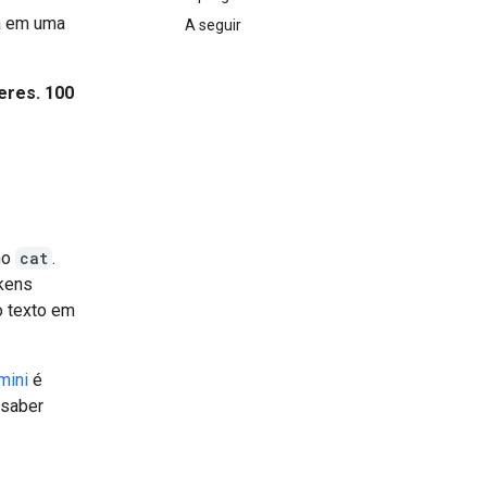
da em uma
A seguir
eres. 100
omo
cat
.
okens
o texto em
mini
é
 saber