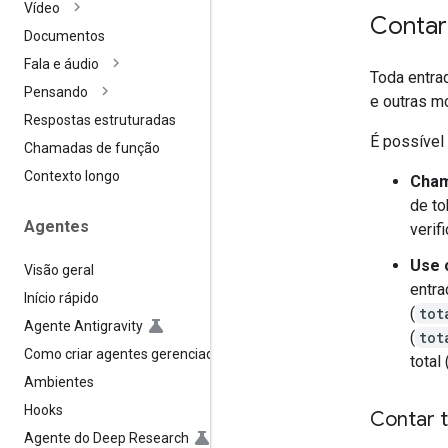
Vídeo
Contar
Documentos
Fala e áudio
Toda entra
Pensando
e outras m
Respostas estruturadas
É possível
Chamadas de função
Contexto longo
Cha
de t
Agentes
verif
Use
Visão geral
entra
Início rápido
(
tot
Agente Antigravity
(
tot
Como criar agentes gerenciados
total 
Ambientes
Hooks
Contar 
Agente do Deep Research