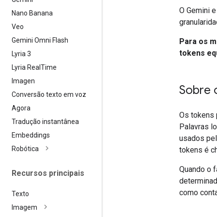
O Gemini e
Nano Banana
granulari
Veo
Gemini Omni Flash
Para os m
tokens equ
Lyria 3
Lyria Real
Time
Imagen
Sobre 
Conversão texto em voz
Agora
Os tokens 
Tradução instantânea
Palavras l
Embeddings
usados pel
Robótica
tokens é 
Quando o f
Recursos principais
determinad
como contar
Texto
Imagem