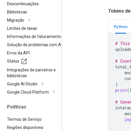
Descontinuações
Tokens d
Bibliotecas
Migração
Python
Limites de taxas
Informações de faturamento
# This
Solução de problemas com APIs
upload
Erros da API
# Coun
Status
total_
Integrações de parceiros e
mo
bibliotecas
co
Google AI Studio
)
print
(
Google Cloud Platform
# Gene
Políticas
intera
mo
in
Termos de Serviço
Regiões disponíveis