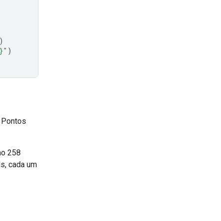
)
}
"
)
. Pontos
mo 258
ls, cada um