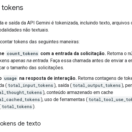
 tokens
da e saída da API Gemini é tokenizada, incluindo texto, arquivo
odalidades não textuais.
 contar tokens das seguintes maneiras:
me
count_tokens
com a entrada da solicitação.
Retorna o nú
okens
apenas na entrada
. Faça essa chamada antes de enviar a e
icar o tamanho das solicitações.
 o
usage
na resposta de interação.
Retorna contagens de tok
da (
total_input_tokens
), saída (
total_output_tokens
), p
al_thought_tokens
), conteúdo armazenado em cache
al_cached_tokens
), uso de ferramentas (
total_tool_use_to
(
total_tokens
).
tokens de texto