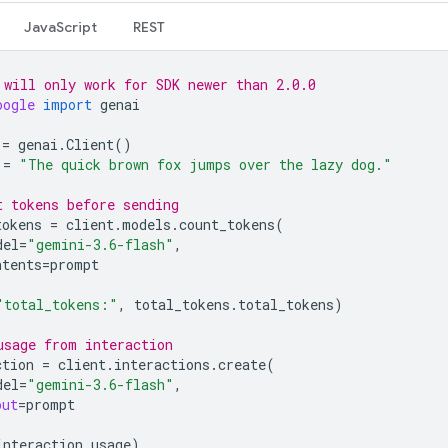
JavaScript
REST
 will only work for SDK newer than 2.0.0
oogle
import
genai
=
genai
.
Client
()
=
"The quick brown fox jumps over the lazy dog."
t tokens before sending
tokens
=
client
.
models
.
count_tokens
(
del
=
"gemini-3.6-flash"
,
ntents
=
prompt
"total_tokens:"
,
total_tokens
.
total_tokens
)
usage from interaction
ction
=
client
.
interactions
.
create
(
del
=
"gemini-3.6-flash"
,
put
=
prompt
interaction
.
usage
)