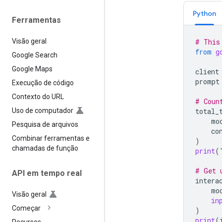
Python
Ferramentas
# This
Visão geral
from
g
Google Search
Google Maps
client
prompt
Execução de código
Contexto do URL
# Coun
total_
Uso de computador
mo
Pesquisa de arquivos
co
Combinar ferramentas e
)
chamadas de função
print
(
# Get 
API em tempo real
intera
mo
Visão geral
in
Começar
)
print
(