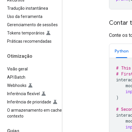
Recursos
Tradução instantânea
Uso da ferramenta
Contar t
Gerenciamento de sessões
Tokens temporários
Conte os t
Práticas recomendadas
Python
Otimização
# This
Visão geral
# Firs
API Batch
intera
mo
Webhooks
in
Inferência flexível
)
Inferência de prioridade
# Seco
O armazenamento em cache de
intera
contexto
mo
in
Guias