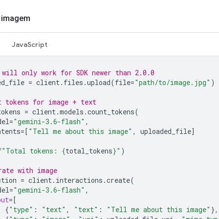
e imagem
JavaScript
 will only work for SDK newer than 2.0.0
ed_file
=
client
.
files
.
upload
(
file
=
"path/to/image.jpg"
)
t tokens for image + text
tokens
=
client
.
models
.
count_tokens
(
del
=
"gemini-3.6-flash"
,
ntents
=
[
"Tell me about this image"
,
uploaded_file
]
f
"Total tokens: 
{
total_tokens
}
"
)
rate with image
ction
=
client
.
interactions
.
create
(
del
=
"gemini-3.6-flash"
,
put
=
[
{
"type"
:
"text"
,
"text"
:
"Tell me about this image"
},