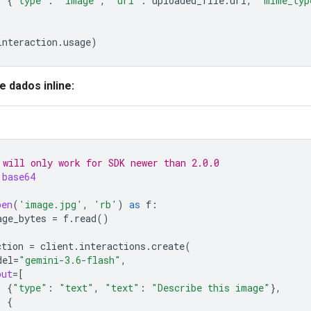
{
"type"
:
"image"
,
"uri"
:
uploaded_file
.
uri
,
"mime_typ
interaction
.
usage
)
 dados inline:
 will only work for SDK newer than 2.0.0
base64
pen
(
'image.jpg'
,
'rb'
)
as
f
:
age_bytes
=
f
.
read
()
ction
=
client
.
interactions
.
create
(
del
=
"gemini-3.6-flash"
,
put
=
[
{
"type"
:
"text"
,
"text"
:
"Describe this image"
},
{