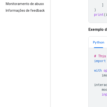
Monitoramento de abuso
]
)
Informações de feedback
print
(
Exemplo de
Python
# This
import
with
o
im
intera
mo
in