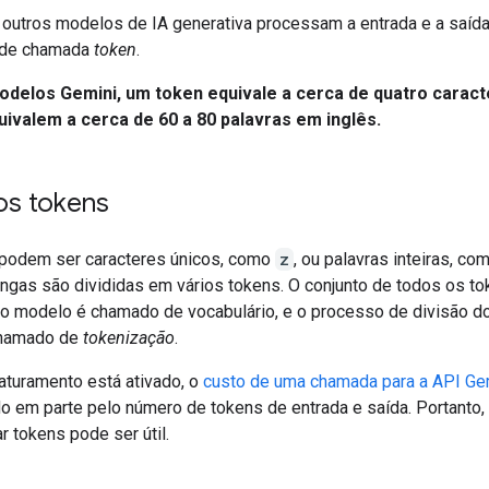
 outros modelos de IA generativa processam a entrada e a saí
dade chamada
token
.
odelos Gemini, um token equivale a cerca de quatro caract
ivalem a cerca de 60 a 80 palavras em inglês.
os tokens
podem ser caracteres únicos, como
z
, ou palavras inteiras, c
ongas são divididas em vários tokens. O conjunto de todos os t
o modelo é chamado de vocabulário, e o processo de divisão d
chamado de
tokenização
.
aturamento está ativado, o
custo de uma chamada para a API Ge
o em parte pelo número de tokens de entrada e saída. Portanto,
 tokens pode ser útil.