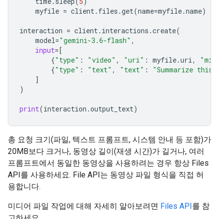
time
.
sleep
(
5
)
myfile
=
client
.
files
.
get
(
name
=
myfile
.
name
)
interaction
=
client
.
interactions
.
create
(
model
=
"gemini-3.6-flash"
,
input
=
[
{
"type"
:
"video"
,
"uri"
:
myfile
.
uri
,
"mim
{
"type"
:
"text"
,
"text"
:
"Summarize this 
]
)
print
(
interaction
.
output_text
)
총 요청 크기(파일, 텍스트 프롬프트, 시스템 안내 등 포함)가
20MB보다 크거나, 동영상 길이(재생 시간)가 길거나, 여러
프롬프트에서 동일한 동영상을 사용하려는 경우 항상 Files
API를 사용하세요. File API는 동영상 파일 형식을 직접 허
용합니다.
미디어 파일 작업에 대해 자세히 알아보려면
Files API
를 참
고하세요.