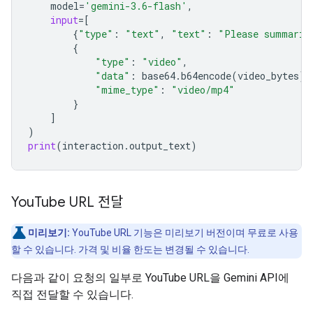
model
=
'gemini-3.6-flash'
,
input
=
[
{
"type"
:
"text"
,
"text"
:
"Please summariz
{
"type"
:
"video"
,
"data"
:
base64
.
b64encode
(
video_bytes
)
.
"mime_type"
:
"video/mp4"
}
]
)
print
(
interaction
.
output_text
)
You
Tube URL 전달
미리보기:
YouTube URL 기능은 미리보기 버전이며 무료로 사용
할 수 있습니다. 가격 및 비율 한도는 변경될 수 있습니다.
다음과 같이 요청의 일부로 YouTube URL을 Gemini API에
직접 전달할 수 있습니다.