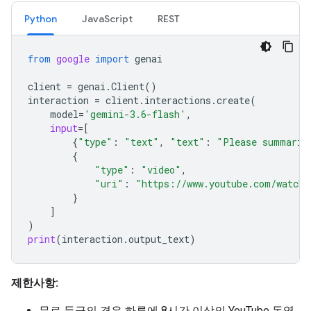
Python
JavaScript
REST
from
google
import
genai
client
=
genai
.
Client
()
interaction
=
client
.
interactions
.
create
(
model
=
'gemini-3.6-flash'
,
input
=
[
{
"type"
:
"text"
,
"text"
:
"Please summariz
{
"type"
:
"video"
,
"uri"
:
"https://www.youtube.com/watch?
}
]
)
print
(
interaction
.
output_text
)
제한사항:
무료 등급의 경우 하루에 8시간 이상의 YouTube 동영