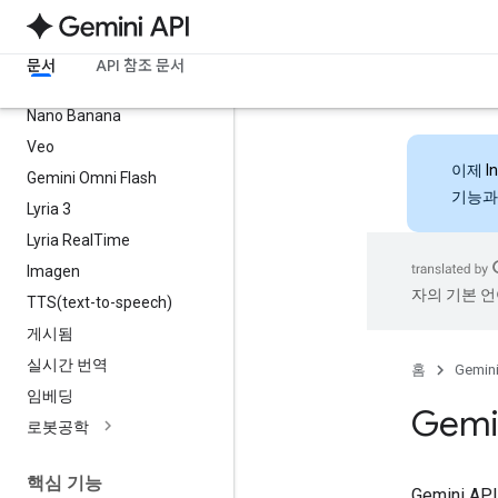
모델
모든 모델
문서
API 참조 문서
최신 Gemini 모델
Nano Banana
Veo
이제
I
Gemini Omni Flash
기능과
Lyria 3
Lyria Real
Time
Imagen
자의 기본 언
TTS(
text-to-speech)
게시됨
실시간 번역
홈
Gemini
임베딩
Gemi
로봇공학
핵심 기능
Gemini