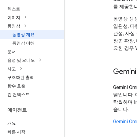
를 제공합니
텍스트
이미지
동영상 생성의
일관성, 다
동영상
관성, 사실
동영상 개요
장면 확장,
동영상 이해
요한 경우 V
문서
음성 및 오디오
사고
Gemini
구조화된 출력
함수 호출
Gemini 
델입니다.
긴 컨텍스트
탁월하며 In
습니다.
에이전트
Gemini O
개요
빠른 시작