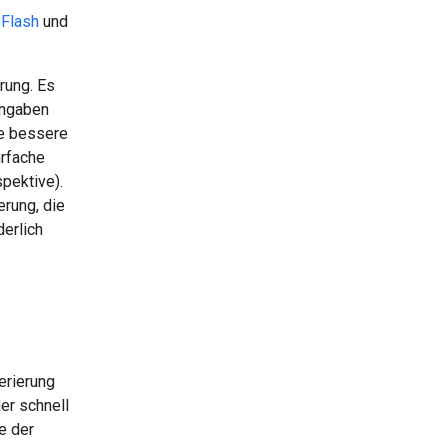
 Flash
und
rung. Es
ingaben
ne bessere
hrfache
pektive).
rung, die
derlich
erierung
er schnell
e der