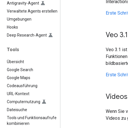
Interaction
Antigravity-Agent
Verwaltete Agents erstellen
Erste Schr
Umgebungen
Hooks
Veo 3
.
1
Deep Research-Agent
Tools
Veo 3.1 ist
Funktionen
Übersicht
bildbasier
Google Search
Erste Schri
Google Maps
Codeausführung
URL-Kontext
Videos
Computernutzung
Dateisuche
Wenn Sie v
Videos zu 
Tools und Funktionsaufrufe
kombinieren