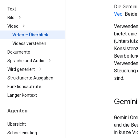
Die Gemini
Text
Veo
. Beide
Bild
Verwenden 
Video
bietet ein
Video – Überblick
(Unterstütz
Videos verstehen
Konsistenz
Dokumente
Bearbeitun
Sprache und Audio
Verwenden 
Wird generiert
Steuerung d
sind.
Strukturierte Ausgaben
Funktionsaufrufe
Langer Kontext
Gemini
Agenten
Gemini Omn
Übersicht
und die Be
in kurze V
Schnelleinstieg