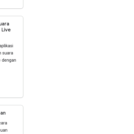
uara
 Live
plikasi
n suara
e dengan
ran
cara
uan