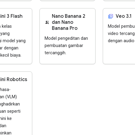
video_library
ni 3 Flash
Nano Banana 2
Veo 3.1
🍌
dan Nano
 kelas
Model pembu
Banana Pro
 yang
video tercang
Model pengeditan dan
i model yang
dengan audio 
pembuatan gambar
ar dengan
tercanggih.
kecil biaya.
ni Robotics
hasa-
tan (VLM)
ghadirkan
n seperti
ini ke
 dan
inkan