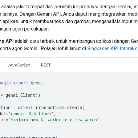
adalah jalur tercepat dari perintah ke produksi dengan Gemini, V
n lainnya. Dengan Gemini API, Anda dapat mengintegrasikan mode
am aplikasi untuk membuat teks dan gambar, menganalisis input m
ngun agen percakapan.
ns API
adalah cara terbaik untuk membangun aplikasi dengan Ge
erta agen Gemini. Pelajari lebih lanjut di
Ringkasan API Interaks
JavaScript
REST
oogle
import
genai
=
genai
.
Client
()
ction
=
client
.
interactions
.
create
(
del
=
"gemini-3.5-flash"
,
put
=
"Explain how AI works in a few words"