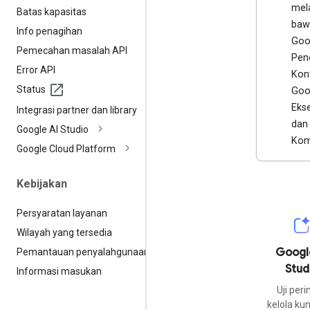
mela
Batas kapasitas
baw
Info penagihan
Goo
Pemecahan masalah API
Pen
Error API
Kon
Status
Goo
Eks
Integrasi partner dan library
dan
Google AI Studio
Kom
Google Cloud Platform
Kebijakan
Persyaratan layanan
Wilayah yang tersedia
Googl
Pemantauan penyalahgunaan
Stud
Informasi masukan
Uji peri
kelola kun