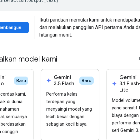
interaction
.
output_text
)
Ikuti panduan memulai kami untuk mendapatka
dan melakukan panggilan API pertama Anda d
membangun
hitungan menit.
alkan model kami
ni
Gemini
Gemini
spark
Baru
Baru
ro
3.5 Flash
spark
3.1 Flash
Lite
rcerdas kami,
Performa kelas
Model volume 
aik di dunia
terdepan yang
yang sensitif
emahaman
menyaingi model yang
biaya dengan
al, semuanya
lebih besar dengan
performa dan 
 berdasarkan
sebagian kecil biaya.
seri Gemini 3.
 canggih.