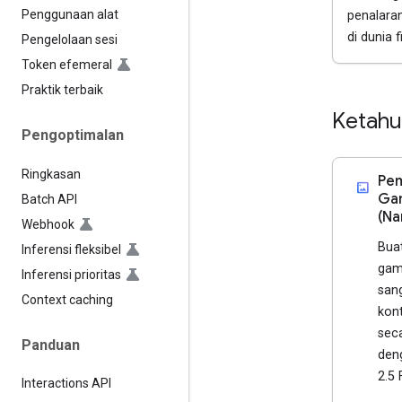
Penggunaan alat
penalaran
di dunia fi
Pengelolaan sesi
Token efemeral
Praktik terbaik
Ketah
Pengoptimalan
Ringkasan
Pe
imagesmode
Gam
Batch API
(Na
Webhook
Buat
Inferensi fleksibel
gam
Inferensi prioritas
san
Context caching
kon
seca
Panduan
den
2.5 
Interactions API