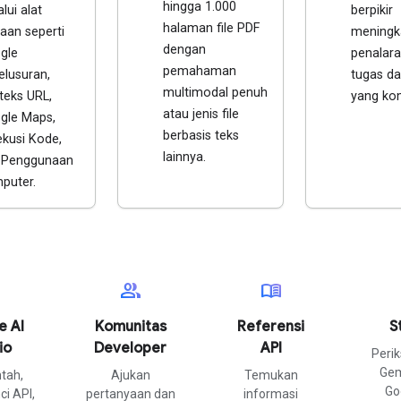
hingga 1.000
lui alat
berpikir
halaman file PDF
aan seperti
meningk
dengan
gle
penalara
pemahaman
elusuran,
tugas d
multimodal penuh
teks URL,
yang ko
atau jenis file
gle Maps,
berbasis teks
ekusi Kode,
lainnya.
 Penggunaan
puter.
group
menu_book
e AI
Komunitas
Referensi
S
io
Developer
API
Perik
Gem
ntah,
Ajukan
Temukan
Go
ci API,
pertanyaan dan
informasi