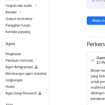
print
(
Ucapan dan audio
Berpikir
Output terstruktur
Mulai 
Panggilan fungsi
Konteks panjang
Perken
Agen
Ringkasan
Gemi
auto_awesome
Panduan memulai
3.1 P
Agen Antigravitasi
Model te
Membangun agen terkelola
yang terb
Lingkungan
untuk p
Hooks
multimod
dibangun
Agen Deep Research
penalaran