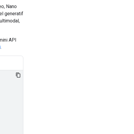
eo, Nano
l generatif
ultimodal,
mini API
i
.