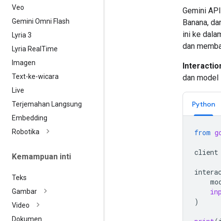
Veo
Gemini API 
Gemini Omni Flash
Banana, da
ini ke dal
Lyria 3
dan memba
Lyria Real
Time
Imagen
Interactio
Text-ke-wicara
dan model s
Live
Python
Terjemahan Langsung
Embedding
Robotika
from
g
client
Kemampuan inti
intera
Teks
mo
in
Gambar
)
Video
Dokumen