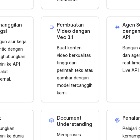
anggilan
Pembuatan
Agen S
videocam
android_recorder
gsi
Video dengan
dengan
Veo 3.1
API
un alur kerja
Buat konten
Bangun a
ntic dengan
video berkualitas
dan age
ghubungkan
tinggi dari
real-tim
ini ke API
perintah teks atau
Live API.
alat
gambar dengan
ernal.
model tercanggih
kami.
t
Document
Penala
stacks
cognition_2
Understanding
ungkan
Pelajari 
Memproses
ini ke dunia
kemamp