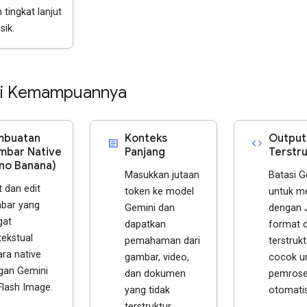
 tingkat lanjut
sik.
ui Kemampuannya
mbuatan
Konteks
Output
article
code
bar Native
Panjang
Terstru
no Banana)
Masukkan jutaan
Batasi G
 dan edit
token ke model
untuk m
bar yang
Gemini dan
dengan 
gat
dapatkan
format 
tekstual
pemahaman dari
terstruk
ra native
gambar, video,
cocok u
gan Gemini
dan dokumen
pemros
Flash Image.
yang tidak
otomatis
terstruktur.