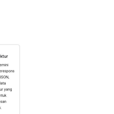
ktur
emini
erespons
JSON,
data
tur yang
ntuk
esan
.