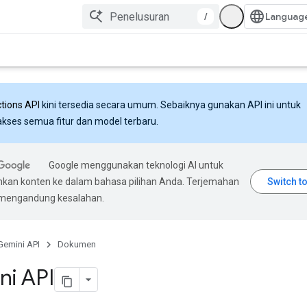
/
ctions API
kini tersedia secara umum. Sebaiknya gunakan API ini untuk
ses semua fitur dan model terbaru.
Google menggunakan teknologi AI untuk
an konten ke dalam bahasa pilihan Anda. Terjemahan
 mengandung kesalahan.
Gemini API
Dokumen
ni API