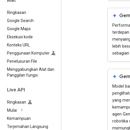
Alat
Ringkasan
spark
Gemi
Google Search
Performa
Google Maps
terdepan
Eksekusi kode
menyaing
Konteks URL
lebih bes
sebagian 
Penggunaan Komputer
Penelusuran File
Menggabungkan Alat dan
Panggilan fungsi
spark
Gemi
Model ba
Live API
pengliha
yang men
Ringkasan
kemampua
Mulai
agen Gem
Kemampuan
robotika
Terjemahan Langsung
memungk