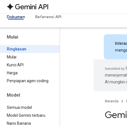
Dokumen
Referensi API
Mulai
Intera
Ringkasan
mengak
Mulai
Kunci API
Harga
menerjemahk
Penyiapan agen coding
AI mungkin
Model
Beranda
Semua model
Gemi
Model Gemini terbaru
Nano Banana