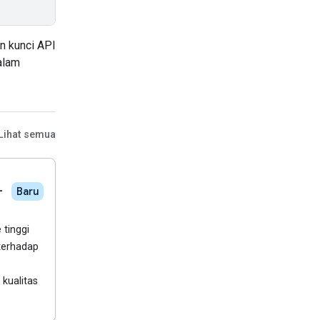
n kunci API
alam
Lihat semua
-
Baru
tinggi
 terhadap
kualitas