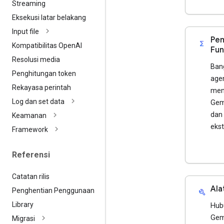
Streaming
Eksekusi latar belakang
Input file
Pem
functions
Kompatibilitas Open
AI
Fun
Resolusi media
Bang
Penghitungan token
age
Rekayasa perintah
men
Log dan set data
Gem
dan 
Keamanan
ekst
Framework
Referensi
Catatan rilis
Ala
Penghentian Penggunaan
build
Library
Hub
Gem
Migrasi