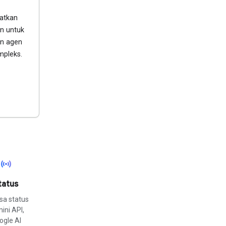
atkan
n untuk
an agen
mpleks.
sensors
tatus
sa status
ini API,
ogle AI