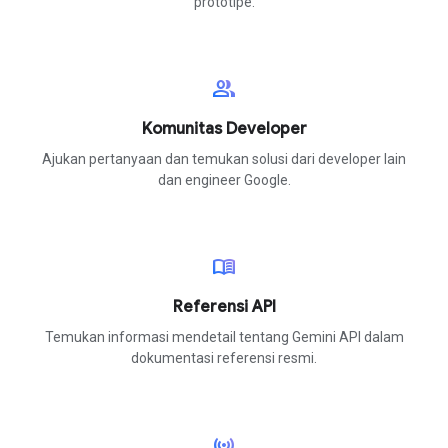
prototipe.
group
Komunitas Developer
Ajukan pertanyaan dan temukan solusi dari developer lain
dan engineer Google.
menu_book
Referensi API
Temukan informasi mendetail tentang Gemini API dalam
dokumentasi referensi resmi.
sensors