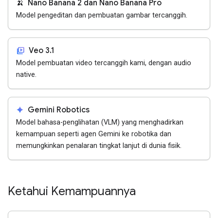
🍌
Nano Banana 2 dan Nano Banana Pro
Model pengeditan dan pembuatan gambar tercanggih.
video_library
Veo 3.1
Model pembuatan video tercanggih kami, dengan audio
native.
spark
Gemini Robotics
Model bahasa-penglihatan (VLM) yang menghadirkan
kemampuan seperti agen Gemini ke robotika dan
memungkinkan penalaran tingkat lanjut di dunia fisik.
Ketahui Kemampuannya