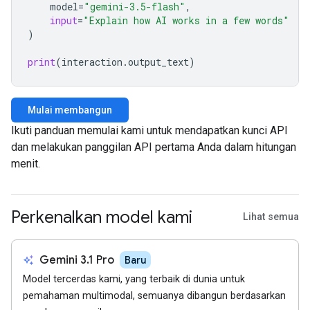
model
=
"gemini-3.5-flash"
,
input
=
"Explain how AI works in a few words"
)
print
(
interaction
.
output_text
)
Mulai membangun
Ikuti panduan memulai kami untuk mendapatkan kunci API
dan melakukan panggilan API pertama Anda dalam hitungan
menit.
Perkenalkan model kami
Lihat semua
auto_awesome
Gemini 3.1 Pro
Baru
Model tercerdas kami, yang terbaik di dunia untuk
pemahaman multimodal, semuanya dibangun berdasarkan