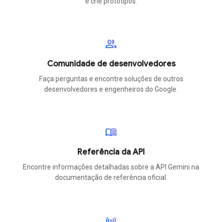
e crie protótipos.
group
Comunidade de desenvolvedores
Faça perguntas e encontre soluções de outros
desenvolvedores e engenheiros do Google.
menu_book
Referência da API
Encontre informações detalhadas sobre a API Gemini na
documentação de referência oficial.
sensors