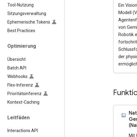
Tool-Nutzung
Ein Visio
Modell (V
Sitzungsverwaltung
Agentenf
Ephemerische Tokens
von Gemin
Best Practices
Robotik e
fortschrit
Optimierung
Schlussf
der phys
Übersicht
ermöglich
Batch API
Webhooks
Flex-Inferenz
Funkti
Prioritätsinferenz
Kontext-Caching
Nat
imagesmode
Leitfäden
Gen
(Na
Interactions API
Mit 