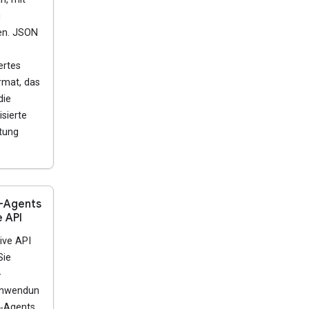
u
en. JSON
ertes
rmat, das
die
sierte
tung
-Agents
e API
Live API
Sie
-
anwendun
 ‑Agents