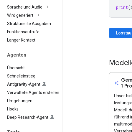
print
(
Sprache und Audio
Wird generiert
Strukturierte Ausgaben
Funktionsaufrufe
Losstau
Langer Kontext
Agenten
Modell
Übersicht
Schnelleinstieg
Gemi
auto_awesome
Antigravity-Agent
1 Pro
Verwaltete Agents erstellen
Unser bis
Umgebungen
leistungs
Hooks
Modell, d
führend 
Deep Research-Agent
multimod
Verstehen