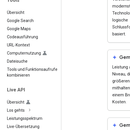
Tools
modernst
Übersicht
Technolo
logische
Google Search
Schlussf
Google Maps
basiert.
Codeausführung
URL-Kontext
Computernutzung
spark
Gemi
Dateisuche
Leistung 
Tools und Funktionsaufrufe
Niveau, d
kombinieren
größeren
mithalten
Live API
einem Bru
Kosten.
Übersicht
Los gehts
Leistungsspektrum
spark
Gemi
Live-Übersetzung