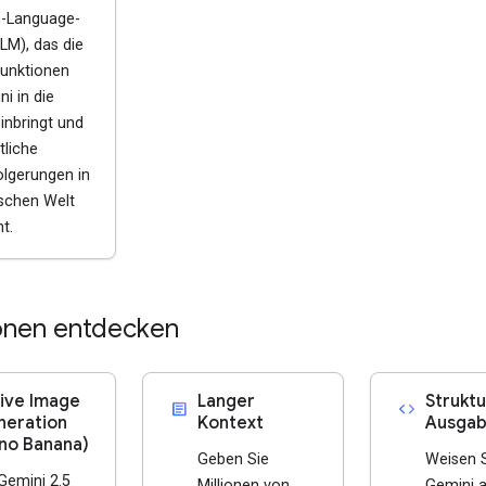
n-Language-
LM), das die
unktionen
i in die
inbringt und
tliche
olgerungen in
ischen Welt
t.
onen entdecken
ive Image
Langer
Struktu
article
code
eration
Kontext
Ausga
no Banana)
Geben Sie
Weisen 
Gemini 2.5
Millionen von
Gemini a