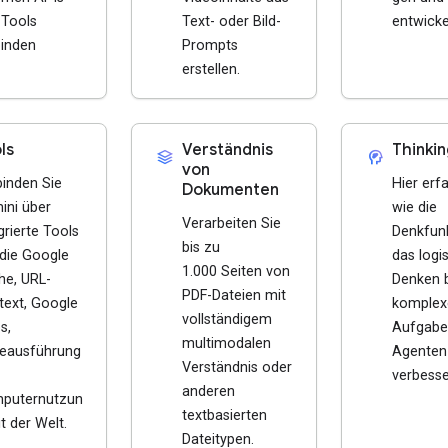
 Tools
Text- oder Bild-
entwicke
binden
Prompts
erstellen.
ls
Verständnis
Thinkin
stacks
cognition_2
von
binden Sie
Hier erf
Dokumenten
ini über
wie die
Verarbeiten Sie
grierte Tools
Denkfun
bis zu
 die Google
das logi
1.000 Seiten von
he, URL-
Denken 
PDF-Dateien mit
text, Google
komplex
vollständigem
s,
Aufgabe
multimodalen
eausführung
Agenten
Verständnis oder
verbesse
anderen
puternutzun
textbasierten
t der Welt.
Dateitypen.