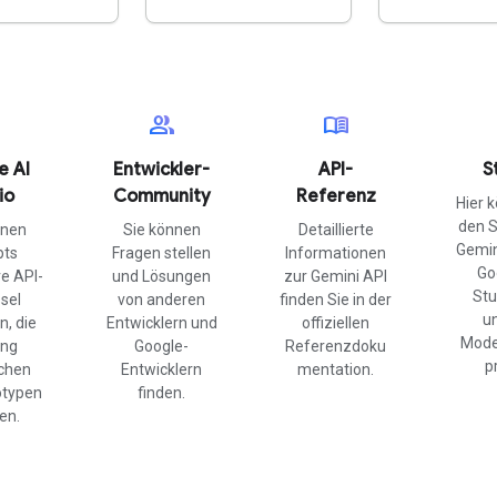
group
menu_book
e AI
Entwickler-
API-
S
io
Community
Referenz
Hier 
den S
nnen
Sie können
Detaillierte
Gemin
pts
Fragen stellen
Informationen
Go
re API-
und Lösungen
zur Gemini API
Stu
sel
von anderen
finden Sie in der
u
n, die
Entwicklern und
offiziellen
Mode
ung
Google-
Referenzdoku
p
chen
Entwicklern
mentation.
otypen
finden.
len.