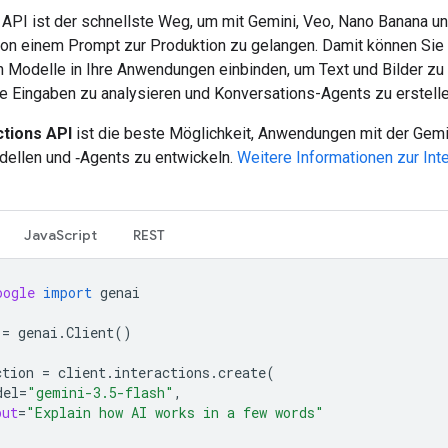
 API ist der schnellste Weg, um mit Gemini, Veo, Nano Banana u
on einem Prompt zur Produktion zu gelangen. Damit können Sie
n Modelle in Ihre Anwendungen einbinden, um Text und Bilder zu 
e Eingaben zu analysieren und Konversations-Agents zu erstelle
ctions API
ist die beste Möglichkeit, Anwendungen mit der Gemi
ellen und ‑Agents zu entwickeln.
Weitere Informationen zur Int
JavaScript
REST
oogle
import
genai
=
genai
.
Client
()
ction
=
client
.
interactions
.
create
(
del
=
"gemini-3.5-flash"
,
put
=
"Explain how AI works in a few words"