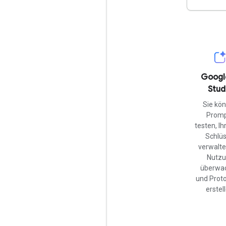
Googl
Stud
Sie kö
Prom
testen, Ih
Schlüs
verwalte
Nutz
überwa
und Prot
erstel