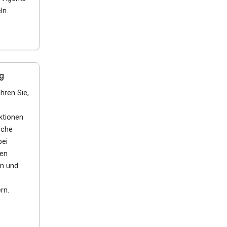
ln.
g
ahren Sie,
ktionen
sche
bei
en
n und
rn.