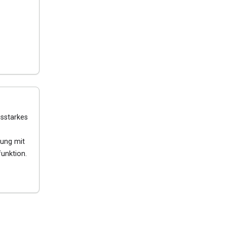
gsstarkes
rung mit
funktion.