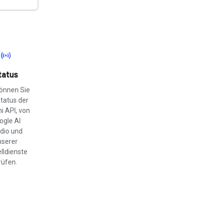
sensors
tatus
können Sie
tatus der
i API, von
ogle AI
dio und
nserer
lldienste
rüfen.