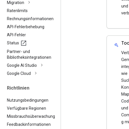
Migration
und
Ratenlimits
ver
Rechnungsinformationen
API-Fehlerbehebung
API-Fehler
Too
Status
build
Partner- und
Ver
Bibliotheksintegrationen
Gem
Google AI Studio
inte
Google Cloud
wie
Suc
Kon
Richtlinien
Map
Nutzungsbedingungen
Cod
und
Verfügbare Regionen
Com
Missbrauchsüberwachung
g mi
Feedbackinformationen