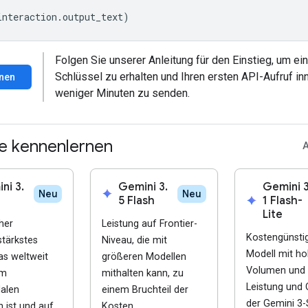
interaction
.
output_text
)
Folgen Sie unserer Anleitung für den Einstieg, um ei
Schlüssel zu erhalten und Ihren ersten API-Aufruf in
nen
weniger Minuten zu senden.
e kennenlernen
A
ni 3.
Gemini 3.
Gemini 3
spark
Neu
Neu
5 Flash
spark
1 Flash-
Lite
her
Leistung auf Frontier-
Kostengünsti
stärkstes
Niveau, die mit
Modell mit h
as weltweit
größeren Modellen
Volumen und 
im
mithalten kann, zu
Leistung und 
alen
einem Bruchteil der
der Gemini 3-
 ist und auf
Kosten.