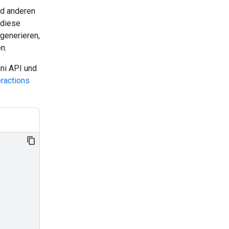
nd anderen
 diese
generieren,
n.
ni API und
eractions