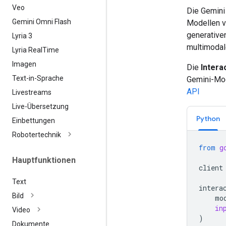
Veo
Die Gemini
Gemini Omni Flash
Modellen v
generative
Lyria 3
multimodal
Lyria Real
Time
Imagen
Die
Intera
Text-in-Sprache
Gemini-Mod
API
Livestreams
Live-Übersetzung
Python
Einbettungen
Robotertechnik
from
g
Hauptfunktionen
client
Text
intera
Bild
mo
in
Video
)
Dokumente