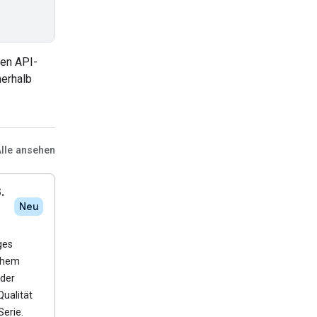
nen API-
nerhalb
lle ansehen
.
Neu
ges
ohem
der
Qualität
Serie.