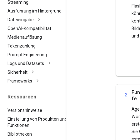
Streaming
Fla
Ausführung im Hintergrund
kön
Dateieingabe
kon
Bild
Open
AI-Kompatibilität
und 
Medienauflösung
Tokenzählung
Prompt Engineering
Logs und Datasets
Sicherheit
Frameworks
Fun
functions
Ressourcen
fe
Age
Versionshinweise
Wor
Einstellung von Produkten und
erst
Funktionen
Sie 
Bibliotheken
ext