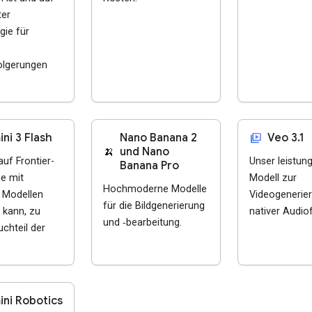
er
gie für
olgerungen
video_library
ni 3 Flash
Nano Banana 2
Veo 3.1
🍌
und Nano
auf Frontier-
Unser leistun
Banana Pro
ie mit
Modell zur
Hochmoderne Modelle
 Modellen
Videogenerie
für die Bildgenerierung
 kann, zu
nativer Audio
und ‑bearbeitung.
chteil der
ni Robotics