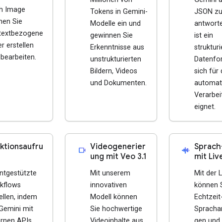
sh Image
Tokens in Gemini-
JSON z
nen Sie
Modelle ein und
antwort
textbezogene
gewinnen Sie
ist ein
er erstellen
Erkenntnisse aus
strukturi
bearbeiten.
unstrukturierten
Datenfo
Bildern, Videos
sich für 
und Dokumenten.
automati
Verarbei
eignet.
ktionsaufru
Videogenerier
Sprach
videocam
android_recorder
ung mit Veo 3.1
mit Liv
ntgestützte
Mit unserem
Mit der 
kflows
innovativen
können 
ellen, indem
Modell können
Echtzeit
Gemini mit
Sie hochwertige
Sprach
ernen APIs
Videoinhalte aus
gen und