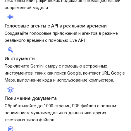
текстовых или графических подсказок с помощью нашей
современной модели.
android_recorder
Голосовые агенты с API в реальном времени
Создавайте голосовые приложения и агентов в режиме
реального времени с помощью Live API.
build
Инструменты
Подключите Gemini к миру с помощью встроенных
инструментов, таких как поиск Google, контекст URL, Google
Maps, выполнение кода и использование компьютера.
stacks
Понимание документа
Обрабатывайте до 1000 страниц PDF-файлов с полным
пониманием мультимодальных данных или других
текстовых типов файлов.
cognition_2