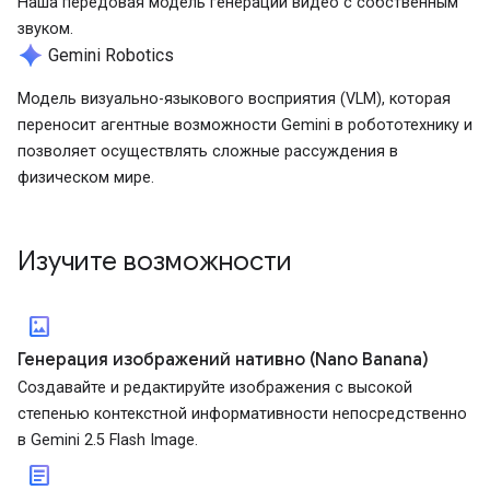
Наша передовая модель генерации видео с собственным
звуком.
spark
Gemini Robotics
Модель визуально-языкового восприятия (VLM), которая
переносит агентные возможности Gemini в робототехнику и
позволяет осуществлять сложные рассуждения в
физическом мире.
Изучите возможности
imagesmode
Генерация изображений нативно (Nano Banana)
Создавайте и редактируйте изображения с высокой
степенью контекстной информативности непосредственно
в Gemini 2.5 Flash Image.
article