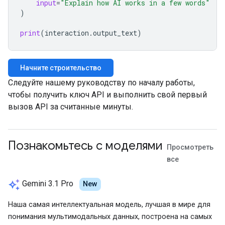
input
=
"Explain how AI works in a few words"
)
print
(
interaction
.
output_text
)
Начните строительство
Следуйте нашему руководству по началу работы,
чтобы получить ключ API и выполнить свой первый
вызов API за считанные минуты.
Познакомьтесь с моделями
Просмотреть
все
auto_awesome
Gemini 3.1 Pro
New
Наша самая интеллектуальная модель, лучшая в мире для
понимания мультимодальных данных, построена на самых