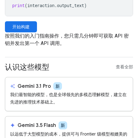
print
(
interaction
.
output_text
)
开始构建
按照我们的入门指南操作，您只需几分钟即可获取 API 密
钥并发出第一个 API 调用。
认识这些模型
查看全部
auto_awesome
Gemini 3.1 Pro
新
我们最智能的模型，也是全球领先的多模态理解模型，建立在
先进的推理技术基础上。
spark
Gemini 3.5 Flash
新
以远低于大型模型的成本，提供可与 Frontier 级模型相媲美的