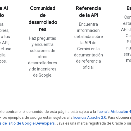
e AI
Comunidad
Referencia
E
io
de
de la API
Con
desarrollado
esta
ba
Encuentra
res
API d
iones,
información
Go
ra tus
detallada sobre
Haz preguntas
St
e API,
la API de
y encuentra
nu
 el uso
Gemini en la
soluciones de
serv
ila
documentación
otros
mo
pos.
de referencia
desarrolladores
oficial.
y de ingenieros
de Google.
 lo contrario, el contenido de esta página está sujeto a la
licencia Atribución 
 y los ejemplos de código están sujetos a la
licencia Apache 2.0
. Para obtener
as del sitio de Google Developers
. Java es una marca registrada de Oracle o su