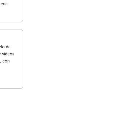
serie
lo de
e videos
, con