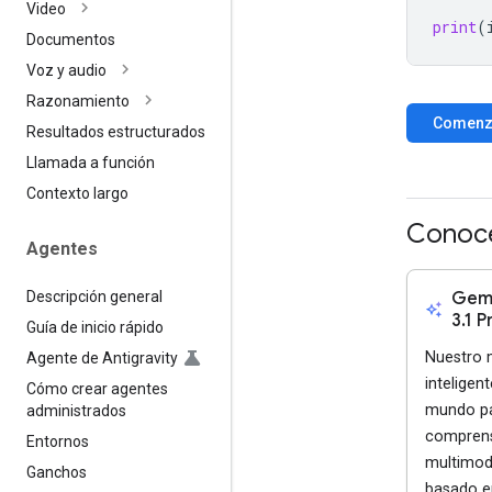
Video
print
(
Documentos
Voz y audio
Razonamiento
Comenza
Resultados estructurados
Llamada a función
Contexto largo
Conoce
Agentes
Descripción general
Gemi
auto_awesome
3.1 P
Guía de inicio rápido
Nuestro
Agente de Antigravity
inteligent
Cómo crear agentes
mundo pa
administrados
compren
Entornos
multimod
Ganchos
basado e