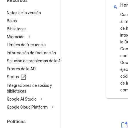
Recursos
Her
build
Notas de la versión
Con
Bajas
al 
de 
Bibliotecas
int
Migración
la 
Límites de frecuencia
Goog
Información de facturación
con
Solución de problemas de la API
Goo
Errores de la API
eje
códi
Status
de l
Integraciones de socios y
com
bibliotecas
Google AI Studio
Google Cloud Platform
Políticas