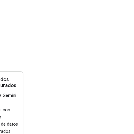
ados
turados
e Gemini
e
a con
n
 de datos
rados