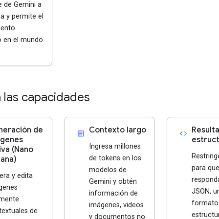
e de Gemini a
ca y permite el
iento
 en el mundo
a las capacidades
eración de
Contexto largo
Result
article
code
ágenes
estruc
Ingresa millones
iva (Nano
Restring
de tokens en los
ana)
para qu
modelos de
ra y edita
respond
Gemini y obtén
genes
JSON, u
información de
amente
formato
imágenes, videos
textuales de
estructu
y documentos no