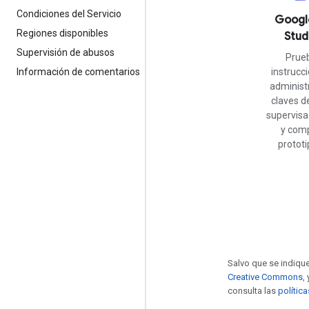
Condiciones del Servicio
Googl
Regiones disponibles
Stud
Supervisión de abusos
Prue
instrucc
Información de comentarios
administ
claves d
supervisa
y comp
prototi
Salvo que se indique
Creative Commons
,
consulta las
polític