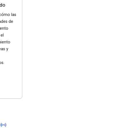
do
 cómo las
ades de
ento
el
iento
eas y
os.
sensors