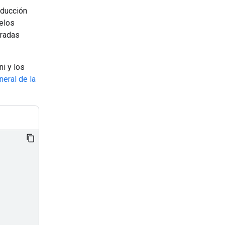
oducción
elos
tradas
i y los
eral de la