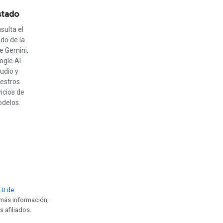
stado
sulta el
do de la
e Gemini,
ogle AI
udio y
estros
icios de
delos.
4.0 de
 más información,
s afiliados.