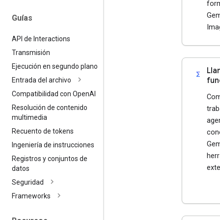
for
Gemi
Guías
Ima
API de Interactions
Transmisión
Ejecución en segundo plano
Lla
functions
fun
Entrada del archivo
Compatibilidad con Open
AI
Comp
Resolución de contenido
trab
multimedia
age
Recuento de tokens
con
Gem
Ingeniería de instrucciones
her
Registros y conjuntos de
exte
datos
Seguridad
Frameworks