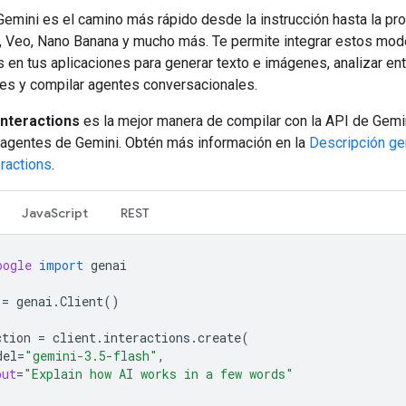
Gemini es el camino más rápido desde la instrucción hasta la pr
, Veo, Nano Banana y mucho más. Te permite integrar estos mod
 en tus aplicaciones para generar texto e imágenes, analizar en
es y compilar agentes conversacionales.
Interactions
es la mejor manera de compilar con la API de Gemin
agentes de Gemini. Obtén más información en la
Descripción gen
eractions
.
JavaScript
REST
oogle
import
genai
=
genai
.
Client
()
ction
=
client
.
interactions
.
create
(
del
=
"gemini-3.5-flash"
,
put
=
"Explain how AI works in a few words"