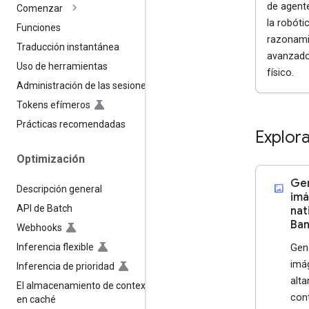
de agent
Comenzar
la robóti
Funciones
razonam
Traducción instantánea
avanzado
Uso de herramientas
físico.
Administración de las sesiones
Tokens efímeros
Prácticas recomendadas
Explor
Optimización
Gen
imagesmode
Descripción general
im
API de Batch
nat
Ban
Webhooks
Inferencia flexible
Gene
imá
Inferencia de prioridad
alt
El almacenamiento de contexto
con
en caché