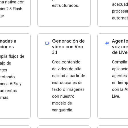
ma nativa con
adecuad
estructurados.
ni 2.5 Flash
procesa
ge.
automat
madas a
Generación de
Agente
videocam
android_recorder
ciones
video con Veo
voz con
3.1
de Live
ila flujos de
Crea contenido
Compila
ajo de
de video de alta
aplicaci
ntes
calidad a partir de
agentes
ectando
instrucciones de
en tiemp
ini a APIs y
texto o imágenes
con la A
ramientas
con nuestro
Live.
rnas.
modelo de
vanguardia.