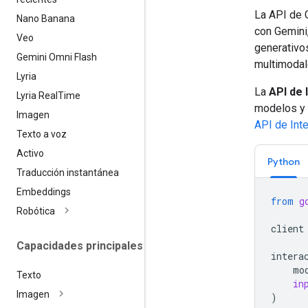
La API de 
Nano Banana
con Gemini
Veo
generativos
Gemini Omni Flash
multimodal
Lyria
La
API de 
Lyria Real
Time
modelos y 
Imagen
API de Int
Texto a voz
Activo
Python
Traducción instantánea
Embeddings
from
g
Robótica
client
Capacidades principales
intera
mo
Texto
in
Imagen
)