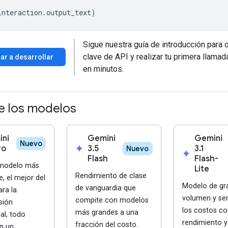
interaction
.
output_text
)
Sigue nuestra guía de introducción para 
clave de API y realizar tu primera llamad
r a desarrollar
en minutos.
 los modelos
ni
Gemini
Gemini
Nuevo
ro
spark
3.5
3.1
Nuevo
spark
Flash
Flash-
 modelo más
Lite
Rendimiento de clase
e, el mejor del
Modelo de gr
de vanguardia que
ra la
volumen y sen
compite con modelos
sión
los costos co
más grandes a una
al, todo
rendimiento y
fracción del costo.
n un