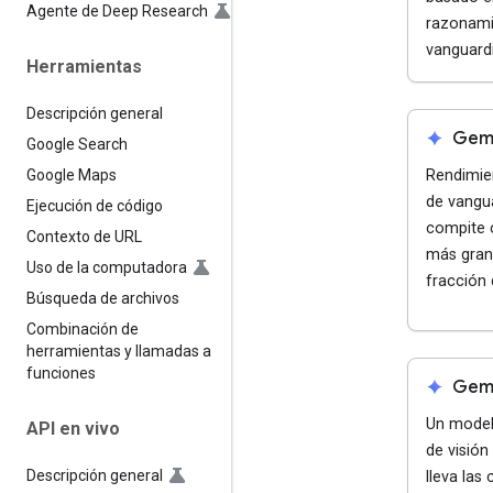
Agente de Deep Research
razonami
vanguardi
Herramientas
Descripción general
spark
Gemi
Google Search
Rendimie
Google Maps
de vangu
Ejecución de código
compite 
Contexto de URL
más gran
Uso de la computadora
fracción 
Búsqueda de archivos
Combinación de
herramientas y llamadas a
funciones
spark
Gemi
Un model
API en vivo
de visión
Descripción general
lleva las