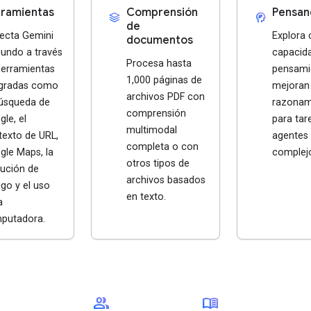
ramientas
Comprensión
Pensan
stacks
cognition_2
de
ecta Gemini
Explora
documentos
mundo a través
capacid
Procesa hasta
herramientas
pensami
1,000 páginas de
egradas como
mejoran 
archivos PDF con
Búsqueda de
razonam
comprensión
le, el
para tar
multimodal
texto de URL,
agentes
completa o con
gle Maps, la
complej
otros tipos de
cución de
archivos basados
go y el uso
en texto.
a
putadora.
group
menu_book