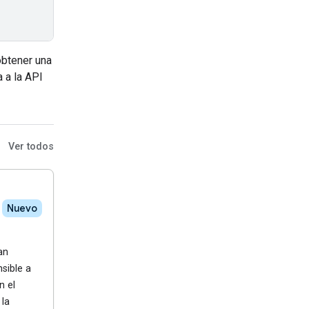
obtener una
a a la API
Ver todos
Nuevo
an
sible a
n el
 la