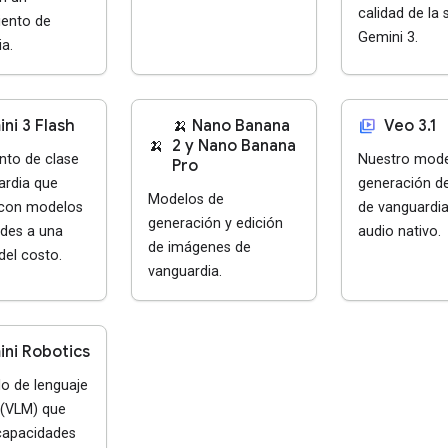
calidad de la 
ento de
Gemini 3.
a.
video_library
ni 3 Flash
🍌 Nano Banana
Veo 3.1
🍌
2 y Nano Banana
nto de clase
Nuestro mode
Pro
ardia que
generación d
Modelos de
con modelos
de vanguardia
generación y edición
des a una
audio nativo.
de imágenes de
del costo.
vanguardia.
ni Robotics
o de lenguaje
 (VLM) que
 capacidades