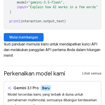
model
=
"gemini-3.5-flash"
,
input
=
"Explain how AI works in a few words"
)
print
(
interaction
.
output_text
)
Mulai membangun
Ikuti panduan memulai kami untuk mendapatkan kunci API
dan melakukan panggilan API pertama Anda dalam hitungan
menit.
Perkenalkan model kami
Lihat semua
auto_awesome
Gemini 3.1 Pro
Baru
Model tercerdas kami, yang terbaik di dunia untuk
pemahaman multimodal, semuanya dibangun berdasarkan