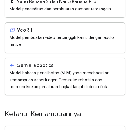
🍌
Nano Banana 2 dan Nano Banana Pro
Model pengeditan dan pembuatan gambar tercanggih.
video_library
Veo 3.1
Model pembuatan video tercanggih kami, dengan audio
native.
spark
Gemini Robotics
Model bahasa-penglihatan (VLM) yang menghadirkan
kemampuan seperti agen Gemini ke robotika dan
memungkinkan penalaran tingkat lanjut di dunia fisik.
Ketahui Kemampuannya