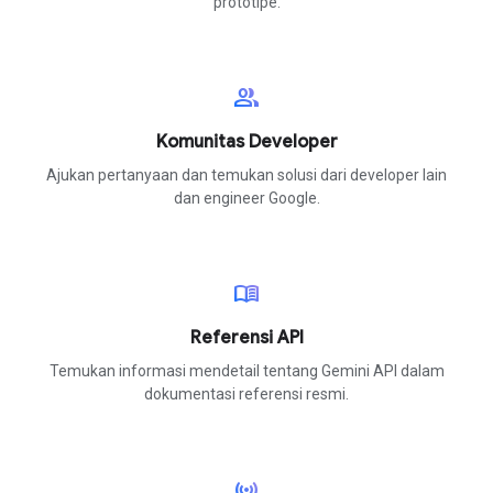
prototipe.
group
Komunitas Developer
Ajukan pertanyaan dan temukan solusi dari developer lain
dan engineer Google.
menu_book
Referensi API
Temukan informasi mendetail tentang Gemini API dalam
dokumentasi referensi resmi.
sensors