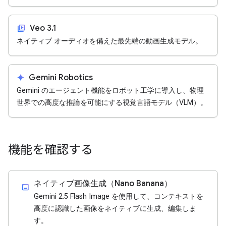
video_library
Veo 3.1
ネイティブ オーディオを備えた最先端の動画生成モデル。
spark
Gemini Robotics
Gemini のエージェント機能をロボット工学に導入し、物理
世界での高度な推論を可能にする視覚言語モデル（VLM）。
機能を確認する
ネイティブ画像生成（Nano Banana）
imagesmode
Gemini 2.5 Flash Image を使用して、コンテキストを
高度に認識した画像をネイティブに生成、編集しま
す。