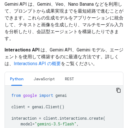
Gemini API は、Gemini、Veo、Nano Banana などを利用し
て、プロンプトから成果実現までを最短経路で進むことが
できます。これらの生成モデルをアプリケーションに統合
して、テキストと画像を生成したり、マルチモーダル入力
を分析したり、会話型エージェントを構築したりできま
す。
Interactions API
は、Gemini API、Gemini モデル、エージ
ェントを使用して構築するのに最適な方法です。詳しく
は、
Interactions API の概要
をご覧ください。
Python
JavaScript
REST
from
google
import
genai
client
=
genai
.
Client
()
interaction
=
client
.
interactions
.
create
(
model
=
"gemini-3.5-flash"
,