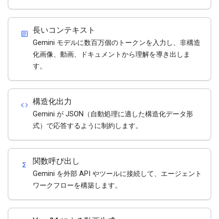
長いコンテキスト
article
Gemini モデルに数百万個のトークンを入力し、非構造
化画像、動画、ドキュメントから理解を導き出しま
す。
構造化出力
code
Gemini が JSON（自動処理に適した構造化データ形
式）で応答するように制約します。
関数呼び出し
functions
Gemini を外部 API やツールに接続して、エージェント
ワークフローを構築します。