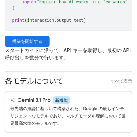
input
=
"Explain how AI works in a few words"
)
print
(
interaction
.
output_text
)
構築を開始する
スタートガイドに沿って、API キーを取得し、最初の API
呼び出しを数分で行います。
各モデルについて
すべて表示
auto_awesome
Gemini 3.1 Pro
新機能
最先端の推論に基づいて構築された、Google の最もインテ
リジェントなモデルであり、マルチモーダル理解において世
界最高水準のモデルです。