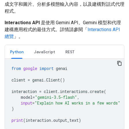
成文字和圖片、分析多模態輸入內容，以及建構對話式代理
程式。
Interactions API
是使用 Gemini API、Gemini 模型和代理
建構應用程式的最佳方式。詳情請參閱「
Interactions API
總覽
」。
Python
JavaScript
REST
from
google
import
genai
client
=
genai
.
Client
()
interaction
=
client
.
interactions
.
create
(
model
=
"gemini-3.5-flash"
,
input
=
"Explain how AI works in a few words"
)
print
(
interaction
.
output_text
)