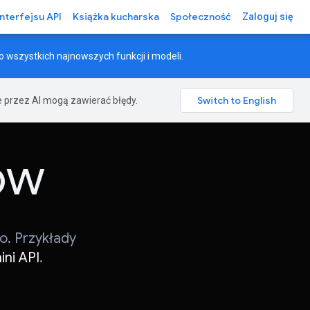
interfejsu API
Książka kucharska
Społeczność
Zaloguj się
o wszystkich najnowszych funkcji i modeli.
 przez AI mogą zawierać błędy.
ów
o. Przykłady
ini API
.