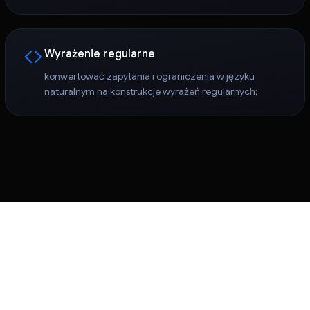
Wyrażenie regularne
konwertować zapytania i ograniczenia w języku
naturalnym na konstrukcje wyrażeń regularnych;