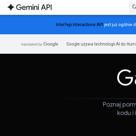
Interfejs Interactions API
jest już ogólnie 
Google używa technologii AI do tłu
G
Poznaj pomy
kodu i