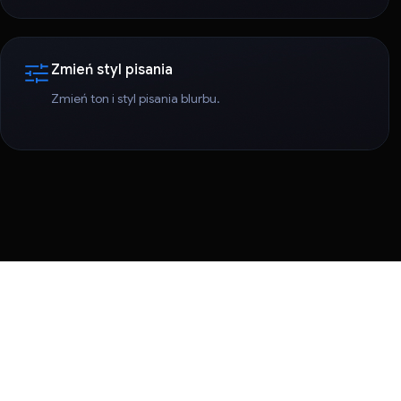
Zmień styl pisania
Zmień ton i styl pisania blurbu.