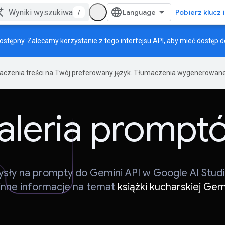
/
Pobierz klucz 
dostępny. Zalecamy korzystanie z tego interfejsu API, aby mieć dostęp d
maczenia treści na Twój preferowany język. Tłumaczenia wygenerowane
aleria prompt
sły na prompty do Gemini API w Google AI Studi
 inne informacje na temat
książki kucharskiej Gem