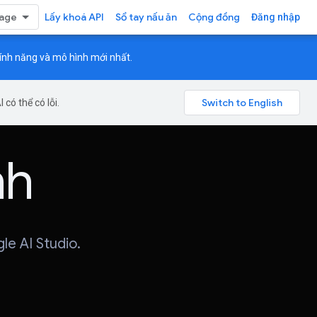
Lấy khoá API
Sổ tay nấu ăn
Cộng đồng
Đăng nhập
tính năng và mô hình mới nhất.
có thể có lỗi.
nh
e AI Studio.