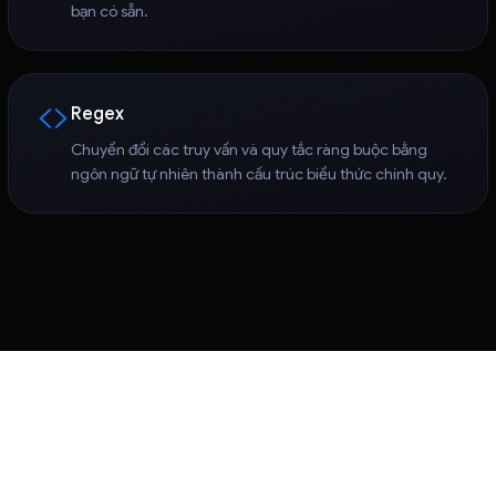
bạn có sẵn.
Regex
Chuyển đổi các truy vấn và quy tắc ràng buộc bằng
ngôn ngữ tự nhiên thành cấu trúc biểu thức chính quy.