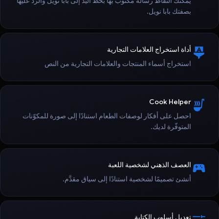
يمكنك التقاط رسالة مكتوب بها بخط اليد إلى بابا نويل والردّ عليها
بصفتك بابا نويل.
أداة استخراج العلامات التجارية
استخراج أسماء المنتجات والعلامات التجارية من النص
Cook Helper
احصل على أفكار لوصفات الطعام استنادًا إلى صورة للمكوّنات
المتوفّرة لديك.
العصف الذهني لشخصية اللعبة
أنشئ تصميمًا لشخصية استنادًا إلى سياق مقدَّم.
تعديل أسلوب الكتابة