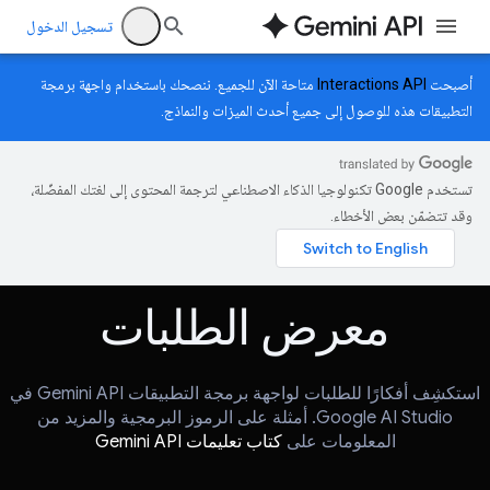
تسجيل الدخول
أصبحت
Interactions API
متاحة الآن للجميع. ننصحك باستخدام واجهة برمجة
التطبيقات هذه للوصول إلى جميع أحدث الميزات والنماذج.
تستخدم Google تكنولوجيا الذكاء الاصطناعي لترجمة المحتوى إلى لغتك المفضّلة،
وقد تتضمّن بعض الأخطاء.
معرض الطلبات
استكشِف أفكارًا للطلبات لواجهة برمجة التطبيقات Gemini API في
Google AI Studio. أمثلة على الرموز البرمجية والمزيد من
المعلومات على
كتاب تعليمات Gemini API